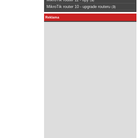
MikroTik router 10 - upgrade routeru
(
3
)
Reklama