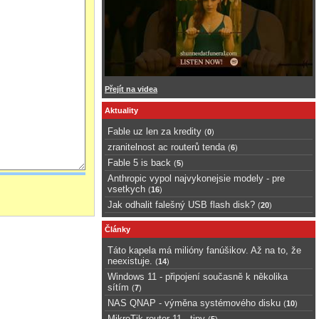
Přejít na videa
Aktuality
Fable uz len za kredity
(
0
)
zranitelnost ac routerů tenda
(
6
)
Fable 5 is back
(
5
)
Anthropic vypol najvykonejsie modely - pre
vsetkych
(
16
)
Jak odhalit falešný USB flash disk?
(
20
)
Články
Táto kapela má milióny fanúšikov. Až na to, že
neexistuje.
(
14
)
Windows 11 - připojení současně k několika
sítím
(
7
)
NAS QNAP - výměna systémového disku
(
10
)
MikroTik router 11 - tipy
(
5
)