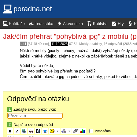
poradna.net
Počítače
Teraristika
Akvaristika
Kutilství
Hry
P
Jak/čím přehrát "pohyblivá jpg" z mobilu (p
Lk1
[37.48.40.xxx],
11.12.2023
07:54
,
Mobily a tablety
, 16 odpovědí (2665 zo
Některé mobily (pixely i iphony, možná i další) vytvářejí někdy (
jakési krátké videjko, zřejmě z několika záběrů/fotek těsně za se
Věděl byste někdo,
čím tyto pohyblivé jpg přehrát na počítači?
Čím rozdělit takováto jpg na jednotlivé snímky, pokud to vůbec jd
Odpověď na otázku
1
Zadajte svou přezdívku:
2
Napište svou odpověď:
Mimo téma