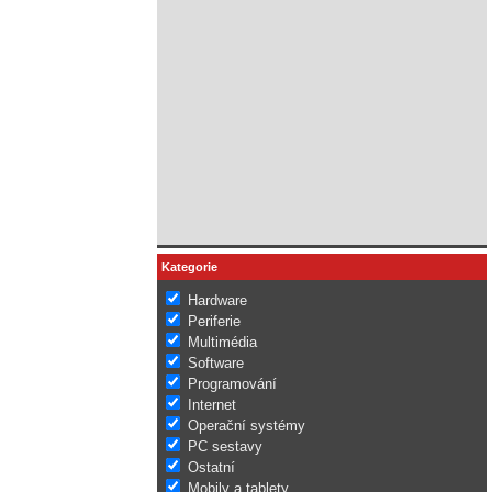
Kategorie
Hardware
Periferie
Multimédia
Software
Programování
Internet
Operační systémy
PC sestavy
Ostatní
Mobily a tablety