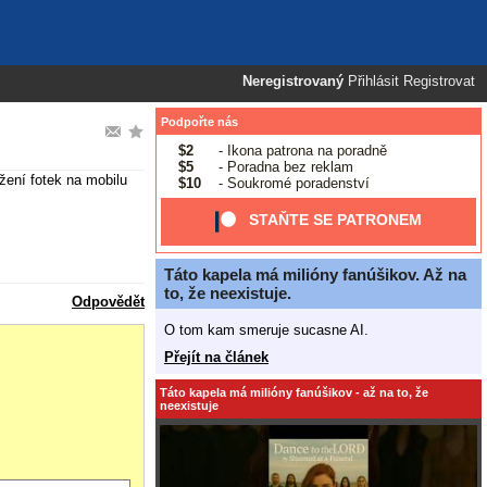
Neregistrovaný
Přihlásit
Registrovat
Podpořte nás
$2
- Ikona patrona na poradně
$5
- Poradna bez reklam
žení fotek na mobilu
$10
- Soukromé poradenství
STAŇTE SE PATRONEM
Táto kapela má milióny fanúšikov. Až na
to, že neexistuje.
Odpovědět
O tom kam smeruje sucasne AI.
Přejít na článek
Táto kapela má milióny fanúšikov - až na to, že
neexistuje