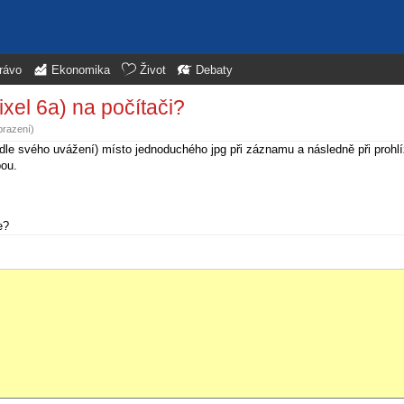
rávo
Ekonomika
Život
Debaty
ixel 6a) na počítači?
brazení)
podle svého uvážení) místo jednoduchého jpg při záznamu a následně při prohlí
bou.
e?