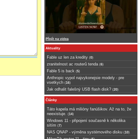
Přejít na videa
Aktuality
Fable uz len za kredity
(
0
)
zranitelnost ac routerů tenda
(
6
)
Fable 5 is back
(
5
)
Anthropic vypol najvykonejsie modely - pre
vsetkych
(
16
)
Jak odhalit falešný USB flash disk?
(
20
)
Články
Táto kapela má milióny fanúšikov. Až na to, že
neexistuje.
(
14
)
Windows 11 - připojení současně k několika
sítím
(
7
)
NAS QNAP - výměna systémového disku
(
10
)
MikroTik router 11 - tipy
(
5
)