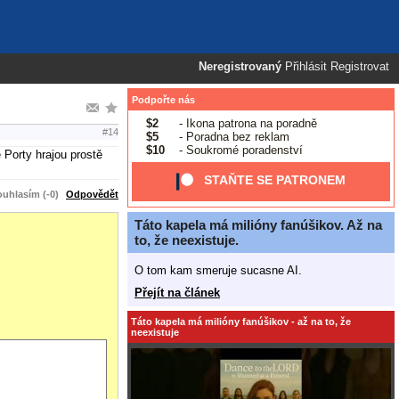
Neregistrovaný
Přihlásit
Registrovat
Podpořte nás
$2
- Ikona patrona na poradně
#14
$5
- Poradna bez reklam
$10
- Soukromé poradenství
 Porty hrajou prostě
STAŇTE SE PATRONEM
uhlasím (-0)
Odpovědět
Táto kapela má milióny fanúšikov. Až na
to, že neexistuje.
O tom kam smeruje sucasne AI.
Přejít na článek
Táto kapela má milióny fanúšikov - až na to, že
neexistuje