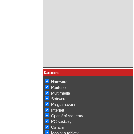
Kategorie
Hardware
Periferie
Multimédia
Software
Programování
Internet
Operační systémy
PC sestavy
Ostatní
Mobily a tablety