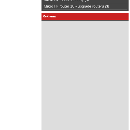
MikroTik router 10 - upgrade routeru
(
3
)
Reklama