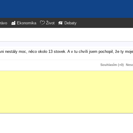
rávo
Ekonomika
Život
Debaty
Ani nestály moc, něco okolo 13 stovek. A v tu chvíli jsem pochopil, že ty moje
Souhlasím (+0)
Neso