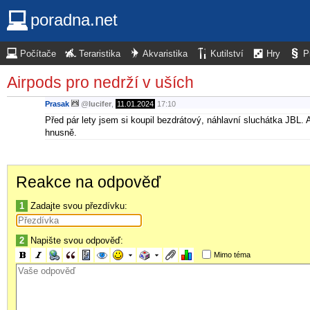
poradna.net
Počítače
Teraristika
Akvaristika
Kutilství
Hry
P
Airpods pro nedrží v uších
Prasak
@
lucifer
,
11.01.2024
17:10
Před pár lety jsem si koupil bezdrátový, náhlavní sluchátka JBL. 
hnusně.
Reakce na odpověď
1
Zadajte svou přezdívku:
2
Napište svou odpověď:
Mimo téma