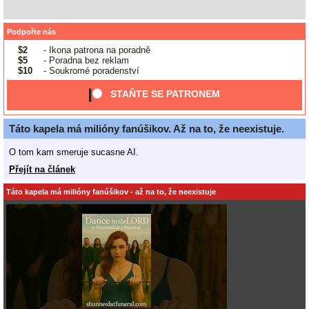
Podpořte nás
$2
- Ikona patrona na poradně
$5
- Poradna bez reklam
$10
- Soukromé poradenství
STAŇTE SE PATRONEM
Táto kapela má milióny fanúšikov. Až na to, že neexistuje.
O tom kam smeruje sucasne AI.
Přejít na článek
Táto kapela má milióny fanúšikov - až na to, že neexistuje