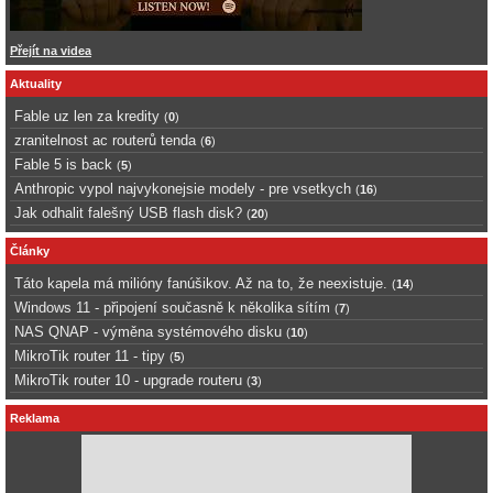
Přejít na videa
Aktuality
Fable uz len za kredity
(
0
)
zranitelnost ac routerů tenda
(
6
)
Fable 5 is back
(
5
)
Anthropic vypol najvykonejsie modely - pre vsetkych
(
16
)
Jak odhalit falešný USB flash disk?
(
20
)
Články
Táto kapela má milióny fanúšikov. Až na to, že neexistuje.
(
14
)
Windows 11 - připojení současně k několika sítím
(
7
)
NAS QNAP - výměna systémového disku
(
10
)
MikroTik router 11 - tipy
(
5
)
MikroTik router 10 - upgrade routeru
(
3
)
Reklama