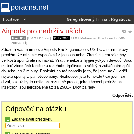
poradna.net
Neregistrovaný
Přihlásit
Registrovat
Airpods pro nedrží v uších
Hanz647
[104.28.114.xxx],
31.12.2023
11:03
,
Multimédia
, 15 odpovědí (3295
zobrazení)
Zdravím vás, nám nově Airpods Pro 2. generace s USB-C a mám takový
problém, že mi stále vypadávají z jednoho ucha. Zkoušel jsem všechny
velikosti špuntů ale nic naplat. Vrátit je nelze z hygienyckých důvodů. Jsou
mi teď víceméně k ničemu a ztrácím trpělivost s věčným zatláčením zpět
do ucha, co 3 minuty. Poslední co mě napadlo je to, že jsem na Ali viděl
nějaké špunty z paměťové pěny. Nezkoušeli jste to někdo? Co jsem se
díval, tak už by to nešlo ani rozumně prodat, jako zánovní protože na
inzercích jsou nerozbalené už za 2500,-. Díky za rady
Odpovědět
Odpověď na otázku
1
Zadajte svou přezdívku: