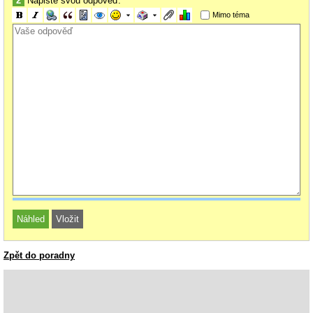
2
Napište svou odpověď:
Mimo téma
Zpět do poradny