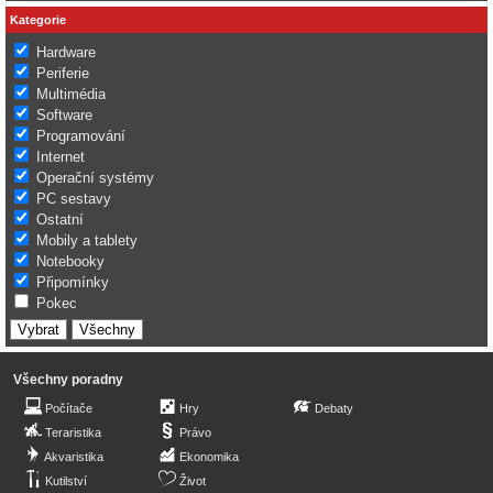
Kategorie
Hardware
Periferie
Multimédia
Software
Programování
Internet
Operační systémy
PC sestavy
Ostatní
Mobily a tablety
Notebooky
Připomínky
Pokec
Všechny poradny
Počítače
Hry
Debaty
Teraristika
Právo
Akvaristika
Ekonomika
Kutilství
Život