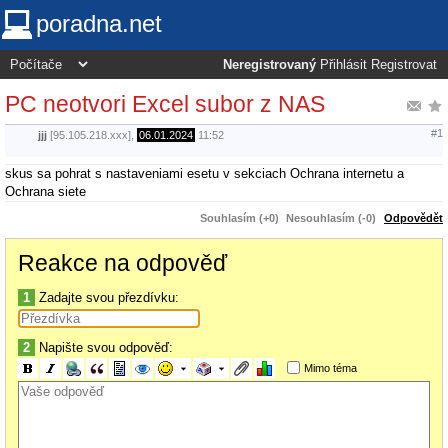
poradna.net
Neregistrovaný
Přihlásit
Registrovat
PC neotvori Excel subor z NAS
#1
jjj
[95.105.218.xxx],
06.01.2024
11:52
skus sa pohrat s nastaveniami esetu v sekciach Ochrana internetu a
Ochrana siete
Souhlasím (+0)
Nesouhlasím (-0)
Odpovědět
Reakce na odpověď
1
Zadajte svou přezdívku:
2
Napište svou odpověď:
Mimo téma