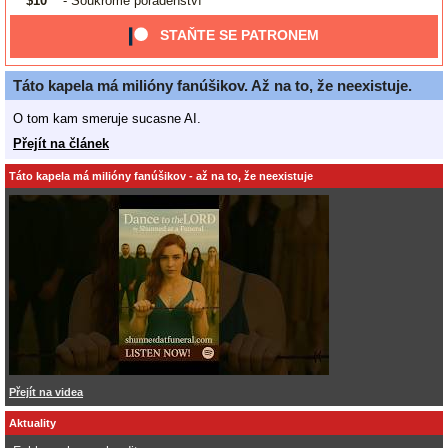
$10
- Soukromé poradenství
STAŇTE SE PATRONEM
Táto kapela má milióny fanúšikov. Až na to, že neexistuje.
O tom kam smeruje sucasne AI.
Přejít na článek
Táto kapela má milióny fanúšikov - až na to, že neexistuje
Přejít na videa
Aktuality