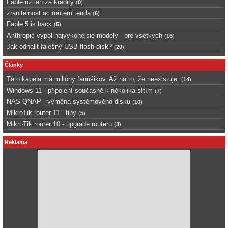
Fable uz len za kredity
(
0
)
zranitelnost ac routerů tenda
(
6
)
Fable 5 is back
(
5
)
Anthropic vypol najvykonejsie modely - pre vsetkych
(
16
)
Jak odhalit falešný USB flash disk?
(
20
)
Články
Táto kapela má milióny fanúšikov. Až na to, že neexistuje.
(
14
)
Windows 11 - připojení současně k několika sítím
(
7
)
NAS QNAP - výměna systémového disku
(
10
)
MikroTik router 11 - tipy
(
5
)
MikroTik router 10 - upgrade routeru
(
3
)
Reklama