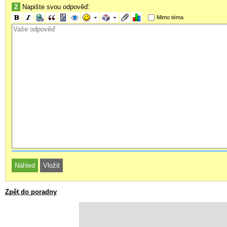
2
Napište svou odpověď:
Mimo téma
Zpět do poradny