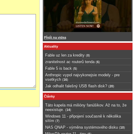
Přejít na videa
Aktuality
Fable uz len za kredity
(
0
)
zranitelnost ac routerů tenda
(
6
)
Fable 5 is back
(
5
)
Anthropic vypol najvykonejsie modely - pre
vsetkych
(
16
)
Jak odhalit falešný USB flash disk?
(
20
)
Články
Táto kapela má milióny fanúšikov. Až na to, že
neexistuje.
(
14
)
Windows 11 - připojení současně k několika
sítím
(
7
)
NAS QNAP - výměna systémového disku
(
10
)
MikroTik router 11 - tipy
(
5
)