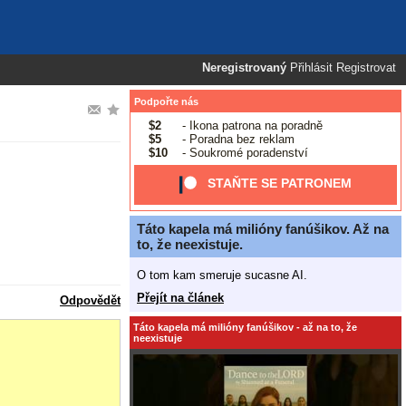
Neregistrovaný
Přihlásit
Registrovat
Podpořte nás
$2
- Ikona patrona na poradně
$5
- Poradna bez reklam
$10
- Soukromé poradenství
STAŇTE SE PATRONEM
Táto kapela má milióny fanúšikov. Až na
to, že neexistuje.
O tom kam smeruje sucasne AI.
Přejít na článek
Odpovědět
Táto kapela má milióny fanúšikov - až na to, že
neexistuje