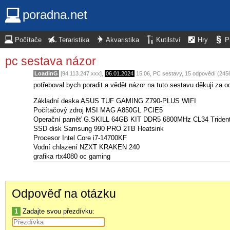
poradna.net
Počítače
Teraristika
Akvaristika
Kutilství
Hry
P
pc sestava názor
LoadinG
[94.113.247.xxx],
06.01.2024
15:06
,
PC sestavy
, 15 odpovědí (245
potřeboval bych poradit a vědět názor na tuto sestavu děkuji za 
Základní deska ASUS TUF GAMING Z790-PLUS WIFI
Počítačový zdroj MSI MAG A850GL PCIE5
Operační paměť G.SKILL 64GB KIT DDR5 6800MHz CL34 Triden
SSD disk Samsung 990 PRO 2TB Heatsink
Procesor Intel Core i7-14700KF
Vodní chlazení NZXT KRAKEN 240
grafika rtx4080 oc gaming
Odpověď na otázku
1
Zadajte svou přezdívku: