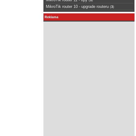
MikroTik router 10 - upgrade routeru
(
3
)
Reklama