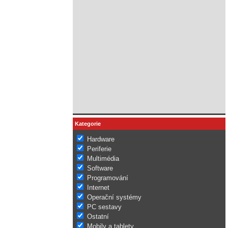
Kategorie
Hardware
Periferie
Multimédia
Software
Programování
Internet
Operační systémy
PC sestavy
Ostatní
Mobily a tablety