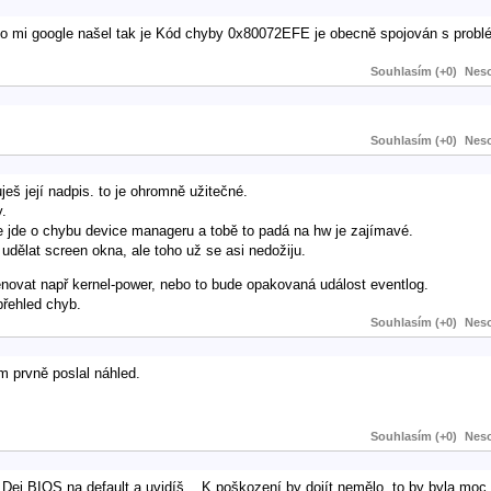
 mi google našel tak je Kód chyby 0x80072EFE je obecně spojován s problé
Souhlasím (+0)
Neso
Souhlasím (+0)
Neso
ješ její nadpis. to je ohromně užitečné.
y.
 že jde o chybu device manageru a tobě to padá na hw je zajímavé.
udělat screen okna, ale toho už se asi nedožiju.
novat např kernel-power, nebo to bude opakovaná událost eventlog.
přehled chyb.
Souhlasím (+0)
Neso
em prvně poslal náhled.
Souhlasím (+0)
Neso
Dej BIOS na default a uvidíš... K poškození by dojít nemělo, to by byla moc