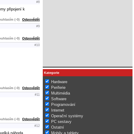
#8
my připojení k
uhlasím (-0)
Odpovědět
#9
uhlasím (-0)
Odpovědět
#10
Kategorie
Hardware
Periferie
uhlasím (-0)
Odpovědět
Multimédia
#11
Software
Programování
Internet
Operační systémy
uhlasím (-0)
Odpovědět
PC sestavy
#12
Ostatní
Mobily a tablety
 velká náhoda.