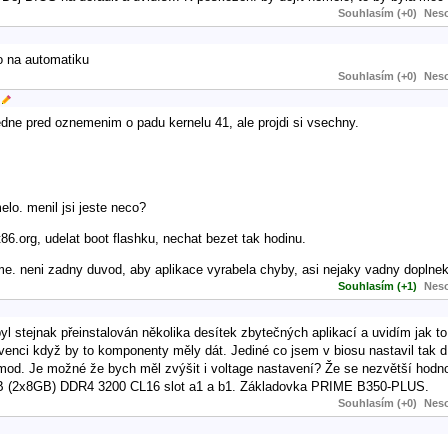
Souhlasím (+0)
Neso
lo na automatiku
Souhlasím (+0)
Neso
ne pred oznemenim o padu kernelu 41, ale projdi si vsechny.
lo. menil jsi jeste neco?
6.org, udelat boot flashku, nechat bezet tak hodinu.
ome. neni zadny duvod, aby aplikace vyrabela chyby, asi nejaky vadny doplnek
Souhlasím (+1)
Neso
 byl stejnak přeinstalován několika desítek zbytečných aplikací a uvidím jak t
venci když by to komponenty měly dát. Jediné co jsem v biosu nastavil tak d.o
 mod. Je možné že bych měl zvýšit i voltage nastavení? Že se nezvětší hodno
B (2x8GB) DDR4 3200 CL16 slot a1 a b1. Základovka PRIME B350-PLUS.
Souhlasím (+0)
Neso