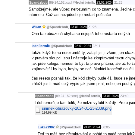
Spandzbob
[89.24.152.xxx]
@
lední brtník
,
23.01.2024
21:23
Samožrejmě, ale vůbec nerozumím co to znamená. Jediné co
internetu. Což asi nezpůsobuje restart počitače
Wikan
@
Spandzbob
,
23.01.2024
21:28
Ona ta zobrazená chyba se nejspíš toho restartu netýká.
lední brtník
@
Spandzbob
,
23.01.2024
22:11
takže když tomu nerozumíš ty, zatajil jsi ji všem, jen ukazu
v pravém sloupci jsou i nástroje ke zkopírování textu chyb
jak píše kolega: nemusí to být ta pravá příčina, ale už to
zajímavější by bylo, kdyby se naši školáci konečně naučili 
čas resetu poznáš tak, že kód chyby bude 41. bude se jme
záleží jestli máš celý výpis jak jsem psal, nebo jen pouhý 
Spandzbob
[89.24.152.xxx]
@
lední brtník
,
23.01.2024
23:40
Těch errorů je tam tolik, že nelze vyfotit každý. Proto js
snimek-obrazovky-2024-01-23-2339.png
114.99 KiB
Lukas1982
@
Spandzbob
,
24.01.2024
00:05
Teď to máš bez přetaktování a pořád to padá nebo jak? 