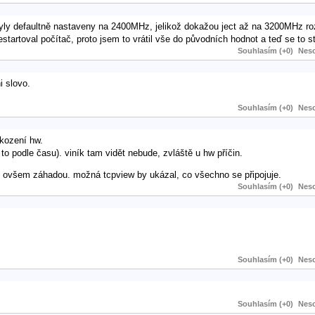
 byly defaultně nastaveny na 2400MHz, jelikož dokažou ject až na 3200MHz ro
estartoval počítač, proto jsem to vrátil vše do původních hodnot a teď se to s
Souhlasím (+0)
Neso
i slovo.
Souhlasím (+0)
Neso
škození hw.
to podle času). viník tam vidět nebude, zvláště u hw příčin.
mi ovšem záhadou. možná tcpview by ukázal, co všechno se připojuje.
Souhlasím (+0)
Neso
Souhlasím (+0)
Neso
Souhlasím (+0)
Neso