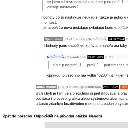
co jsem v biosu nastavil tak d.o.c.p na profil 1,
voltage nastavení?
hodnoty co to nastavuje neuvádíš, takže je jedno o 
memtest
.
tak aspoň že nová instalace ovladačů bude v pořádku
Spandzbob
[89.24.152.xxx]
@
lední brtník
,
24.01.2024
1
Hodnoty jsem uváděl ve zprávach nahoře asi taky 
lední brtník
@
Spandzbob
,
24.01.2024
20:23
d.o.c.p na profil 1 ... profil 2 ... performence 
opravdu to všechno má volbu "3200mhz"? (jen ř
audax mobile
[195.91.23.xxx]
@
Spandzbob
,
24.01.2024
23:0
tých chýb je tam vela preto,lebo si pretaktovával a pr
počítača ( procesor,grafika alebo systémová zbernica a 
a často zdanlivo bezdôvodné mrznutie a padanie systém
Zpět do poradny
Odpovědět na původní otázku
Nahoru