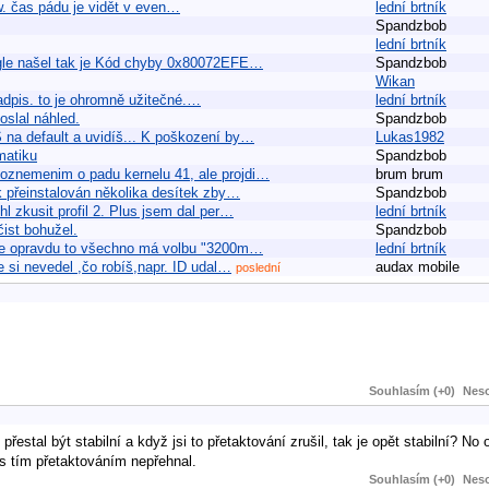
w. čas pádu je vidět v even…
lední brtník
Spandzbob
lední brtník
gle našel tak je Kód chyby 0x80072EFE…
Spandzbob
Wikan
nadpis. to je ohromně užitečné.…
lední brtník
oslal náhled.
Spandzbob
 na default a uvidíš... K poškození by…
Lukas1982
matiku
Spandzbob
oznemenim o padu kernelu 41, ale projdi…
brum brum
ak přeinstalován několika desítek zby…
Spandzbob
hl zkusit profil 2. Plus jsem dal per…
lední brtník
ist bohužel.
Spandzbob
oltage opravdu to všechno má volbu "3200m…
lední brtník
e si nevedel ,čo robíš,napr. ID udal…
audax mobile
poslední
Souhlasím (+0)
Neso
přestal být stabilní a když jsi to přetaktování zrušil, tak je opět stabilní? N
 s tím přetaktováním nepřehnal.
Souhlasím (+0)
Neso