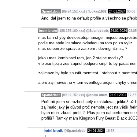
Spandzbob
[89.24.152.xxx]
@
Lukas1982
,
24.01.2024
00:06
Ano, dal jsem to na default profile a všechno se přep
brum brum
[188.175.160.xxx]
@
Spandzbob
,
24.01.2024
03:05
mas tam chyby devicesetupmanager, nejsou bezprostred
podle me stala instalace ovladacu na tom pc za vyliz.
mas screen ze spravce zarizeni : devmgmt.msc ?
jakou mas kombinaci ram, jen 2 stejne moduly?
v biosu tipuju zes zapnul podporu xmp, to by padat neme
zajimave by bylo spustit memtest : stahnout z memtest8
a pro zajimavost si v tom eventlogu projdi i chyby chr
Spandzbob
[89.24.152.xxx]
@
brum brum
,
24.01.2024
17:37
Počítač jsem se rozhodl celý reinstalovat, jelikož už
zajímalo jaký je důvod proč nemohu ject na větší frek
bych mohl zkusit profil 2. Plus jsem dal performence
profilů? Ramky mám Kingston Fury Beast Black 16G
lední brtník
@
Spandzbob
,
24.01.2024
18:58