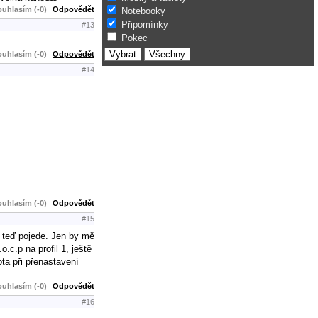
uhlasím (-0)
Odpovědět
Notebooky
Připomínky
#13
Pokec
uhlasím (-0)
Odpovědět
#14
.
uhlasím (-0)
Odpovědět
#15
o teď pojede. Jen by mě
.c.p na profil 1, ještě
ta při přenastavení
uhlasím (-0)
Odpovědět
#16