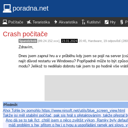
poradna.net
Počítače
Teraristika
Akvaristika
Kutilství
Hry
P
Crash počítače
Spandzbob
[89.24.152.xxx],
23.01.2024
20:45
,
Hardware
, 19 odpovědí (280
Zdravím,
Dnes jsem zapnul hru a v průběhu kdy jsem se pojil na server (co
najít důvod restartu ve Windowsu? Popřípadně může to být způso
modu? Jelikož to nedělalo dobrotu tak jsem to po hodině vše vrát
Předmět
Ahoj Tohle by pomohlo https://www.nirsoft.net/utils/blue_screen_view.html
Takže jsi měl stabilní počítač, pak sis hrál s přetaktováním, takže přestal b
Ano dá se to tak řict, chtěl jsem o něco zvětšit výkon, Ramky byly def
máš problém s hw, přitom o hw i o typu a uspořádání ramek ani slovo. v