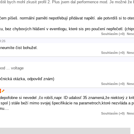
 ještě bych mohl zkusit profil 2. Plus jsem dal performence mod. Je možné že 
čem píšeš. normální paměti nepotřebují přidávat napětí. ale potvrdíš si to ot
, bez chybových hlášení v eventlogu, které sis pro poučení nepřečetl. (chipse
Souhlasím (+0)
Neso
9:26
neumíte čist bohužel.
Souhlasím (+0)
Neso
mod ... voltage
ečnická otázka, odpověď znám)
Souhlasím (+0)
Neso
0
avdepofobne si nevedel ,čo robíš,napr. ID udalosť 35 znamená,že niektorý z k
spol ) stále beží mimo svojej špecifikácie na parametroch,ktoré nezvláda a p
u....
Souhlasím (+0)
Neso