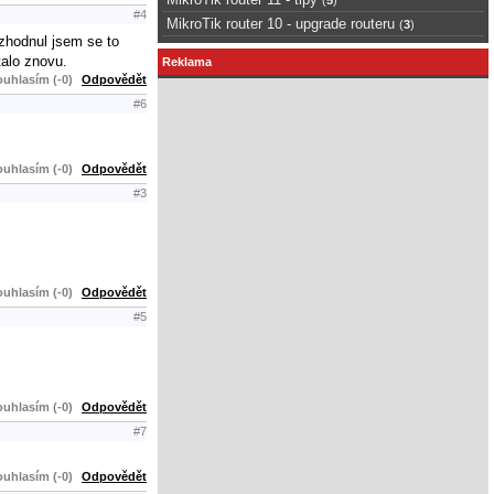
#4
MikroTik router 10 - upgrade routeru
(
3
)
zhodnul jsem se to
talo znovu.
Reklama
uhlasím (-0)
Odpovědět
#6
uhlasím (-0)
Odpovědět
#3
uhlasím (-0)
Odpovědět
#5
uhlasím (-0)
Odpovědět
#7
uhlasím (-0)
Odpovědět