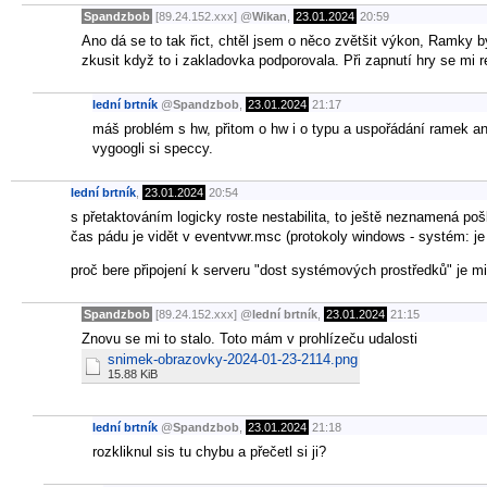
Spandzbob
[89.24.152.xxx]
@
Wikan
,
23.01.2024
20:59
Ano dá se to tak řict, chtěl jsem o něco zvětšit výkon, Ramky
zkusit když to i zakladovka podporovala. Při zapnutí hry se mi r
lední brtník
@
Spandzbob
,
23.01.2024
21:17
máš problém s hw, přitom o hw i o typu a uspořádání ramek an
vygoogli si speccy.
lední brtník
,
23.01.2024
20:54
s přetaktováním logicky roste nestabilita, to ještě neznamená po
čas pádu je vidět v eventvwr.msc (protokoly windows - systém: je 
proč bere připojení k serveru "dost systémových prostředků" je 
Spandzbob
[89.24.152.xxx]
@
lední brtník
,
23.01.2024
21:15
Znovu se mi to stalo. Toto mám v prohlízeču udalosti
snimek-obrazovky-2024-01-23-2114.png
15.88 KiB
lední brtník
@
Spandzbob
,
23.01.2024
21:18
rozkliknul sis tu chybu a přečetl si ji?