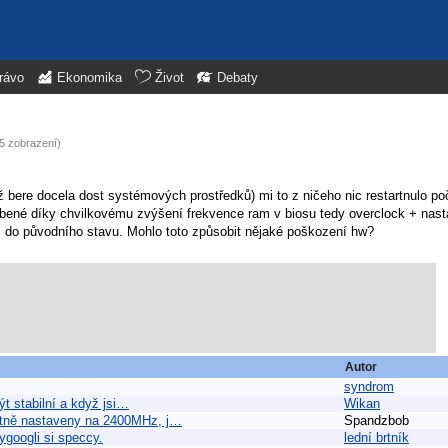
rávo
Ekonomika
Život
Debaty
5 zobrazení)
ž bere docela dost systémových prostředků) mi to z ničeho nic restartnulo p
bené díky chvilkovému zvýšení frekvence ram v biosu tedy overclock + nas
il do původního stavu. Mohlo toto způsobit nějaké poškození hw?
Autor
syndrom
ýt stabilní a když jsi…
Wikan
aultně nastaveny na 2400MHz, j…
Spandzbob
ygoogli si speccy.
lední brtník