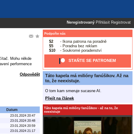
Neregistrovaný
Přihlásit
Registrovat
Podpořte nás
$2
- Ikona patrona na poradně
$5
- Poradna bez reklam
$10
- Soukromé poradenství
očítač. Mohu někde
STAŇTE SE PATRONEM
tavení performence
Odpovědět
Táto kapela má milióny fanúšikov. Až na
to, že neexistuje.
O tom kam smeruje sucasne AI.
Přejít na článek
Táto kapela má milióny fanúšikov - až na to, že
Datum
neexistuje
23.01.2024 20:47
23.01.2024 20:48
23.01.2024 20:59
23.01.2024 21:17