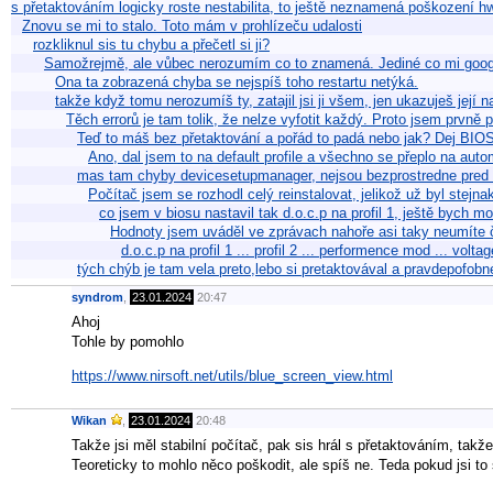
s přetaktováním logicky roste nestabilita, to ještě neznamená poškození h
Znovu se mi to stalo. Toto mám v prohlízeču udalosti
rozkliknul sis tu chybu a přečetl si ji?
Samožrejmě, ale vůbec nerozumím co to znamená. Jediné co mi goo
Ona ta zobrazená chyba se nejspíš toho restartu netýká.
takže když tomu nerozumíš ty, zatajil jsi ji všem, jen ukazuješ její 
Těch errorů je tam tolik, že nelze vyfotit každý. Proto jsem prvně p
Teď to máš bez přetaktování a pořád to padá nebo jak? Dej BIOS
Ano, dal jsem to na default profile a všechno se přeplo na auto
mas tam chyby devicesetupmanager, nejsou bezprostredne pred 
Počítač jsem se rozhodl celý reinstalovat, jelikož už byl stejn
co jsem v biosu nastavil tak d.o.c.p na profil 1, ještě bych mo
Hodnoty jsem uváděl ve zprávach nahoře asi taky neumíte č
d.o.c.p na profil 1 ... profil 2 ... performence mod ... v
tých chýb je tam vela preto,lebo si pretaktovával a pravdepofobn
syndrom
,
23.01.2024
20:47
Ahoj
Tohle by pomohlo
https://www.nirsoft.net/utils/blue_screen_view.html
Wikan
,
23.01.2024
20:48
Takže jsi měl stabilní počítač, pak sis hrál s přetaktováním, takže 
Teoreticky to mohlo něco poškodit, ale spíš ne. Teda pokud jsi to