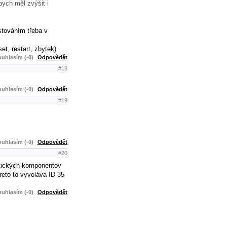
bych měl zvýšit i
estováním třeba v
t, restart, zbytek)
uhlasím (-0)
Odpovědět
#18
uhlasím (-0)
Odpovědět
#19
uhlasím (-0)
Odpovědět
#20
ritických komponentov
reto to vyvoláva ID 35
uhlasím (-0)
Odpovědět