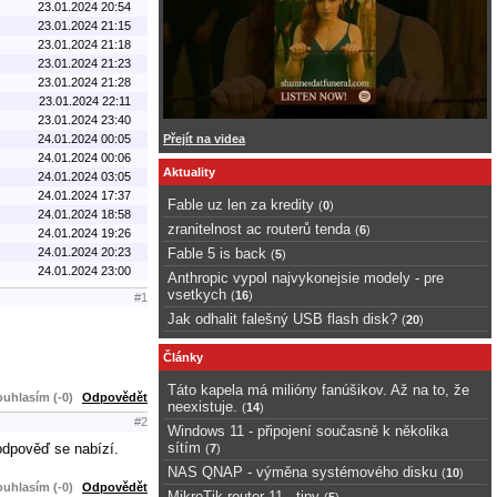
23.01.2024 20:54
23.01.2024 21:15
23.01.2024 21:18
23.01.2024 21:23
23.01.2024 21:28
23.01.2024 22:11
23.01.2024 23:40
24.01.2024 00:05
Přejít na videa
24.01.2024 00:06
Aktuality
24.01.2024 03:05
24.01.2024 17:37
Fable uz len za kredity
(
0
)
24.01.2024 18:58
zranitelnost ac routerů tenda
(
6
)
24.01.2024 19:26
24.01.2024 20:23
Fable 5 is back
(
5
)
24.01.2024 23:00
Anthropic vypol najvykonejsie modely - pre
vsetkych
(
16
)
#1
Jak odhalit falešný USB flash disk?
(
20
)
Články
Táto kapela má milióny fanúšikov. Až na to, že
uhlasím (-0)
Odpovědět
neexistuje.
(
14
)
#2
Windows 11 - připojení současně k několika
sítím
o odpověď se nabízí.
(
7
)
NAS QNAP - výměna systémového disku
(
10
)
uhlasím (-0)
Odpovědět
MikroTik router 11 - tipy
(
5
)