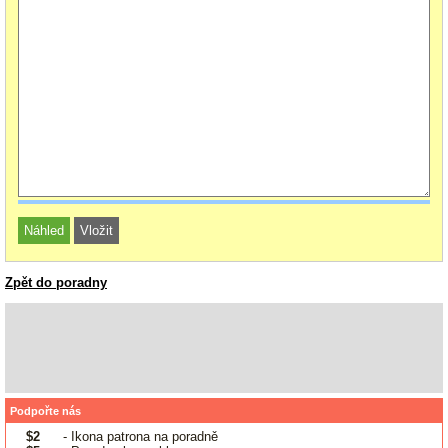
Zpět do poradny
Podpořte nás
$2
- Ikona patrona na poradně