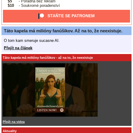
$5
- Poradna bez reklam
$10
- Soukromé poradenství
STAŇTE SE PATRONEM
Táto kapela má milióny fanúšikov. Až na to, že neexistuje.
O tom kam smeruje sucasne AI.
Přejít na článek
Táto kapela má milióny fanúšikov - až na to, že neexistuje
Přejít na videa
Aktuality