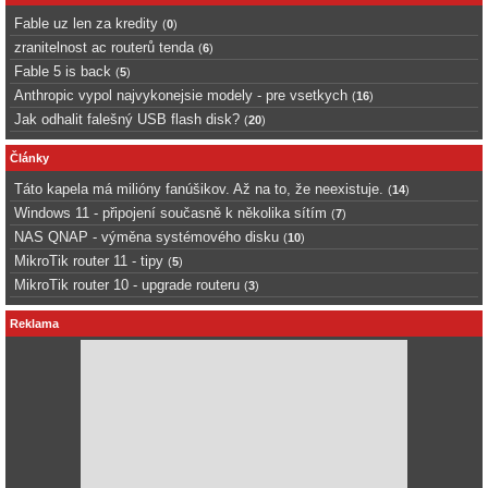
Fable uz len za kredity
(
0
)
zranitelnost ac routerů tenda
(
6
)
Fable 5 is back
(
5
)
Anthropic vypol najvykonejsie modely - pre vsetkych
(
16
)
Jak odhalit falešný USB flash disk?
(
20
)
Články
Táto kapela má milióny fanúšikov. Až na to, že neexistuje.
(
14
)
Windows 11 - připojení současně k několika sítím
(
7
)
NAS QNAP - výměna systémového disku
(
10
)
MikroTik router 11 - tipy
(
5
)
MikroTik router 10 - upgrade routeru
(
3
)
Reklama