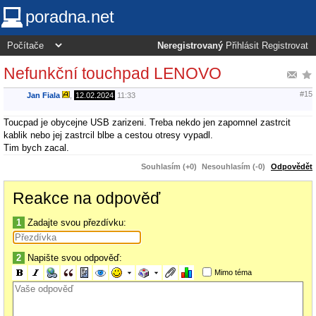
poradna.net
Neregistrovaný
Přihlásit
Registrovat
Nefunkční touchpad LENOVO
#15
Jan Fiala
,
12.02.2024
11:33
Toucpad je obycejne USB zarizeni. Treba nekdo jen zapomnel zastrcit
kablik nebo jej zastrcil blbe a cestou otresy vypadl.
Tim bych zacal.
Souhlasím (+0)
Nesouhlasím (-0)
Odpovědět
Reakce na odpověď
1
Zadajte svou přezdívku:
2
Napište svou odpověď:
Mimo téma