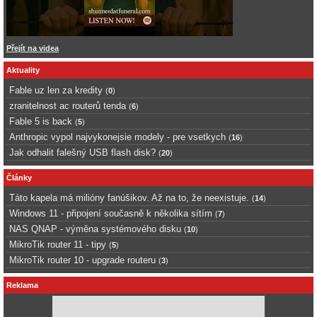
Přejít na videa
Aktuality
Fable uz len za kredity
(
0
)
zranitelnost ac routerů tenda
(
6
)
Fable 5 is back
(
5
)
Anthropic vypol najvykonejsie modely - pre vsetkych
(
16
)
Jak odhalit falešný USB flash disk?
(
20
)
Články
Táto kapela má milióny fanúšikov. Až na to, že neexistuje.
(
14
)
Windows 11 - připojení současně k několika sítím
(
7
)
NAS QNAP - výměna systémového disku
(
10
)
MikroTik router 11 - tipy
(
5
)
MikroTik router 10 - upgrade routeru
(
3
)
Reklama