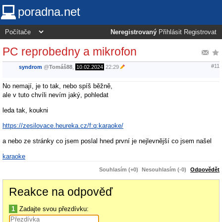
poradna.net
Neregistrovaný
Přihlásit
Registrovat
PC reprobedny a mikrofon
#11
syndrom
@
Tomáš88
,
10.02.2024
22:29
No nemají, je to tak, nebo spíš běžně,
ale v tuto chvíli nevím jaký, pohledat
leda tak, koukni
https://zesilovace.heureka.cz/f:q:karaoke/
a nebo ze stránky co jsem poslal hned první je nejlevnější co jsem našel
karaoke
Souhlasím (+0)
Nesouhlasím (-0)
Odpovědět
Reakce na odpověď
1
Zadajte svou přezdívku: