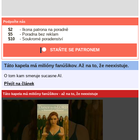
Podpořte nás
$2
- Ikona patrona na poradně
$5
- Poradna bez reklam
$10
- Soukromé poradenství
STAŇTE SE PATRONEM
Táto kapela má milióny fanúšikov. Až na to, že neexistuje.
O tom kam smeruje sucasne AI.
Přejít na článek
Táto kapela má milióny fanúšikov - až na to, že neexistuje