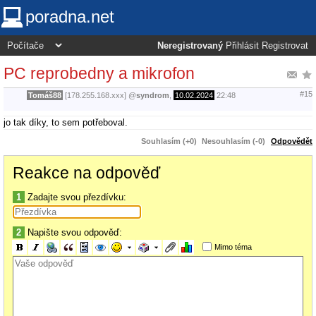
poradna.net
Neregistrovaný
Přihlásit
Registrovat
PC reprobedny a mikrofon
#15
Tomáš88
[178.255.168.xxx]
@
syndrom
,
10.02.2024
22:48
jo tak díky, to sem potřeboval.
Souhlasím (+0)
Nesouhlasím (-0)
Odpovědět
Reakce na odpověď
1
Zadajte svou přezdívku:
2
Napište svou odpověď:
Mimo téma