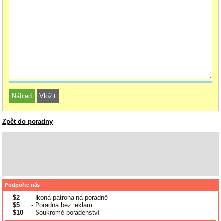
Zpět do poradny
Podpořte nás
$2
- Ikona patrona na poradně
$5
- Poradna bez reklam
$10
- Soukromé poradenství