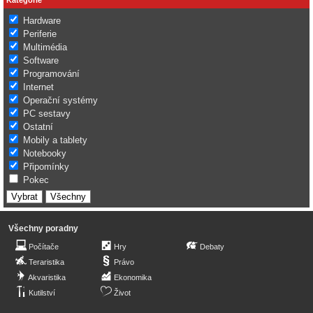
Hardware
Periferie
Multimédia
Software
Programování
Internet
Operační systémy
PC sestavy
Ostatní
Mobily a tablety
Notebooky
Připomínky
Pokec
Všechny poradny
Počítače
Hry
Debaty
Teraristika
Právo
Akvaristika
Ekonomika
Kutilství
Život