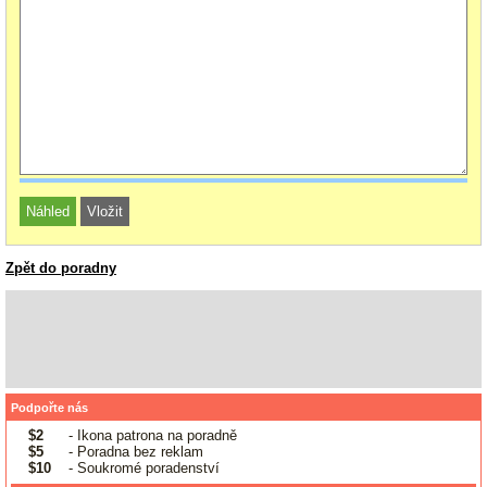
Zpět do poradny
Podpořte nás
$2
- Ikona patrona na poradně
$5
- Poradna bez reklam
$10
- Soukromé poradenství