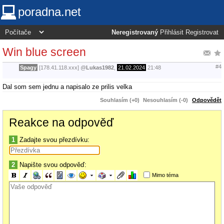
poradna.net
Neregistrovaný
Přihlásit
Registrovat
Win blue screen
#4
Spagy
[178.41.118.xxx]
@
Lukas1982
,
21.02.2024
21:48
Dal som sem jednu a napisalo ze prilis velka
Souhlasím (+0)
Nesouhlasím (-0)
Odpovědět
Reakce na odpověď
1
Zadajte svou přezdívku:
2
Napište svou odpověď:
Mimo téma