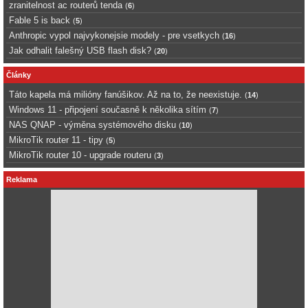
zranitelnost ac routerů tenda
(
6
)
Fable 5 is back
(
5
)
Anthropic vypol najvykonejsie modely - pre vsetkych
(
16
)
Jak odhalit falešný USB flash disk?
(
20
)
Články
Táto kapela má milióny fanúšikov. Až na to, že neexistuje.
(
14
)
Windows 11 - připojení současně k několika sítím
(
7
)
NAS QNAP - výměna systémového disku
(
10
)
MikroTik router 11 - tipy
(
5
)
MikroTik router 10 - upgrade routeru
(
3
)
Reklama