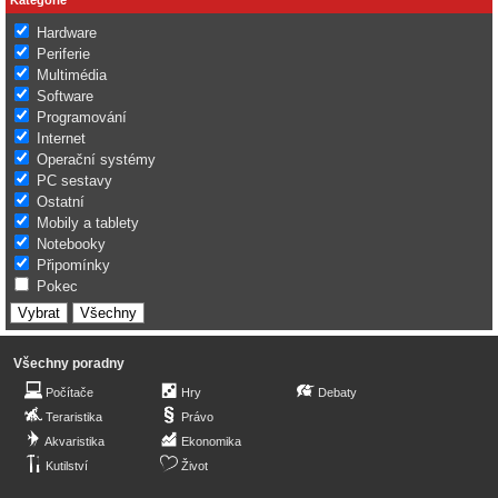
Hardware
Periferie
Multimédia
Software
Programování
Internet
Operační systémy
PC sestavy
Ostatní
Mobily a tablety
Notebooky
Připomínky
Pokec
Všechny poradny
Počítače
Hry
Debaty
Teraristika
Právo
Akvaristika
Ekonomika
Kutilství
Život