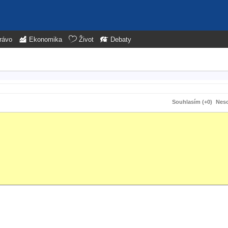
rávo
Ekonomika
Život
Debaty
Souhlasím (+0)
Neso