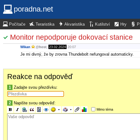
poradna.net
Počítače
Teraristika
Akvaristika
Kutilství
Hry
P
Monitor nepodporuje dokovací stanice
Wikan
@
host
,
23.02.2024
20:07
Je mi divný, že by zrovna Thundebolt nefungoval automaticky.
Reakce na odpověď
1
Zadajte svou přezdívku:
2
Napište svou odpověď:
Mimo téma