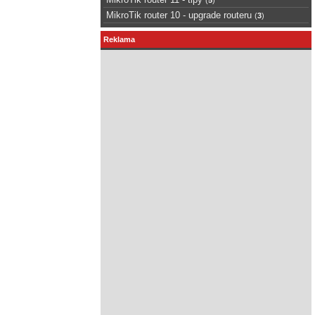
MikroTik router 10 - upgrade routeru
(
3
)
Reklama