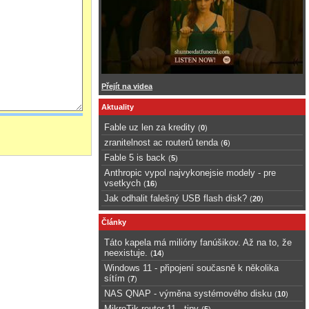
Přejít na videa
Aktuality
Fable uz len za kredity
(
0
)
zranitelnost ac routerů tenda
(
6
)
Fable 5 is back
(
5
)
Anthropic vypol najvykonejsie modely - pre
vsetkych
(
16
)
Jak odhalit falešný USB flash disk?
(
20
)
Články
Táto kapela má milióny fanúšikov. Až na to, že
neexistuje.
(
14
)
Windows 11 - připojení současně k několika
sítím
(
7
)
NAS QNAP - výměna systémového disku
(
10
)
MikroTik router 11 - tipy
(
5
)