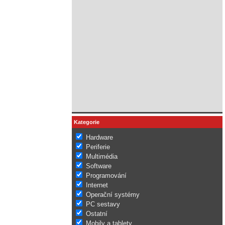
Kategorie
Hardware
Periferie
Multimédia
Software
Programování
Internet
Operační systémy
PC sestavy
Ostatní
Mobily a tablety