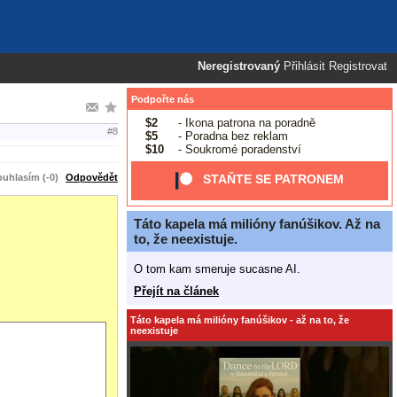
Neregistrovaný
Přihlásit
Registrovat
Podpořte nás
$2
- Ikona patrona na poradně
#8
$5
- Poradna bez reklam
$10
- Soukromé poradenství
uhlasím (-0)
Odpovědět
STAŇTE SE PATRONEM
Táto kapela má milióny fanúšikov. Až na
to, že neexistuje.
O tom kam smeruje sucasne AI.
Přejít na článek
Táto kapela má milióny fanúšikov - až na to, že
neexistuje