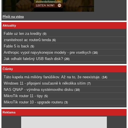
Přejít na videa
Aktuality
Fable uz len za kredity
(
0
)
zranitelnost ac routerů tenda
(
6
)
Fable 5 is back
(
5
)
Anthropic vypol najvykonejsie modely - pre vsetkych
(
16
)
Jak odhalit falešný USB flash disk?
(
20
)
Články
Táto kapela má milióny fanúšikov. Až na to, že neexistuje.
(
14
)
Windows 11 - připojení současně k několika sítím
(
7
)
NAS QNAP - výměna systémového disku
(
10
)
MikroTik router 11 - tipy
(
5
)
MikroTik router 10 - upgrade routeru
(
3
)
Reklama