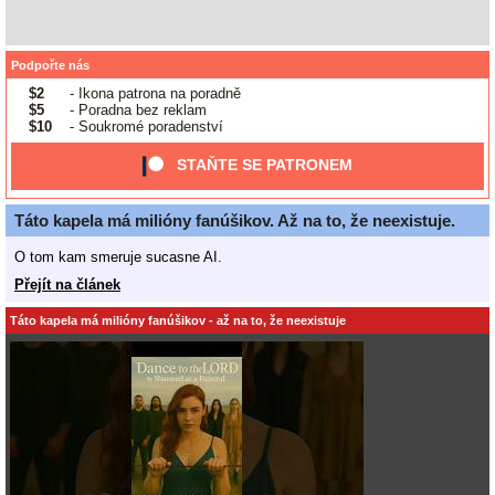
Podpořte nás
$2
- Ikona patrona na poradně
$5
- Poradna bez reklam
$10
- Soukromé poradenství
STAŇTE SE PATRONEM
Táto kapela má milióny fanúšikov. Až na to, že neexistuje.
O tom kam smeruje sucasne AI.
Přejít na článek
Táto kapela má milióny fanúšikov - až na to, že neexistuje