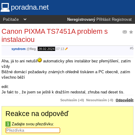
poradna.net
Neregistrovaný
Přihlásit
Registrovat
Canon PIXMA TS7451A problem s
instalaciou
#5
syndrom
@
fleg
,
28.02.2024
07:13
Aha, já to ani netušil
automaticky přes instalátor bez přemýšlení, zatím
vždy
Běžné domácí požadavky známých ohledně tiskáren a PC obecně, zatím
všechno běží
edit:
Je fakt to , že jsem se ještě k dražším nedostal, zhruba nad deset tis.
Souhlasím (+0)
Nesouhlasím (-0)
Odpovědět
Reakce na odpověď
1
Zadajte svou přezdívku: