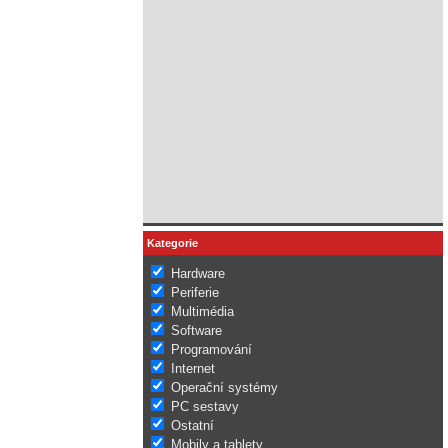
Kategorie
Hardware
Periferie
Multimédia
Software
Programování
Internet
Operační systémy
PC sestavy
Ostatní
Mobily a tablety