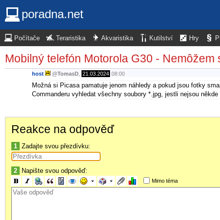
poradna.net
Počítače
Teraristika
Akvaristika
Kutilství
Hry
P
Mobilný telefón Motorola G30 - Nemôžem s
host
@
TomasD
,
21.03.2024
08:00
Možná si Picasa pamatuje jenom náhledy a pokud jsou fotky smaza
Commanderu vyhledat všechny soubory *.jpg, jestli nejsou někde
Reakce na odpověď
1
Zadajte svou přezdívku:
2
Napište svou odpověď:
Mimo téma