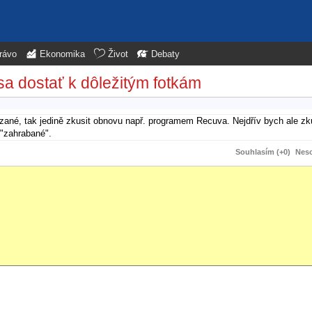
rávo
Ekonomika
Život
Debaty
a dostať k dôležitým fotkám
né, tak jedině zkusit obnovu např. programem Recuva. Nejdřív bych ale zkus
 "zahrabané".
Souhlasím (+0)
Neso