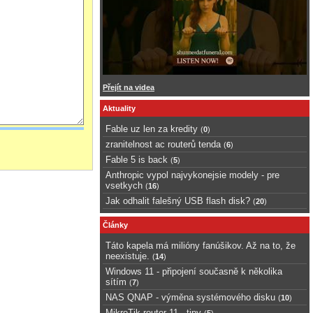
Přejít na videa
Aktuality
Fable uz len za kredity
(
0
)
zranitelnost ac routerů tenda
(
6
)
Fable 5 is back
(
5
)
Anthropic vypol najvykonejsie modely - pre
vsetkych
(
16
)
Jak odhalit falešný USB flash disk?
(
20
)
Články
Táto kapela má milióny fanúšikov. Až na to, že
neexistuje.
(
14
)
Windows 11 - připojení současně k několika
sítím
(
7
)
NAS QNAP - výměna systémového disku
(
10
)
MikroTik router 11 - tipy
(
5
)