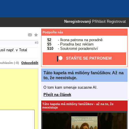
Neregistrovaný
Přihlásit
Registrovat
Podpořte nás
$2
- Ikona patrona na poradně
#3
$5
- Poradna bez reklam
$10
- Soukromé poradenství
il např. v Total
STAŇTE SE PATRONEM
uhlasím (-0)
Odpovědět
Táto kapela má milióny fanúšikov. Až na
to, že neexistuje.
O tom kam smeruje sucasne AI.
Přejít na článek
Táto kapela má milióny fanúšikov - až na to, že
neexistuje