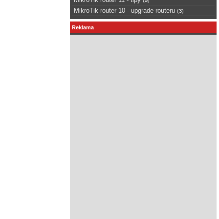
MikroTik router 10 - upgrade routeru
(
3
)
Reklama