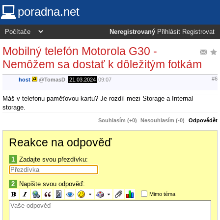
poradna.net
Neregistrovaný
Přihlásit
Registrovat
Mobilný telefón Motorola G30 -
Nemôžem sa dostať k dôležitým fotkám
#6
host
@
TomasD
,
21.03.2024
09:07
Máš v telefonu paměťovou kartu? Je rozdíl mezi Storage a Internal
storage.
Souhlasím (+0)
Nesouhlasím (-0)
Odpovědět
Reakce na odpověď
1
Zadajte svou přezdívku:
2
Napište svou odpověď:
Mimo téma