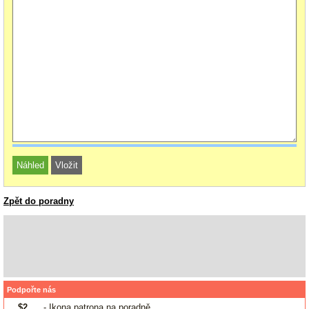
Zpět do poradny
Podpořte nás
$2
- Ikona patrona na poradně