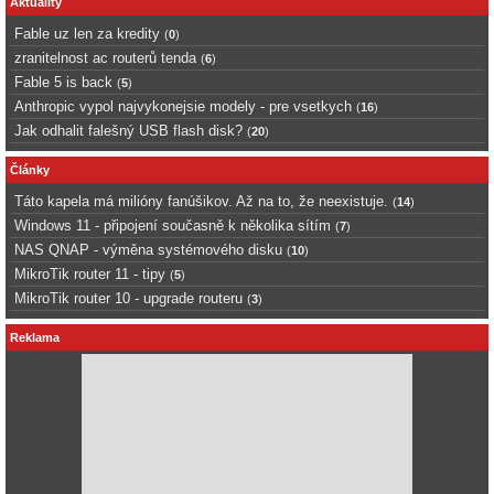
Aktuality
Fable uz len za kredity
(
0
)
zranitelnost ac routerů tenda
(
6
)
Fable 5 is back
(
5
)
Anthropic vypol najvykonejsie modely - pre vsetkych
(
16
)
Jak odhalit falešný USB flash disk?
(
20
)
Články
Táto kapela má milióny fanúšikov. Až na to, že neexistuje.
(
14
)
Windows 11 - připojení současně k několika sítím
(
7
)
NAS QNAP - výměna systémového disku
(
10
)
MikroTik router 11 - tipy
(
5
)
MikroTik router 10 - upgrade routeru
(
3
)
Reklama