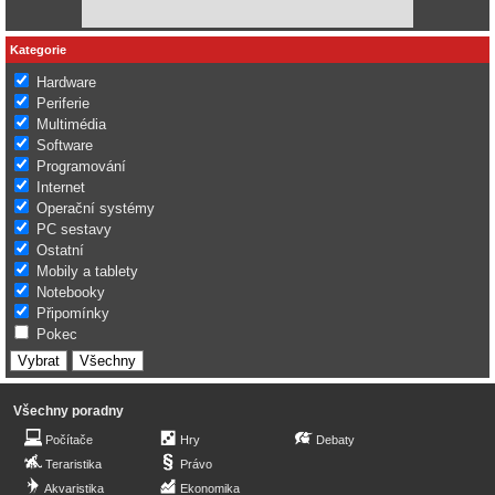
Kategorie
Hardware
Periferie
Multimédia
Software
Programování
Internet
Operační systémy
PC sestavy
Ostatní
Mobily a tablety
Notebooky
Připomínky
Pokec
Všechny poradny
Počítače
Hry
Debaty
Teraristika
Právo
Akvaristika
Ekonomika