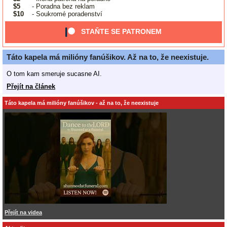
$5
- Poradna bez reklam
$10
- Soukromé poradenství
STAŇTE SE PATRONEM
Táto kapela má milióny fanúšikov. Až na to, že neexistuje.
O tom kam smeruje sucasne AI.
Přejít na článek
Táto kapela má milióny fanúšikov - až na to, že neexistuje
Přejít na videa