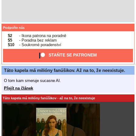
Podpořte nás
$2
- Ikona patrona na poradně
$5
- Poradna bez reklam
$10
- Soukromé poradenství
STAŇTE SE PATRONEM
Táto kapela má milióny fanúšikov. Až na to, že neexistuje.
O tom kam smeruje sucasne AI.
Přejít na článek
Táto kapela má milióny fanúšikov - až na to, že neexistuje