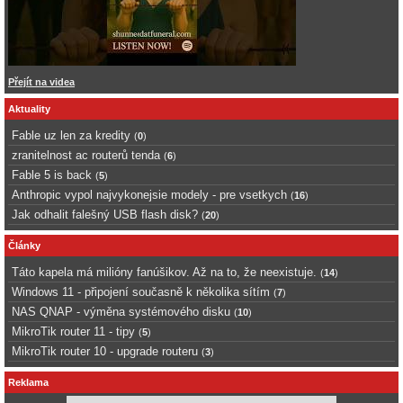
Přejít na videa
Aktuality
Fable uz len za kredity
(
0
)
zranitelnost ac routerů tenda
(
6
)
Fable 5 is back
(
5
)
Anthropic vypol najvykonejsie modely - pre vsetkych
(
16
)
Jak odhalit falešný USB flash disk?
(
20
)
Články
Táto kapela má milióny fanúšikov. Až na to, že neexistuje.
(
14
)
Windows 11 - připojení současně k několika sítím
(
7
)
NAS QNAP - výměna systémového disku
(
10
)
MikroTik router 11 - tipy
(
5
)
MikroTik router 10 - upgrade routeru
(
3
)
Reklama