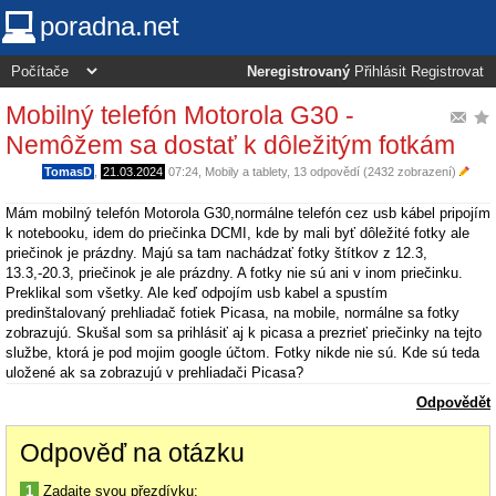
poradna.net
Neregistrovaný
Přihlásit
Registrovat
Mobilný telefón Motorola G30 -
Nemôžem sa dostať k dôležitým fotkám
TomasD
,
21.03.2024
07:24
,
Mobily a tablety
, 13 odpovědí (2432 zobrazení)
Mám mobilný telefón Motorola G30,normálne telefón cez usb kábel pripojím
k notebooku, idem do priečinka DCMI, kde by mali byť dôležité fotky ale
priečinok je prázdny. Majú sa tam nachádzať fotky štítkov z 12.3,
13.3,-20.3, priečinok je ale prázdny. A fotky nie sú ani v inom priečinku.
Preklikal som všetky. Ale keď odpojím usb kabel a spustím
predinštalovaný prehliadač fotiek Picasa, na mobile, normálne sa fotky
zobrazujú. Skušal som sa prihlásiť aj k picasa a prezrieť priečinky na tejto
službe, ktorá je pod mojim google účtom. Fotky nikde nie sú. Kde sú teda
uložené ak sa zobrazujú v prehliadači Picasa?
Odpovědět
Odpověď na otázku
1
Zadajte svou přezdívku: