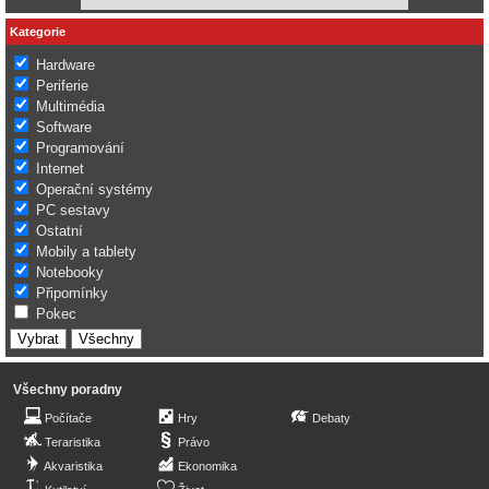
Kategorie
Hardware
Periferie
Multimédia
Software
Programování
Internet
Operační systémy
PC sestavy
Ostatní
Mobily a tablety
Notebooky
Připomínky
Pokec
Všechny poradny
Počítače
Hry
Debaty
Teraristika
Právo
Akvaristika
Ekonomika