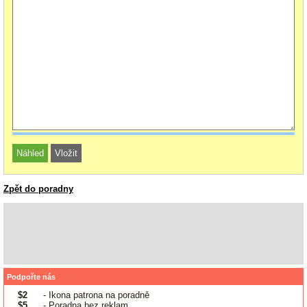
Zpět do poradny
Podpořte nás
$2
- Ikona patrona na poradně
$5
- Poradna bez reklam