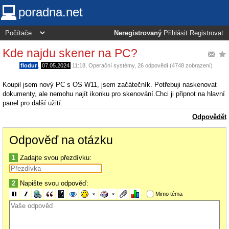
poradna.net
Neregistrovaný
Přihlásit
Registrovat
Kde najdu skener na PC?
flodur
,
07.05.2024
11:18
,
Operační systémy
, 26 odpovědí (4748 zobrazení)
Koupil jsem nový PC s OS W11, jsem začátečník. Potřebuji naskenovat
dokumenty, ale nemohu najít ikonku pro skenování.Chci ji připnot na hlavní
panel pro další užití.
Odpovědět
Odpověď na otázku
1
Zadajte svou přezdívku:
2
Napište svou odpověď:
Mimo téma