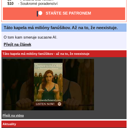
$10
- Soukromé poradenství
STAŇTE SE PATRONEM
Táto kapela má milióny fanúšikov. Až na to, že neexistuje.
O tom kam smeruje sucasne AI.
Přejít na článek
Táto kapela má milióny fanúšikov - až na to, že neexistuje
Přejít na videa
Aktuality