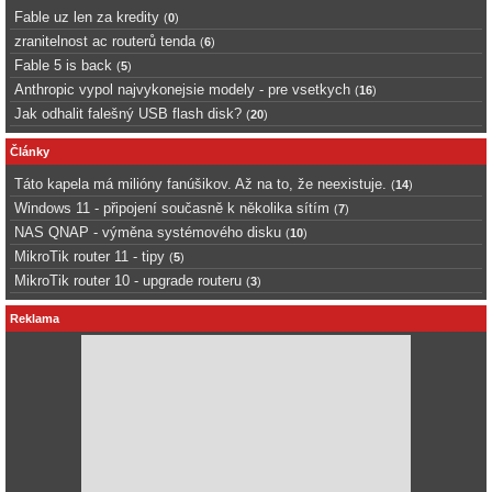
Fable uz len za kredity
(
0
)
zranitelnost ac routerů tenda
(
6
)
Fable 5 is back
(
5
)
Anthropic vypol najvykonejsie modely - pre vsetkych
(
16
)
Jak odhalit falešný USB flash disk?
(
20
)
Články
Táto kapela má milióny fanúšikov. Až na to, že neexistuje.
(
14
)
Windows 11 - připojení současně k několika sítím
(
7
)
NAS QNAP - výměna systémového disku
(
10
)
MikroTik router 11 - tipy
(
5
)
MikroTik router 10 - upgrade routeru
(
3
)
Reklama