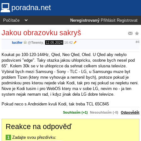
poradna.net
Neregistrovaný
Přihlásit
Registrovat
Jakou obrazovku sakryš
#4
lucifer
@
Twenty
,
12.05.2024
16:42
Koukat po 100-120-144Hz, Qled, Neo Qled, Oled. U Qled aby nebylo
podsviceni "edge". Taky otazka jakou uhlopricku, osobne bych nesel pod
65". Kolem 30k se v te uhlopricce da sehnat celkem slusna televize.
Vybiral bych mezi Samsung - Sony - TLC - LG, u Samsungu muze byt
problem Tizen (ktery mne vyhovuje a nemenil bych), protoze pokud je
podminkou pres kterou nejede vlak Kodi, tak pro nej pokud se nepletu neni.
Nove je Kodi tusim i pro WebOS ktery ma v sobe LG, nevim no - ja ten
system nejak nemam rad, i kdyz jinak dela LG dobre televize.
Pokud neco s Androidem kvuli Kodi, tak treba TCL 65C845
Souhlasím (+1)
Nesouhlasím (-0)
Odpovědět
Reakce na odpověď
1
Zadajte svou přezdívku: