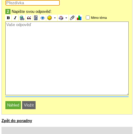
2
Napište svou odpověď:
Mimo téma
Zpět do poradny