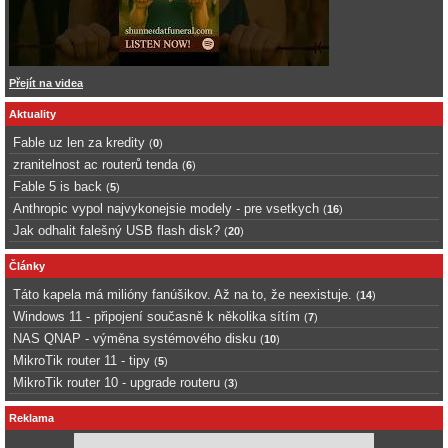
Přejít na videa
Aktuality
Fable uz len za kredity
(
0
)
zranitelnost ac routerů tenda
(
6
)
Fable 5 is back
(
5
)
Anthropic vypol najvykonejsie modely - pre vsetkych
(
16
)
Jak odhalit falešný USB flash disk?
(
20
)
Články
Táto kapela má milióny fanúšikov. Až na to, že neexistuje.
(
14
)
Windows 11 - připojení současně k několika sítím
(
7
)
NAS QNAP - výměna systémového disku
(
10
)
MikroTik router 11 - tipy
(
5
)
MikroTik router 10 - upgrade routeru
(
3
)
Reklama