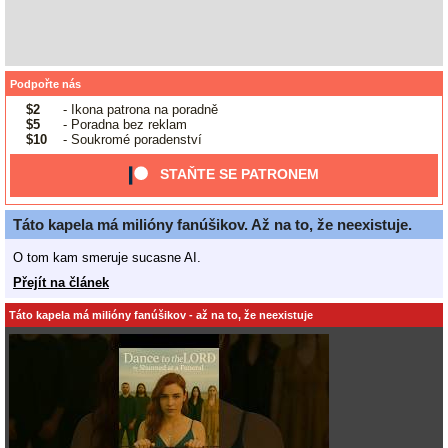
Podpořte nás
$2
- Ikona patrona na poradně
$5
- Poradna bez reklam
$10
- Soukromé poradenství
STAŇTE SE PATRONEM
Táto kapela má milióny fanúšikov. Až na to, že neexistuje.
O tom kam smeruje sucasne AI.
Přejít na článek
Táto kapela má milióny fanúšikov - až na to, že neexistuje