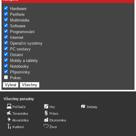
Hardware
Periferie
Multimédia
Software
Programování
Internet
Operační systémy
PC sestavy
Ostatní
Mobily a tablety
Notebooky
Připomínky
Pokec
Všechny poradny
Počítače
Hry
Debaty
Teraristika
Právo
Akvaristika
Ekonomika
Kutilství
Život