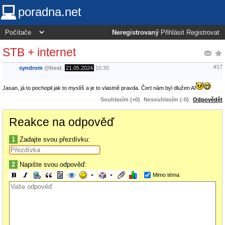
poradna.net
Neregistrovaný
Přihlásit
Registrovat
STB + internet
#17
syndrom
@
host
,
21.05.2024
10:30
Jasan, já to pochopil jak to myslíš a je to vlastně pravda. Čert nám byl dlužen AI
Souhlasím (+0)
Nesouhlasím (-0)
Odpovědět
Reakce na odpověď
1
Zadajte svou přezdívku:
2
Napište svou odpověď:
Mimo téma