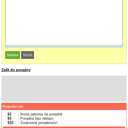
Zpět do poradny
Podpořte nás
$2
- Ikona patrona na poradně
$5
- Poradna bez reklam
$10
- Soukromé poradenství