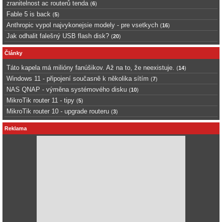
zranitelnost ac routerů tenda
(
6
)
Fable 5 is back
(
5
)
Anthropic vypol najvykonejsie modely - pre vsetkych
(
16
)
Jak odhalit falešný USB flash disk?
(
20
)
Články
Táto kapela má milióny fanúšikov. Až na to, že neexistuje.
(
14
)
Windows 11 - připojení současně k několika sítím
(
7
)
NAS QNAP - výměna systémového disku
(
10
)
MikroTik router 11 - tipy
(
5
)
MikroTik router 10 - upgrade routeru
(
3
)
Reklama