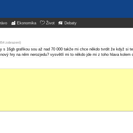
rávo
Ekonomika
Život
Debaty
1354 zobrazení)
ky s 16gb grafikou sou až nad 70 000 takže mi chce někdo tvrdit že když si 
ý nový hry na něm nerozjedu? vysvětlí mi to někdo jde mi z toho hlava kolem 