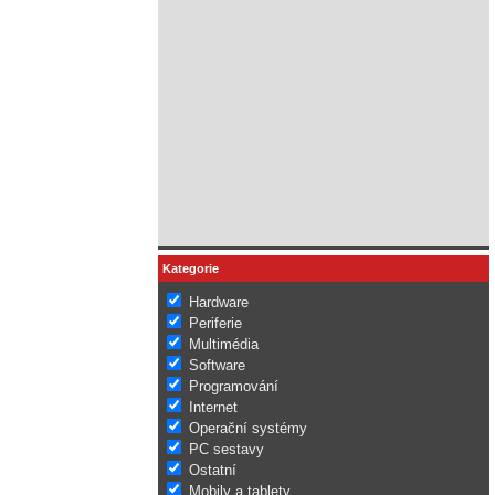
Kategorie
Hardware
Periferie
Multimédia
Software
Programování
Internet
Operační systémy
PC sestavy
Ostatní
Mobily a tablety