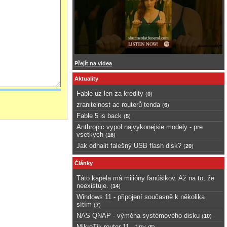
Přejít na videa
Aktuality
Fable uz len za kredity
(
0
)
zranitelnost ac routerů tenda
(
6
)
Fable 5 is back
(
5
)
Anthropic vypol najvykonejsie modely - pre
vsetkych
(
16
)
Jak odhalit falešný USB flash disk?
(
20
)
Články
Táto kapela má milióny fanúšikov. Až na to, že
neexistuje.
(
14
)
Windows 11 - připojení současně k několika
sítím
(
7
)
NAS QNAP - výměna systémového disku
(
10
)
MikroTik router 11 - tipy
(
5
)