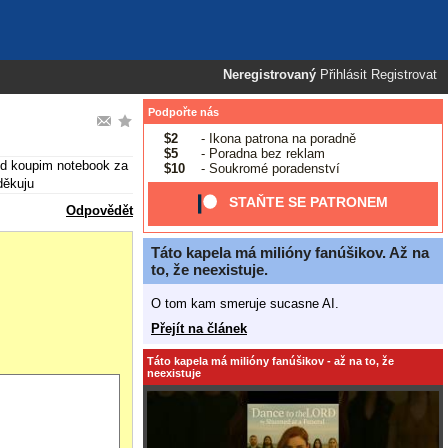
Neregistrovaný
Přihlásit
Registrovat
Podpořte nás
$2
- Ikona patrona na poradně
$5
- Poradna bez reklam
ted koupim notebook za
$10
- Soukromé poradenství
děkuju
STAŇTE SE PATRONEM
Odpovědět
Táto kapela má milióny fanúšikov. Až na
to, že neexistuje.
O tom kam smeruje sucasne AI.
Přejít na článek
Táto kapela má milióny fanúšikov - až na to, že
neexistuje