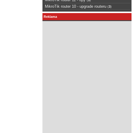
MikroTik router 10 - upgrade routeru
(
3
)
Reklama