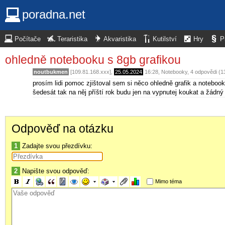
poradna.net
Počítače
Teraristika
Akvaristika
Kutilství
Hry
P
ohledně notebooku s 8gb grafikou
noutbukmen
[109.81.168.xxx],
25.05.2024
16:28
,
Notebooky
, 4 odpovědi (
prosím lidi pomoc zjištoval sem si něco ohledně grafik a noteboo
šedesát tak na něj příští rok budu jen na vypnutej koukat a žádn
Odpověď na otázku
1
Zadajte svou přezdívku:
2
Napište svou odpověď:
Mimo téma