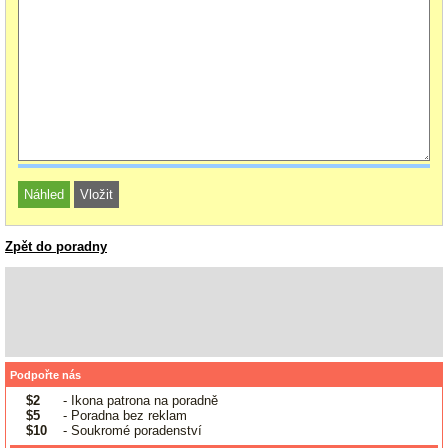
Zpět do poradny
Podpořte nás
$2
- Ikona patrona na poradně
$5
- Poradna bez reklam
$10
- Soukromé poradenství