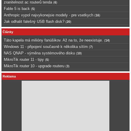
zranitelnost ac routerů tenda
(
6
)
Fable 5 is back
(
5
)
Anthropic vypol najvykonejsie modely - pre vsetkych
(
16
)
Jak odhalit falešný USB flash disk?
(
20
)
Články
Táto kapela má milióny fanúšikov. Až na to, že neexistuje.
(
14
)
Windows 11 - připojení současně k několika sítím
(
7
)
NAS QNAP - výměna systémového disku
(
10
)
MikroTik router 11 - tipy
(
5
)
MikroTik router 10 - upgrade routeru
(
3
)
Reklama