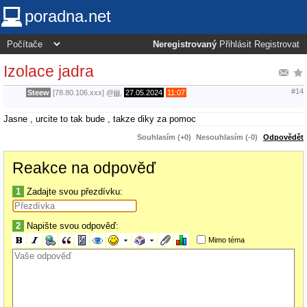
poradna.net
Neregistrovaný
Přihlásit
Registrovat
Izolace jadra
#14
Steew
[78.80.106.xxx]
@
jjj
,
27.05.2024
11:07
Jasne , urcite to tak bude , takze diky za pomoc
Souhlasím (+0)
Nesouhlasím (-0)
Odpovědět
Reakce na odpověď
1
Zadajte svou přezdívku:
2
Napište svou odpověď:
Mimo téma