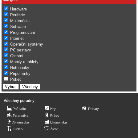
Hardware
Periferie
Multimédia
Software
Programování
Internet
Operační systémy
PC sestavy
Ostatní
Mobily a tablety
Notebooky
Připomínky
Pokec
Všechny poradny
Počítače
Hry
Debaty
Teraristika
Právo
Akvaristika
Ekonomika
Kutilství
Život