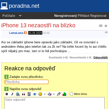
poradna.net
Neregistrovaný
Přihlásit
Registrovat
iPhone 13 nezaostří na blízko
#8
LamaLama
,
01.06.2024
22:32
Asi se základní iphone bere opravdu jako základní, čili ve srovnání s
androidem třeba jako telefon tak za 2k ne? Na tohle focení by to asi chtělo
spíš nějaký pro max, tam si to lidi pochvalujou ...
Souhlasím (+0)
Nesouhlasím (-0)
Odpovědět
Reakce na odpověď
1
Zadajte svou přezdívku:
2
Napište svou odpověď:
Mimo téma