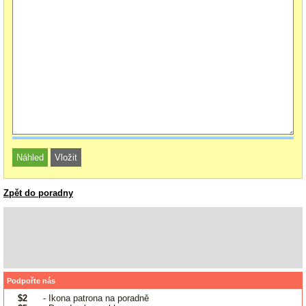
Zpět do poradny
Podpořte nás
$2
- Ikona patrona na poradně