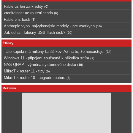
Fable uz len za kredity
(
0
)
zranitelnost ac routerů tenda
(
6
)
Fable 5 is back
(
5
)
Anthropic vypol najvykonejsie modely - pre vsetkych
(
16
)
Jak odhalit falešný USB flash disk?
(
20
)
Články
Táto kapela má milióny fanúšikov. Až na to, že neexistuje.
(
14
)
Windows 11 - připojení současně k několika sítím
(
7
)
NAS QNAP - výměna systémového disku
(
10
)
MikroTik router 11 - tipy
(
5
)
MikroTik router 10 - upgrade routeru
(
3
)
Reklama