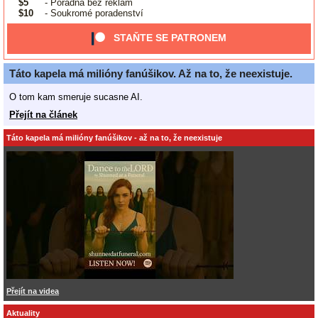
$5
- Poradna bez reklam
$10
- Soukromé poradenství
STAŇTE SE PATRONEM
Táto kapela má milióny fanúšikov. Až na to, že neexistuje.
O tom kam smeruje sucasne AI.
Přejít na článek
Táto kapela má milióny fanúšikov - až na to, že neexistuje
Přejít na videa
Aktuality