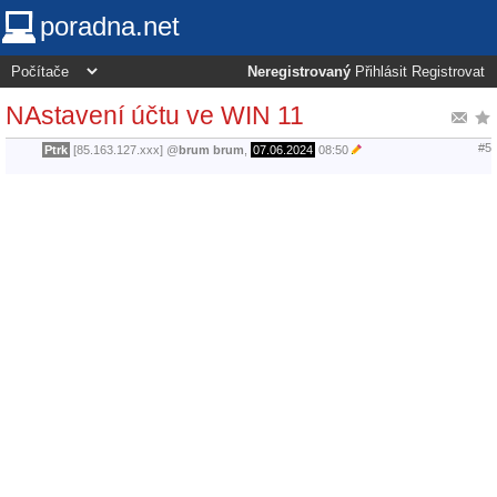
poradna.net
Neregistrovaný
Přihlásit
Registrovat
NAstavení účtu ve WIN 11
#5
Ptrk
[85.163.127.xxx]
@
brum brum
,
07.06.2024
08:50