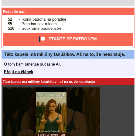
Podpořte nás
$2
- Ikona patrona na poradně
$5
- Poradna bez reklam
$10
- Soukromé poradenství
STAŇTE SE PATRONEM
Táto kapela má milióny fanúšikov. Až na to, že neexistuje.
O tom kam smeruje sucasne AI.
Přejít na článek
Táto kapela má milióny fanúšikov - až na to, že neexistuje