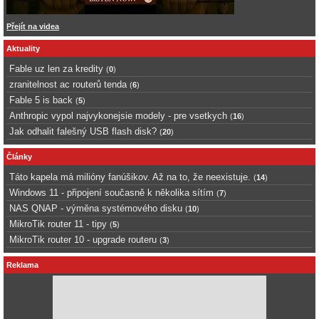
Přejít na videa
Aktuality
Fable uz len za kredity
(
0
)
zranitelnost ac routerů tenda
(
6
)
Fable 5 is back
(
5
)
Anthropic vypol najvykonejsie modely - pre vsetkych
(
16
)
Jak odhalit falešný USB flash disk?
(
20
)
Články
Táto kapela má milióny fanúšikov. Až na to, že neexistuje.
(
14
)
Windows 11 - připojení současně k několika sítím
(
7
)
NAS QNAP - výměna systémového disku
(
10
)
MikroTik router 11 - tipy
(
5
)
MikroTik router 10 - upgrade routeru
(
3
)
Reklama