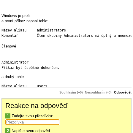
Windows je profi
a první příkaz napsal tohle:
Název aliasu     administrators

Komentář         Člen skupiny Administrators má úplný a neomeze
Členové

----------------------------------------------------------------
Administrator

Příkaz byl úspěšně dokončen.
a druhý tohle:
Název aliasu     users

Komentář         Člen skupiny Users nemůže provádět nechtěné an
Souhlasím (+0)
Nesouhlasím (-0)
Odpovědět
Členové

Reakce na odpověď
----------------------------------------------------------------
NT AUTHORITY\Authenticated Users

1
Zadajte svou přezdívku:
DĚKUJI ZA RADY DALŠÍ
2
Napište svou odpověď: