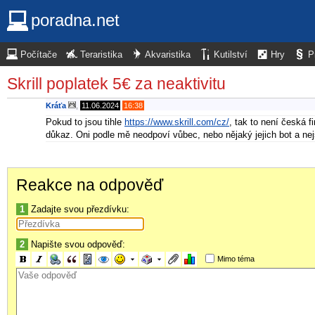
poradna.net
Počítače
Teraristika
Akvaristika
Kutilství
Hry
P
Skrill poplatek 5€ za neaktivitu
Kráťa
,
11.06.2024
16:38
Pokud to jsou tihle
https://www.skrill.com/cz/
, tak to není česká 
důkaz. Oni podle mě neodpoví vůbec, nebo nějaký jejich bot a ne
Reakce na odpověď
1
Zadajte svou přezdívku:
2
Napište svou odpověď:
Mimo téma