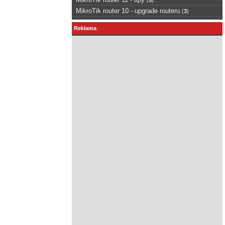
MikroTik router 10 - upgrade routeru
(
3
)
Reklama