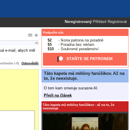
Neregistrovaný
Přihlásit
Registrovat
Podpořte nás
$2
- Ikona patrona na poradně
#2
$5
- Poradna bez reklam
$10
- Soukromé poradenství
al e-mail, abych měl
STAŇTE SE PATRONEM
uhlasím (-0)
Odpovědět
Táto kapela má milióny fanúšikov. Až na
to, že neexistuje.
O tom kam smeruje sucasne AI.
Přejít na článek
Táto kapela má milióny fanúšikov - až na to, že
neexistuje