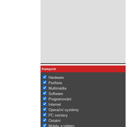
Kategorie
Hardware
Periferie
Multimédia
Software
Programování
Internet
Operační systémy
PC sestavy
Ostatní
Mobily a tablety