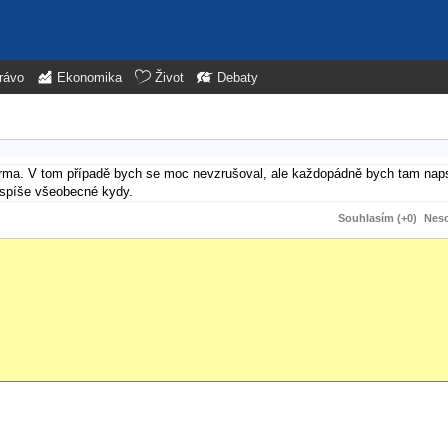
rávo
Ekonomika
Život
Debaty
firma. V tom případě bych se moc nevzrušoval, ale každopádně bych tam naps
jspíše všeobecné kydy.
Souhlasím (+0)
Neso