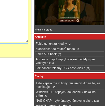
Přejít na videa
Aktuality
Fable uz len za kredity
(
0
)
zranitelnost ac routerů tenda
(
6
)
Fable 5 is back
(
5
)
Anthropic vypol najvykonejsie modely - pre
vsetkych
(
16
)
Jak odhalit falešný USB flash disk?
(
20
)
Články
Táto kapela má milióny fanúšikov. Až na to, že
neexistuje.
(
14
)
Windows 11 - připojení současně k několika
sítím
(
7
)
NAS QNAP - výměna systémového disku
(
10
)
MikroTik router 11 - tipy
(
5
)