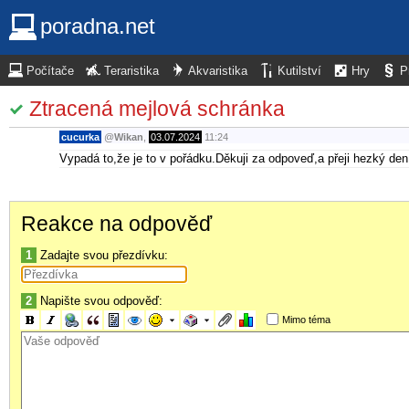
poradna.net
Počítače
Teraristika
Akvaristika
Kutilství
Hry
P
Ztracená mejlová schránka
cucurka
@
Wikan
,
03.07.2024
11:24
Vypadá to,že je to v pořádku.Děkuji za odpoveď,a přeji hezký den
Reakce na odpověď
1
Zadajte svou přezdívku:
2
Napište svou odpověď:
Mimo téma