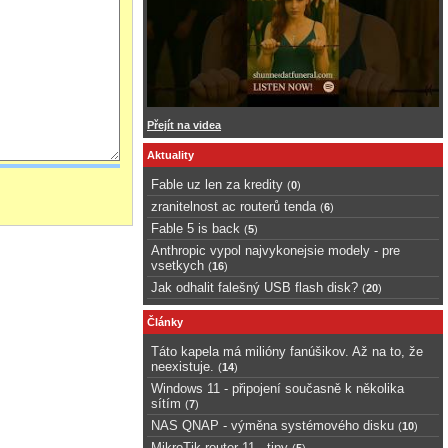
Přejít na videa
Aktuality
Fable uz len za kredity
(
0
)
zranitelnost ac routerů tenda
(
6
)
Fable 5 is back
(
5
)
Anthropic vypol najvykonejsie modely - pre
vsetkych
(
16
)
Jak odhalit falešný USB flash disk?
(
20
)
Články
Táto kapela má milióny fanúšikov. Až na to, že
neexistuje.
(
14
)
Windows 11 - připojení současně k několika
sítím
(
7
)
NAS QNAP - výměna systémového disku
(
10
)
MikroTik router 11 - tipy
(
5
)