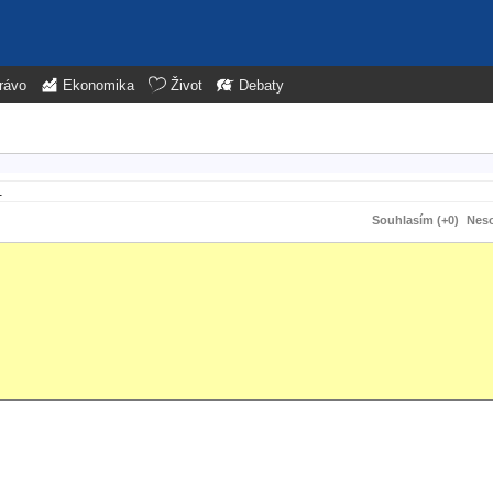
rávo
Ekonomika
Život
Debaty
.
Souhlasím (+0)
Neso