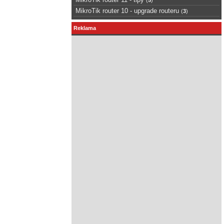
MikroTik router 10 - upgrade routeru
(
3
)
Reklama