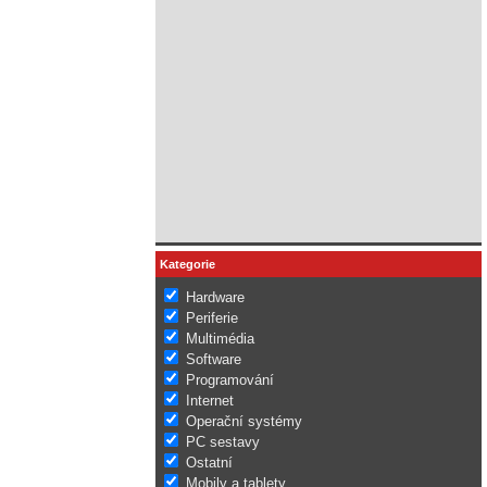
Kategorie
Hardware
Periferie
Multimédia
Software
Programování
Internet
Operační systémy
PC sestavy
Ostatní
Mobily a tablety