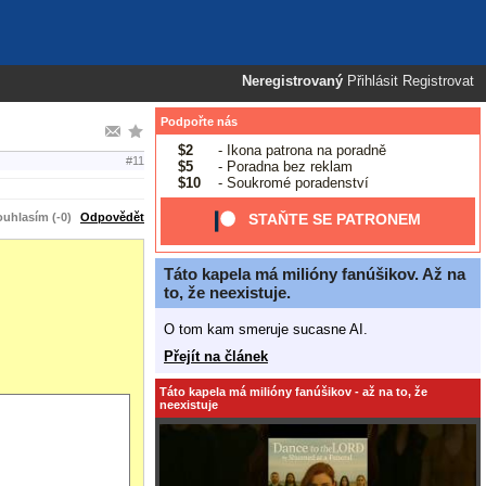
Neregistrovaný
Přihlásit
Registrovat
Podpořte nás
$2
- Ikona patrona na poradně
#11
$5
- Poradna bez reklam
$10
- Soukromé poradenství
uhlasím (-0)
Odpovědět
STAŇTE SE PATRONEM
Táto kapela má milióny fanúšikov. Až na
to, že neexistuje.
O tom kam smeruje sucasne AI.
Přejít na článek
Táto kapela má milióny fanúšikov - až na to, že
neexistuje