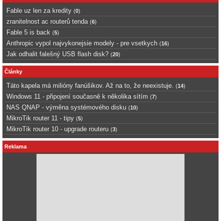
Fable uz len za kredity
(
0
)
zranitelnost ac routerů tenda
(
6
)
Fable 5 is back
(
5
)
Anthropic vypol najvykonejsie modely - pre vsetkych
(
16
)
Jak odhalit falešný USB flash disk?
(
20
)
Články
Táto kapela má milióny fanúšikov. Až na to, že neexistuje.
(
14
)
Windows 11 - připojení současně k několika sítím
(
7
)
NAS QNAP - výměna systémového disku
(
10
)
MikroTik router 11 - tipy
(
5
)
MikroTik router 10 - upgrade routeru
(
3
)
Reklama