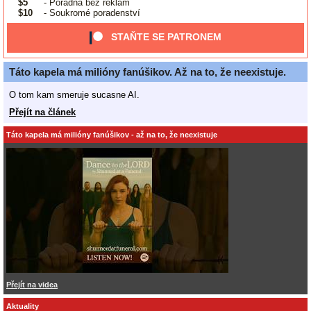
$5
- Poradna bez reklam
$10
- Soukromé poradenství
STAŇTE SE PATRONEM
Táto kapela má milióny fanúšikov. Až na to, že neexistuje.
O tom kam smeruje sucasne AI.
Přejít na článek
Táto kapela má milióny fanúšikov - až na to, že neexistuje
Přejít na videa
Aktuality