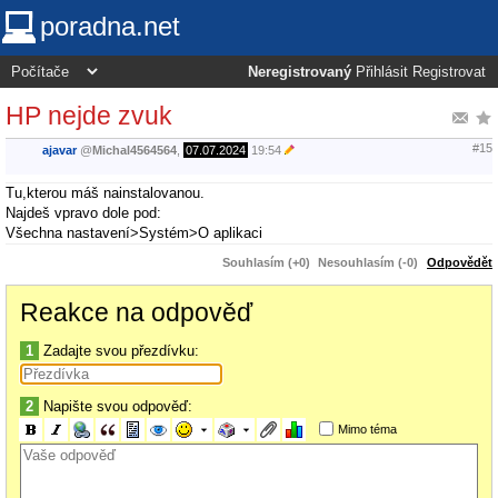
poradna.net
Neregistrovaný
Přihlásit
Registrovat
HP nejde zvuk
#15
ajavar
@
Michal4564564
,
07.07.2024
19:54
Tu,kterou máš nainstalovanou.
Najdeš vpravo dole pod:
Všechna nastavení>Systém>O aplikaci
Souhlasím (+0)
Nesouhlasím (-0)
Odpovědět
Reakce na odpověď
1
Zadajte svou přezdívku:
2
Napište svou odpověď:
Mimo téma