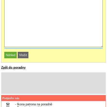
Zpět do poradny
Podpořte nás
$2
- Ikona patrona na poradně