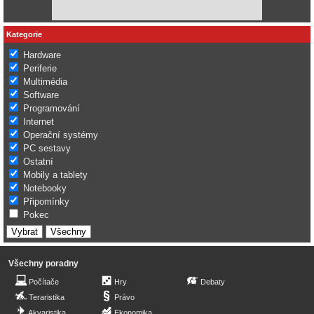
Kategorie
Hardware
Periferie
Multimédia
Software
Programování
Internet
Operační systémy
PC sestavy
Ostatní
Mobily a tablety
Notebooky
Připomínky
Pokec
Všechny poradny
Počítače
Hry
Debaty
Teraristika
Právo
Akvaristika
Ekonomika