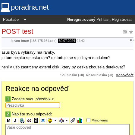
poradna.net
Neregistrovaný
Přihlásit
Registrovat
POST test
#3
brum brum
[188.175.161.xxx],
30.07.2024
04:42
asus byva vybiravy ma ramky.
je tam nejaka smeska ram? restartuje se s jedinym modulem?
neni v usb zastrceny externi disk, ktery by deska zkousela detekovat?
Souhlasím (+0)
Nesouhlasím (-0)
Odpovědět
Reakce na odpověď
1
Zadajte svou přezdívku:
2
Napište svou odpověď:
Mimo téma