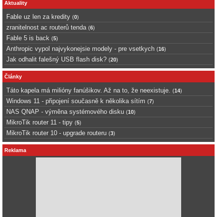
Aktuality
Fable uz len za kredity
(
0
)
zranitelnost ac routerů tenda
(
6
)
Fable 5 is back
(
5
)
Anthropic vypol najvykonejsie modely - pre vsetkych
(
16
)
Jak odhalit falešný USB flash disk?
(
20
)
Články
Táto kapela má milióny fanúšikov. Až na to, že neexistuje.
(
14
)
Windows 11 - připojení současně k několika sítím
(
7
)
NAS QNAP - výměna systémového disku
(
10
)
MikroTik router 11 - tipy
(
5
)
MikroTik router 10 - upgrade routeru
(
3
)
Reklama