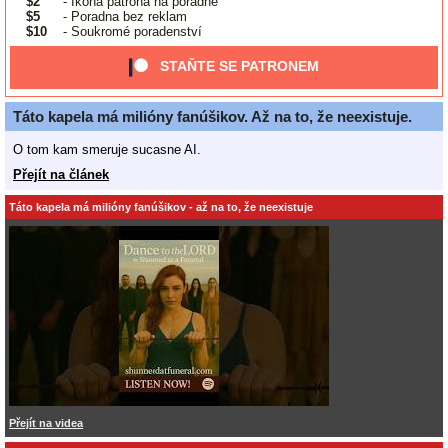
$2
- Ikona patrona na poradně
$5
- Poradna bez reklam
$10
- Soukromé poradenství
STAŇTE SE PATRONEM
Táto kapela má milióny fanúšikov. Až na to, že neexistuje.
O tom kam smeruje sucasne AI.
Přejít na článek
Táto kapela má milióny fanúšikov - až na to, že neexistuje
Přejít na videa