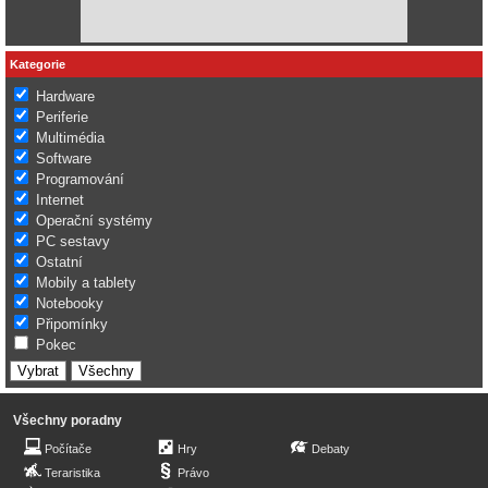
Kategorie
Hardware
Periferie
Multimédia
Software
Programování
Internet
Operační systémy
PC sestavy
Ostatní
Mobily a tablety
Notebooky
Připomínky
Pokec
Všechny poradny
Počítače
Hry
Debaty
Teraristika
Právo