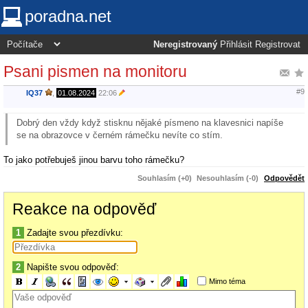
poradna.net
Neregistrovaný
Přihlásit
Registrovat
Psani pismen na monitoru
#9
IQ37
,
01.08.2024
22:06
Dobrý den vždy když stisknu nějaké písmeno na klavesnici napíše
se na obrazovce v černém rámečku nevíte co stím.
To jako potřebuješ jinou barvu toho rámečku?
Souhlasím (+0)
Nesouhlasím (-0)
Odpovědět
Reakce na odpověď
1
Zadajte svou přezdívku:
2
Napište svou odpověď:
Mimo téma