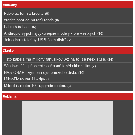
Aktuality
Fable uz len za kredity
(
0
)
zranitelnost ac routerů tenda
(
6
)
Fable 5 is back
(
5
)
Anthropic vypol najvykonejsie modely - pre vsetkych
(
16
)
Jak odhalit falešný USB flash disk?
(
20
)
Články
Táto kapela má milióny fanúšikov. Až na to, že neexistuje.
(
14
)
Windows 11 - připojení současně k několika sítím
(
7
)
NAS QNAP - výměna systémového disku
(
10
)
MikroTik router 11 - tipy
(
5
)
MikroTik router 10 - upgrade routeru
(
3
)
Reklama