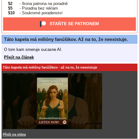
$2
- Ikona patrona na poradně
$5
- Poradna bez reklam
$10
- Soukromé poradenství
STAŇTE SE PATRONEM
Táto kapela má milióny fanúšikov. Až na to, že neexistuje.
O tom kam smeruje sucasne AI.
Přejít na článek
Táto kapela má milióny fanúšikov - až na to, že neexistuje
Přejít na videa