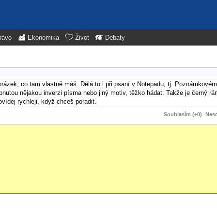
rávo
Ekonomika
Život
Debaty
brázek, co tam vlastně máš. Dělá to i při psaní v Notepadu, tj. Poznámkov
utou nějakou inverzi písma nebo jiný motiv, těžko hádat. Takže je černý r
ídej rychleji, když chceš poradit.
Souhlasím (+0)
Neso