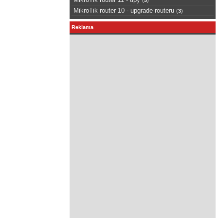
MikroTik router 10 - upgrade routeru
(
3
)
Reklama