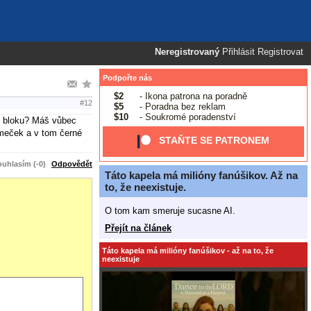
Neregistrovaný
Přihlásit
Registrovat
Podpořte nás
$2
- Ikona patrona na poradně
#12
$5
- Poradna bez reklam
$10
- Soukromé poradenství
ém bloku? Máš vůbec
ámeček a v tom černé
STAŇTE SE PATRONEM
uhlasím (-0)
Odpovědět
Táto kapela má milióny fanúšikov. Až na
to, že neexistuje.
O tom kam smeruje sucasne AI.
Přejít na článek
Táto kapela má milióny fanúšikov - až na to, že
neexistuje