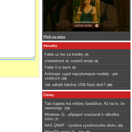
Přejít na videa
Aktuality
Fable uz len za kredity
(
0
)
zranitelnost ac routerů tenda
(
6
)
Fable 5 is back
(
5
)
Anthropic vypol najvykonejsie modely - pre
vsetkych
(
16
)
Jak odhalit falešný USB flash disk?
(
20
)
Články
Táto kapela má milióny fanúšikov. Až na to, že
neexistuje.
(
14
)
Windows 11 - připojení současně k několika
sítím
(
7
)
NAS QNAP - výměna systémového disku
(
10
)
MikroTik router 11 - tipy
(
5
)