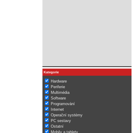
Kategorie
Hardware
Periferie
Multimédia
Software
Programování
Internet
Operační systémy
PC sestavy
Ostatní
Mobily a tablety