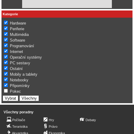
Kategorie
Hardware
Periferie
Multimédia
Software
Programování
Internet
Operační systémy
PC sestavy
Ostatní
Mobily a tablety
Notebooky
Připomínky
Pokec
Všechny poradny
Počítače
Hry
Debaty
Teraristika
Právo
Akvaristika
Ekonomika