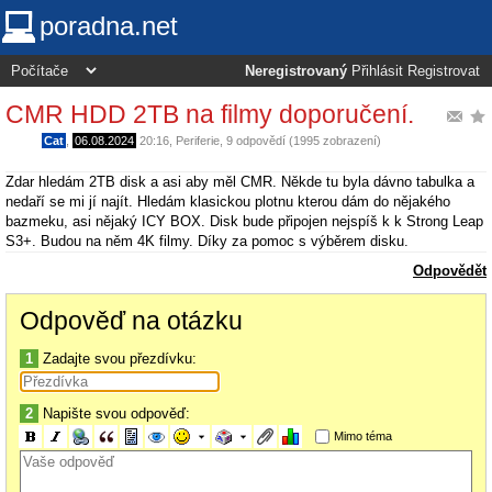
poradna.net
Neregistrovaný
Přihlásit
Registrovat
CMR HDD 2TB na filmy doporučení.
Cat
,
06.08.2024
20:16
,
Periferie
, 9 odpovědí (1995 zobrazení)
Zdar hledám 2TB disk a asi aby měl CMR. Někde tu byla dávno tabulka a
nedaří se mi jí najít. Hledám klasickou plotnu kterou dám do nějakého
bazmeku, asi nějaký ICY BOX. Disk bude připojen nejspíš k k Strong Leap
S3+. Budou na něm 4K filmy. Díky za pomoc s výběrem disku.
Odpovědět
Odpověď na otázku
1
Zadajte svou přezdívku:
2
Napište svou odpověď:
Mimo téma