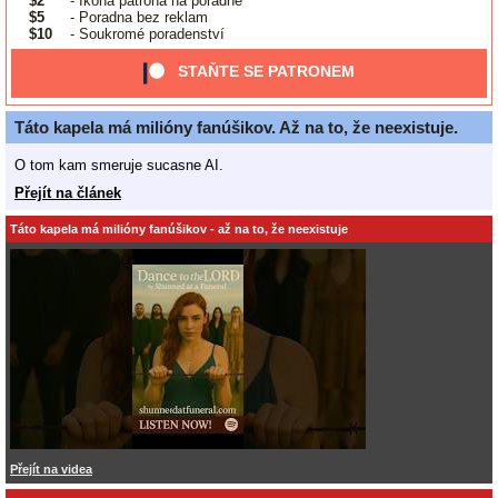
$2
- Ikona patrona na poradně
$5
- Poradna bez reklam
$10
- Soukromé poradenství
STAŇTE SE PATRONEM
Táto kapela má milióny fanúšikov. Až na to, že neexistuje.
O tom kam smeruje sucasne AI.
Přejít na článek
Táto kapela má milióny fanúšikov - až na to, že neexistuje
Přejít na videa