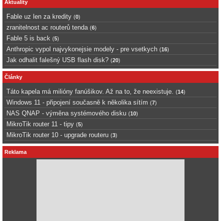
Aktuality
Fable uz len za kredity
(
0
)
zranitelnost ac routerů tenda
(
6
)
Fable 5 is back
(
5
)
Anthropic vypol najvykonejsie modely - pre vsetkych
(
16
)
Jak odhalit falešný USB flash disk?
(
20
)
Články
Táto kapela má milióny fanúšikov. Až na to, že neexistuje.
(
14
)
Windows 11 - připojení současně k několika sítím
(
7
)
NAS QNAP - výměna systémového disku
(
10
)
MikroTik router 11 - tipy
(
5
)
MikroTik router 10 - upgrade routeru
(
3
)
Reklama