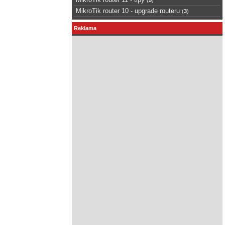
MikroTik router 10 - upgrade routeru
(
3
)
Reklama