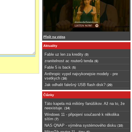
Přejít na videa
Aktuality
Fable uz len za kredity
(
0
)
zranitelnost ac routerů tenda
(
6
)
Fable 5 is back
(
5
)
Anthropic vypol najvykonejsie modely - pre
vsetkych
(
16
)
Jak odhalit falešný USB flash disk?
(
20
)
Články
Táto kapela má milióny fanúšikov. Až na to, že
neexistuje.
(
14
)
Windows 11 - připojení současně k několika
sítím
(
7
)
NAS QNAP - výměna systémového disku
(
10
)
MikroTik router 11 - tipy
(
5
)