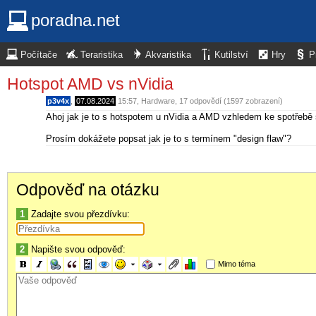
poradna.net
Počítače
Teraristika
Akvaristika
Kutilství
Hry
P
Hotspot AMD vs nVidia
p3v4x
,
07.08.2024
15:57
,
Hardware
, 17 odpovědí (1597 zobrazení)
Ahoj jak je to s hotspotem u nVidia a AMD vzhledem ke spotřebě s
Prosím dokážete popsat jak je to s termínem "design flaw"?
Odpověď na otázku
1
Zadajte svou přezdívku:
2
Napište svou odpověď:
Mimo téma