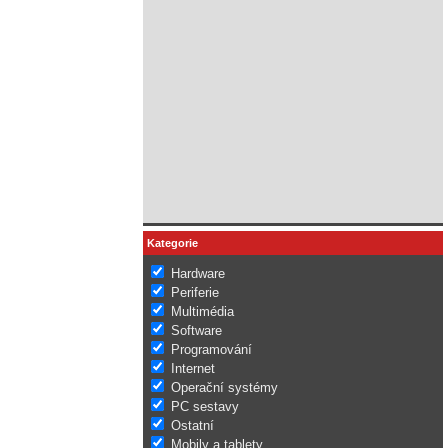
Kategorie
Hardware
Periferie
Multimédia
Software
Programování
Internet
Operační systémy
PC sestavy
Ostatní
Mobily a tablety