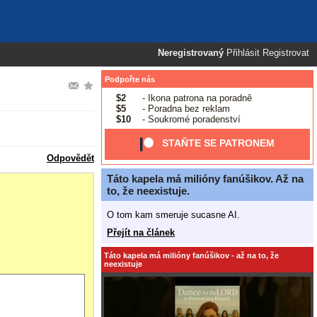
Neregistrovaný
Přihlásit
Registrovat
Podpořte nás
$2
- Ikona patrona na poradně
$5
- Poradna bez reklam
$10
- Soukromé poradenství
STAŇTE SE PATRONEM
Odpovědět
Táto kapela má milióny fanúšikov. Až na
to, že neexistuje.
O tom kam smeruje sucasne AI.
Přejít na článek
Táto kapela má milióny fanúšikov - až na to, že
neexistuje