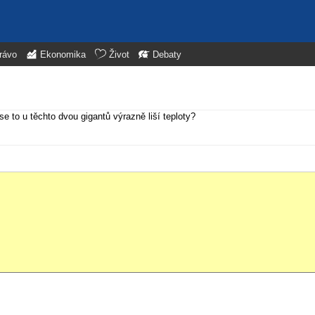
rávo
Ekonomika
Život
Debaty
e to u těchto dvou gigantů výrazně liší teploty?