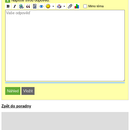
2
Napište svou odpověď:
Mimo téma
Zpět do poradny