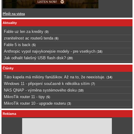
Přejít na videa
Aktuality
Fable uz len za kredity
(
0
)
zranitelnost ac routerů tenda
(
6
)
Fable 5 is back
(
5
)
Anthropic vypol najvykonejsie modely - pre vsetkych
(
16
)
Jak odhalit falešný USB flash disk?
(
20
)
Články
Táto kapela má milióny fanúšikov. Až na to, že neexistuje.
(
14
)
Windows 11 - připojení současně k několika sítím
(
7
)
NAS QNAP - výměna systémového disku
(
10
)
MikroTik router 11 - tipy
(
5
)
MikroTik router 10 - upgrade routeru
(
3
)
Reklama