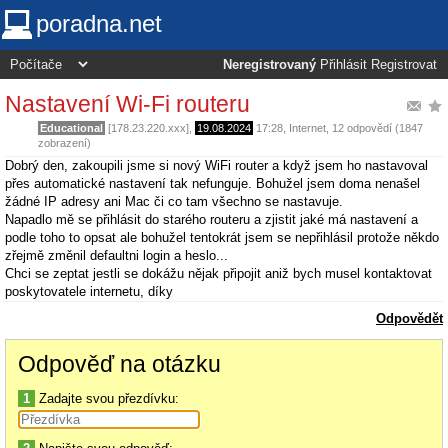
poradna.net
Neregistrovaný
Přihlásit
Registrovat
Nastavení Wi-Fi routeru
Educational
[178.23.220.xxx],
19.08.2024
17:28
,
Internet
, 12 odpovědí (1847
zobrazení)
Dobrý den, zakoupili jsme si nový WiFi router a když jsem ho nastavoval
přes automatické nastavení tak nefunguje. Bohužel jsem doma nenašel
žádné IP adresy ani Mac či co tam všechno se nastavuje.
Napadlo mě se přihlásit do starého routeru a zjistit jaké má nastavení a
podle toho to opsat ale bohužel tentokrát jsem se nepřihlásil protože někdo
zřejmě změnil defaultni login a heslo...
Chci se zeptat jestli se dokážu nějak připojit aniž bych musel kontaktovat
poskytovatele internetu, díky
Odpovědět
Odpověď na otázku
1
Zadajte svou přezdívku: