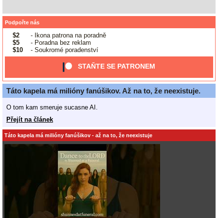
Podpořte nás
$2
- Ikona patrona na poradně
$5
- Poradna bez reklam
$10
- Soukromé poradenství
STAŇTE SE PATRONEM
Táto kapela má milióny fanúšikov. Až na to, že neexistuje.
O tom kam smeruje sucasne AI.
Přejít na článek
Táto kapela má milióny fanúšikov - až na to, že neexistuje