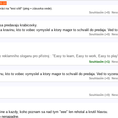
20:10
áci na "test sítě" (ping = zásuvka vede).
Souhlasím (+0)
Neso
sa predavaju krabicovky.
a kravinu, kto to vobec vymyslel a ktory magor to schvalil do predaja. Ved to
Souhlasím (+0)
Neso
 reklamního sloganu pro přístroj : "Easy to learn, Easy to work, Easy to play
Souhlasím (+1)
Neso
inu, kto to vobec vymyslel a ktory magor to schvalil do predaja. Ved to vyzera
Souhlasím (+0)
Neso
Souhlasím (+0)
Neso
ine a kazdy, koho poznam sa nad tym "eee" len rehotal a krutil hlavou.
ho nenapadne.