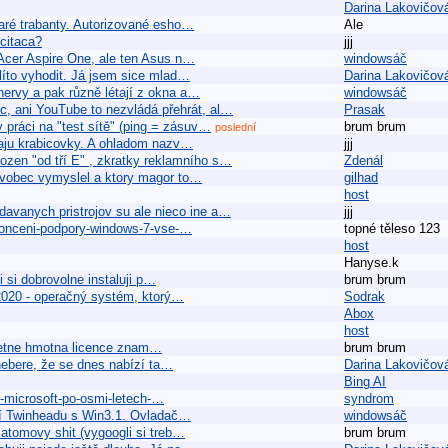
Darina Lakovičov
taré trabanty. Autorizované esho…
Ale
citaca?
jjj
 Acer Aspire One, ale ten Asus n…
windowsáč
 líto vyhodit. Já jsem sice mlad…
Darina Lakovičov
 nervy a pak různě létají z okna a…
windowsáč
, ani YouTube to nezvládá přehrát, al…
Prasak
 práci na "test sítě" (ping = zásuv…
brum brum
poslední
avaju krabicovky. A ohladom nazv…
jjj
zen "od tří E" , zkratky reklamního s…
Zdenál
to vobec vymyslel a ktory magor to…
gilhad
host
davanych pristrojov su ale nieco ine a…
jjj
konceni-podpory-windows-7-vse-…
topné těleso 123
host
Hanyse.k
 si dobrovolne instaluji p…
brum brum
2020 - operačný systém, ktorý…
Sodrak
Abox
host
nkretne hmotna licence znam…
brum brum
 nebere, že se dnes nabízí ta…
Darina Lakovičov
Bing AI
i-microsoft-po-osmi-letech-…
syndrom
vní Twinheadu s Win3.1. Ovladač…
windowsáč
 atomovy shit (vygoogli si treb…
brum brum