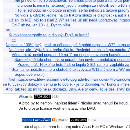
Ale já nechci nic zprovozňovat. Ten Asus prostě jede a na to co pot
druhotna licence (s fakturou) jsou ti prodejci za nekolik set, w10 
To je jednoduché - protože si myslí, že ho někdo za takové prachy
No vidíš a když to jediné, na co ti Atom slouží je diagnostika aut a s
Už ani to NIE! M$ to zaťal! Z W7 sa tiež už nič nedá upgradovať. https
Od 7 už ne, jen 10 - 11 Dyť to píšu
ne.
Kurnikšopahergotfix to je dlouhý:-D piš to kratší
ee
Nejsem si 100% jistý, jestli to náhodou ještě pořád nejde i z W7?: https
No flame, ale.. Výtažek z tvého článku Poslední technická poznámka. 
Včera mi už nešiel upgrade 10 na 11 na nepodporovanom hadvéri ani 
Samozřejmě kdo chce, tak si poradí. Jen nevím a nedokážu posoudit
Pradvu máš. Niekoľko tisíc ľudí si kúpilo SSD, ramku, zaplatilo z
Bez flame, nedalo mi to a skutečně aktivovace W11 s číslem z W7 nep
Super, ověřeno ;-):i:
Nie! https://www.lifewire.com/how-to-upgrade-from-windows-7-to-window
se tu vyskytly dotazy k cemu je to dobre: - je to doprodej. w7 konci s inte
Ano, tak teď už mi to nějak dochází. Díky. Ale ty ceny. To je děs. I W
Wikan
,
27.08.2024
14:54
A proč by to nemohli nabízet lidem? Nikoho snad nenutí ke koupi.
Je to prostě licence včetně instalačního DVD.
Darina Lakovičová
@
Wikan
,
27.08.2024
15:14
Toto chápu ale mám tu starej notes Asus Eee PC s Windows 7 