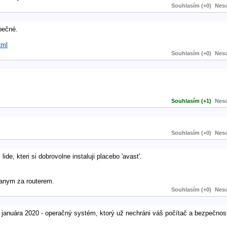
Souhlasím (+0)
Neso
pečné.
tml
Souhlasím (+0)
Neso
Souhlasím (+1)
Neso
Souhlasím (+0)
Neso
de, kteri si dobrovolne instaluji placebo 'avast'.
vanym za routerem.
Souhlasím (+0)
Neso
januára 2020 - operačný systém, ktorý už nechráni váš počítač a bezpečnost