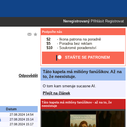
Neregistrovaný
Přihlásit
Registrovat
Podpořte nás
$2
- Ikona patrona na poradně
$5
- Poradna bez reklam
$10
- Soukromé poradenství
STAŇTE SE PATRONEM
Táto kapela má milióny fanúšikov. Až na
Odpovědět
to, že neexistuje.
O tom kam smeruje sucasne AI.
Přejít na článek
Táto kapela má milióny fanúšikov - až na to, že
neexistuje
Datum
27.08.2024 14:54
á
27.08.2024 15:14
27.08.2024 15:17