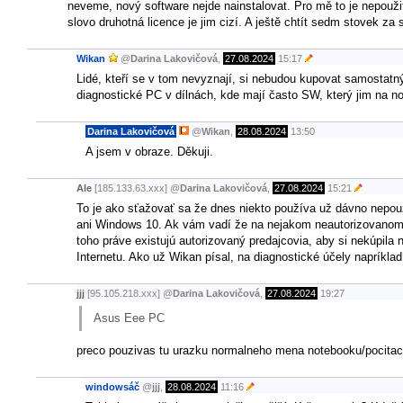
neveme, nový software nejde nainstalovat. Pro mě to je nepoužit
slovo druhotná licence je jim cizí. A ještě chtít sedm stovek za
Wikan
@
Darina Lakovičová
,
27.08.2024
15:17
Lidé, kteří se v tom nevyznají, si nebudou kupovat samostat
diagnostické PC v dílnách, kde mají často SW, který jim na 
Darina Lakovičová
@
Wikan
,
28.08.2024
13:50
A jsem v obraze. Děkuji.
Ale
[185.133.63.xxx]
@
Darina Lakovičová
,
27.08.2024
15:21
To je ako sťažovať sa že dnes niekto používa už dávno nepou
ani Windows 10. Ak vám vadí že na nejakom neautorizovanom es
toho práve existujú autorizovaný predajcovia, aby si nekúpila
Internetu. Ako už Wikan písal, na diagnostické účely napríklad
jjj
[95.105.218.xxx]
@
Darina Lakovičová
,
27.08.2024
19:27
Asus Eee PC
preco pouzivas tu urazku normalneho mena notebooku/pocita
windowsáč
@
jjj
,
28.08.2024
11:16