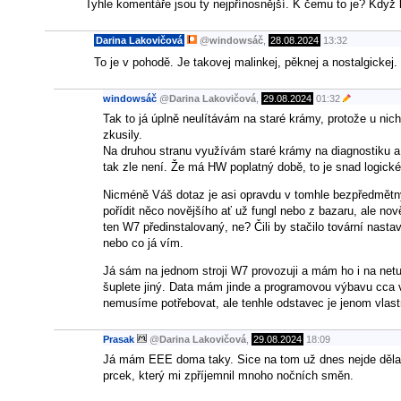
Tyhle komentáře jsou ty nejpřínosnější. K čemu to je? Když 
Darina Lakovičová
@
windowsáč
,
28.08.2024
13:32
To je v pohodě. Je takovej malinkej, pěknej a nostalgickej.
windowsáč
@
Darina Lakovičová
,
29.08.2024
01:32
Tak to já úplně neulítávám na staré krámy, protože u nich 
zkusily.
Na druhou stranu využívám staré krámy na diagnostiku a 
tak zle není. Že má HW poplatný době, to je snad logick
Nicméně Váš dotaz je asi opravdu v tomhle bezpředmětný
pořídit něco novějšího ať už fungl nebo z bazaru, ale nov
ten W7 předinstalovaný, ne? Čili by stačilo tovární nasta
nebo co já vím.
Já sám na jednom stroji W7 provozuji a mám ho i na netu,
šuplete jiný. Data mám jinde a programovou výbavu cca v
nemusíme potřebovat, ale tenhle odstavec je jenom vlast
Prasak
@
Darina Lakovičová
,
29.08.2024
18:09
Já mám EEE doma taky. Sice na tom už dnes nejde dělat té
prcek, který mi zpříjemnil mnoho nočních směn.