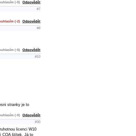
uhlasím (-0)
Odpovědět
#7
uhlasím (-2)
Odpovědět
#8
uhlasím (-0)
Odpovědět
#10
sni stranky je to
uhlasím (-0)
Odpovědět
#30
Druhotnou licenci W10
ý COA štítek. Já to