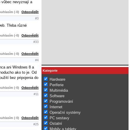
o vůbec nevyznají a
uhlasím (-0)
Odpovědět
#3
web. Třeba různé
uhlasím (-0)
Odpovědět
#33
uhlasím (-0)
Odpovědět
#4
onca ani Windows 8 a
Kategorie
noducho ako to je. Od
užití bez pripojenia do
Hardware
Periferie
uhlasím (-0)
Odpovědět
Multimédia
#11
Software
Programování
Internet
Operační systémy
PC sestavy
uhlasím (-0)
Odpovědět
Ostatní
#25
Mobily a tablety