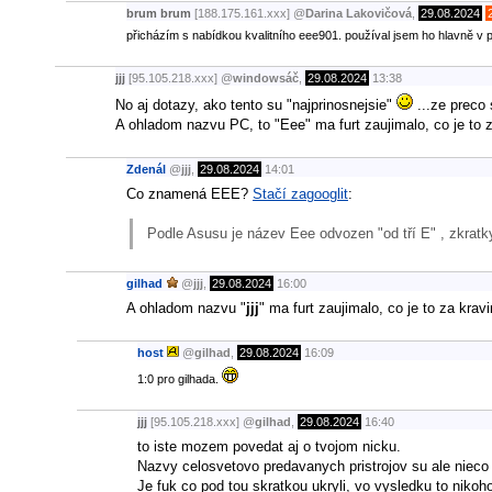
brum brum
[188.175.161.xxx]
@
Darina Lakovičová
,
29.08.2024
přicházím s nabídkou kvalitního eee901. používal jsem ho hlavně v pr
jjj
[95.105.218.xxx]
@
windowsáč
,
29.08.2024
13:38
No aj dotazy, ako tento su "najprinosnejsie"
...ze preco 
A ohladom nazvu PC, to "Eee" ma furt zaujimalo, co je to z
Zdenál
@
jjj
,
29.08.2024
14:01
Co znamená EEE?
Stačí zagooglit
:
Podle Asusu je název Eee odvozen "od tří E" , zkratky
gilhad
@
jjj
,
29.08.2024
16:00
A ohladom nazvu "
jjj
" ma furt zaujimalo, co je to za krav
host
@
gilhad
,
29.08.2024
16:09
1:0 pro gilhada.
jjj
[95.105.218.xxx]
@
gilhad
,
29.08.2024
16:40
to iste mozem povedat aj o tvojom nicku.
Nazvy celosvetovo predavanych pristrojov su ale nieco 
Je fuk co pod tou skratkou ukryli, vo vysledku to niko