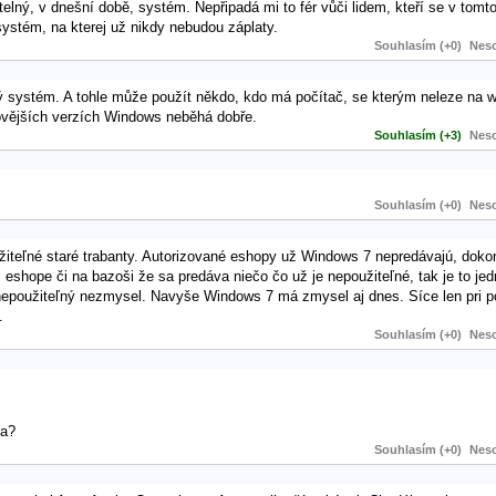
elný, v dnešní době, systém. Nepřipadá mi to fér vůči lidem, kteří se v tomt
 systém, na kterej už nikdy nebudou záplaty.
Souhlasím (+0)
Neso
ný systém. A tohle může použít někdo, kdo má počítač, se kterým neleze na 
novějších verzích Windows neběhá dobře.
Souhlasím (+3)
Neso
Souhlasím (+0)
Neso
žiteľné staré trabanty. Autorizované eshopy už Windows 7 nepredávajú, dok
hope či na bazoši že sa predáva niečo čo už je nepoužiteľné, tak je to jed
 nepoužiteľný nezmysel. Navyše Windows 7 má zmysel aj dnes. Síce len pri po
.
Souhlasím (+0)
Neso
ca?
Souhlasím (+0)
Neso