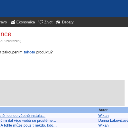
rávo
Ekonomika
Život
Debaty
nce.
6213 zobrazení)
kám zakoupením
tohoto
produktu?
Autor
stě licence včetně instala…
Wikan
 čím dál více webů se prostě ne…
Darina Lakovičov
. A tohle může použít někdo, kdo…
Wikan