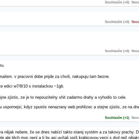
Souhlasím (+0)
Neso
Souhlasím (+0)
Neso
Souhlasím (+0)
Neso
ru.
 mailem. v pracovni dobe prijde za chvili, nakupuju tam bezne.
te edici w7/8/10 s instalackou ~1gb.
ejne zjistis, ze je to nepouzitelny shit zadarmo drahy a vyhodis to cele.
u uspornejsi, kdyz spustis nenazrany web.prohlizec a stejne zjistis, ze na dne
Souhlasím (+1)
Neso
va nějak nebere, že se dnes nabízí takto starej systém a za takovy prachy. 
 ale těch moc není a ti by asi uvítali spíš krabicovou verzi s dvd než nějak