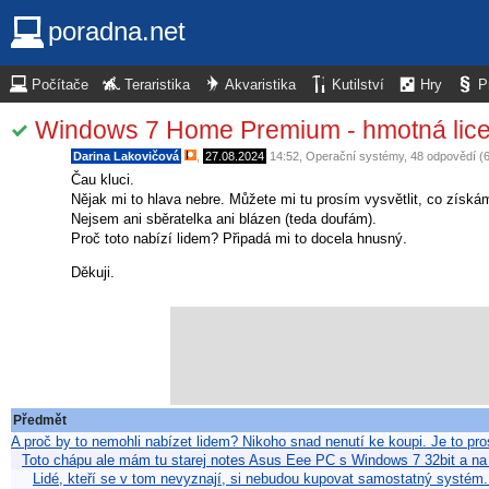
poradna.net
Počítače
Teraristika
Akvaristika
Kutilství
Hry
P
Windows 7 Home Premium - hmotná lice
Darina Lakovičová
,
27.08.2024
14:52
,
Operační systémy
, 48 odpovědí (
Čau kluci.
Nějak mi to hlava nebre. Můžete mi tu prosím vysvětlit, co zís
Nejsem ani sběratelka ani blázen (teda doufám).
Proč toto nabízí lidem? Připadá mi to docela hnusný.
Děkuji.
Předmět
A proč by to nemohli nabízet lidem? Nikoho snad nenutí ke koupi. Je to pro
Toto chápu ale mám tu starej notes Asus Eee PC s Windows 7 32bit a na
Lidé, kteří se v tom nevyznají, si nebudou kupovat samostatný systém