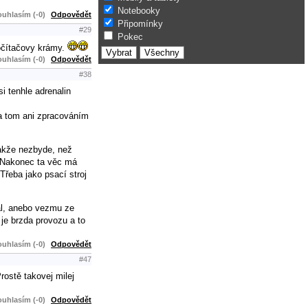
Notebooky
uhlasím (-0)
Odpovědět
Připomínky
#29
Pokec
počítačovy krámy.
uhlasím (-0)
Odpovědět
#38
i tenhle adrenalin
na tom ani zpracováním
takže nezbyde, než
o. Nakonec ta věc má
Třeba jako psací stroj
dál, anebo vezmu ze
je brzda provozu a to
uhlasím (-0)
Odpovědět
#47
rostě takovej milej
uhlasím (-0)
Odpovědět