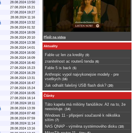
á
28.08.2024 13:50
27.08.2024 15:21
27.08.2024 19:27
28.08.2024 11:16
á
28.08.2024 13:32
29.08.2024 01:32
29.08.2024 18:09
Přejít na videa
29.08.2024 20:10
29.08.2024 13:38
Aktuality
29.08.2024 14:01
29.08.2024 16:00
Fable uz len za kredity
(
0
)
29.08.2024 16:09
zranitelnost ac routerů tenda
(
6
)
29.08.2024 16:40
Fable 5 is back
27.08.2024 15:23
(
5
)
27.08.2024 16:29
Anthropic vypol najvykonejsie modely - pre
28.08.2024 13:31
vsetkych
(
16
)
29.08.2024 16:47
Jak odhalit falešný USB flash disk?
(
20
)
27.08.2024 15:24
27.08.2024 16:05
Články
27.08.2024 16:14
27.08.2024 18:11
Táto kapela má milióny fanúšikov. Až na to, že
á
28.08.2024 13:39
neexistuje.
(
14
)
28.08.2024 07:48
Windows 11 - připojení současně k několika
28.08.2024 07:59
sítím
(
7
)
28.08.2024 11:14
NAS QNAP - výměna systémového disku
(
10
)
28.08.2024 13:16
MikroTik router 11 - tipy
(
5
)