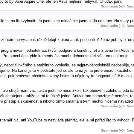
by to byl Acer Aspire One, ale ten Asus nejhorší nebýval. Chudák pani.
Souhlasím (+0)
Neso
 Je mi ho líto vyhodit. Já jsem sice mladá ale jsem ulítlá na stary. Na stary 
Souhlasím (+0)
Neso
ztrácím nervy a pak různě létají z okna a tak podobně. A že už jich bylo, co s
programování jednotek aut (kvůli podpoře a konektivitě) a zrovna ten Asus 
é. Proto nechápu tyhle komenty ála machr dehonestující vše, co není moje.
, neboť funkčního a stabilního výsledku se nejpravděpodobněji nedospěje, 
ějšího. Na kancl je to v podstatě jedno, ale to už je na preferencích každéh
vení, pak pročesat předinstalovaný balast a nějak by to fungovat ještě mohlo. 
 ale strojů mám víc, takže jestli ho něco zkolí, tak obnovím zálohu a jedu 
šude stejnou, takže je mi to úplně jedno. Antivir tam samozřejmě nemám, to 
ní přístup a zkušenost a nikoho tímto smaritánstvím nechci ničemu navádět!
Souhlasím (+0)
Neso
měř nic, ani YouTube to nezvládá přehrát, ale je mi pořád líto to vyhodit. P
Souhlasím (+0)
Neso