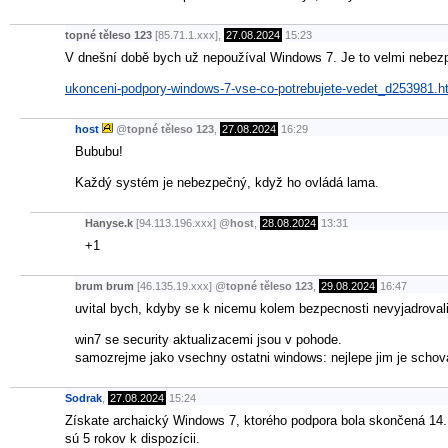
topné těleso 123
[85.71.1.xxx],
27.08.2024
15:23
V dnešní době bych už nepoužíval Windows 7. Je to velmi nebez
ukonceni-podpory-windows-7-vse-co-potrebujete-vedet_d253981.h
host
@
topné těleso 123
,
27.08.2024
16:29
Bububu!
Každý systém je nebezpečný, když ho ovládá lama.
Hanyse.k
[94.113.196.xxx]
@
host
,
28.08.2024
13:31
+1
brum brum
[46.135.19.xxx]
@
topné těleso 123
,
29.08.2024
16:47
uvital bych, kdyby se k nicemu kolem bezpecnosti nevyjadrovali li
win7 se security aktualizacemi jsou v pohode.
samozrejme jako vsechny ostatni windows: nejlepe jim je scho
Sodrak
,
27.08.2024
15:24
Získate archaický Windows 7, ktorého podpora bola skončená 14. 
sú 5 rokov k dispozícii.