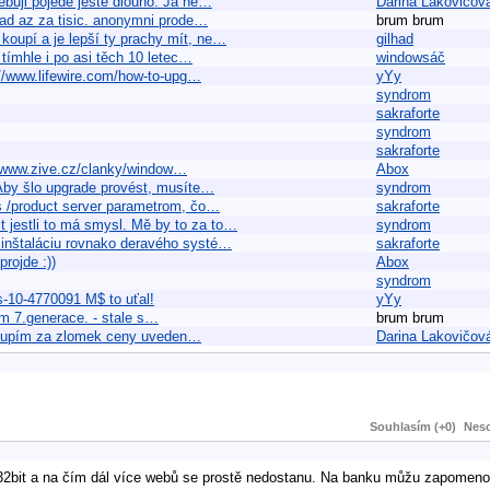
řebuji pojede ještě dlouho. Já ne…
Darina Lakovičov
snad az za tisic. anonymni prode…
brum brum
 koupí a je lepší ty prachy mít, ne…
gilhad
 tímhle i po asi těch 10 letec…
windowsáč
://www.lifewire.com/how-to-upg…
yYy
syndrom
sakraforte
syndrom
sakraforte
://www.zive.cz/clanky/window…
Abox
Aby šlo upgrade provést, musíte…
syndrom
s /product server parametrom, čo…
sakraforte
 jestli to má smysl. Mě by to za to…
syndrom
a inštaláciu rovnako deravého systé…
sakraforte
rojde :))
Abox
syndrom
s-10-4770091 M$ to uťal!
yYy
lem 7.generace. - stale s…
brum brum
7 koupím za zlomek ceny uveden…
Darina Lakovičov
Souhlasím (+0)
Neso
32bit a na čím dál více webů se prostě nedostanu. Na banku můžu zapomeno