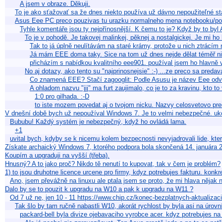
A jsem v obraze. Děkuji.
To je ako sťažovať sa že dnes niekto používa už dávno nepoužiteľné s
Asus Eee PC preco pouzivas tu urazku normalneho mena notebooku/po
Tyhle komentáře jsou ty nejpřínosnější. K čemu to je? Když by to byl
To je v pohodě. Je takovej malinkej, pěknej a nostalgickej. Je mi ho
Tak to já úplně neulítávám na staré krámy, protože u nich ztrácím
Já mám EEE doma taky. Sice na tom už dnes nejde dělat téměř nic
přicházím s nabídkou kvalitního eee901. používal jsem ho hlavně v
No aj dotazy, ako tento su "najprinosnejsie" :-) ...ze preco sa pred
Co znamená EEE? Stačí zagooglit: Podle Asusu je název Eee odvo
A ohladom nazvu "jjj" ma furt zaujimalo, co je to za kravinu, kto 
1:0 pro gilhada. :-D
to iste mozem povedat aj o tvojom nicku. Nazvy celosvetovo pre
V dnešní době bych už nepoužíval Windows 7. Je to velmi nebezpečné. u
Bububu! Každý systém je nebezpečný, když ho ovládá lama.
+1
uvital bych, kdyby se k nicemu kolem bezpecnosti nevyjadrovali lide, kteri
Získate archaický Windows 7, ktorého podpora bola skončená 14. januára 
Koupím a upgraduji na vyšší (třeba).
Hnusný? A to jako proč? Nikdo tě nenutí to kupovat, tak v čem je problém?
1) to jsou druhotne licence urcene pro firmy, kdyz potrebujes fakturu. ko
Ano, jsem převážně na linuxu ale ptala jsem se proto, že mi hlava nějak
Dalo by se to pouzit k upgradu na W10 a pak k upgradu na W11 ?
Od 7 už ne, jen 10 - 11 https://www.chip.cz/konec-bezplatnych-aktualizac
Tak šlo by tam ručně nabastli W10, akorát rychlost by byla asi na úro
packard-bell byla divize ojebavaciho vyrobce acer. kdyz potrebujes na