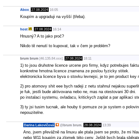
Abox
,
27.08.2024
16:05
Koupím a upgraduji na vyšší (třeba).
host
,
27.08.2024
16:14
Hnusný? A to jako proč?
Nikdo tě nenutí to kupovat, tak v čem je problém?
brum brum
[46.135.84.xxx],
27.08.2024
18:11
1) to jsou druhotne licence urcene pro firmy, kdyz potrebujes faktu
konkretne hmotna licence znamena ze poslou fyzicky stitek.
elektronicka licence byva o stovku levnejsi, je to jen product key
2) pro atomovy shit eee bych radeji z netu stahnul nejakou superli
je fuk, jestli bude aktivovana nebo ne, mas na otestovani 30 dni.
po instalaci systemu, ovladacu, kritickych zaplat a par aplikaci st
3) ty jsi tusim tucnak, ale houby ti pomuze ze je system o polovin
nepouzitelne.
Darina Lakovičová
@
brum brum
,
28.08.2024
13:39
Ano, jsem převážně na linuxu ale ptala jsem se proto, že mi hla
nebo W11 koupím za zlomek této ceny. Ještě bych brala sběratele