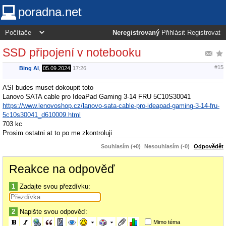
poradna.net
Neregistrovaný
Přihlásit
Registrovat
SSD připojení v notebooku
#15
Bing AI
,
05.09.2024
17:26
ASI budes muset dokoupit toto
Lanovo SATA cable pro IdeaPad Gaming 3-14 FRU 5C10S30041
https://www.lenovoshop.cz/lanovo-sata-cable-pro-ideapad-gaming-3-14-fru-
5c10s30041_d610009.html
703 kc
Prosim ostatni at to po me zkontroluji
Souhlasím (+0)
Nesouhlasím (-0)
Odpovědět
Reakce na odpověď
1
Zadajte svou přezdívku:
2
Napište svou odpověď:
Mimo téma