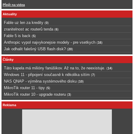
Přejít na videa
Aktuality
Fable uz len za kredity
(
0
)
zranitelnost ac routerů tenda
(
6
)
Fable 5 is back
(
5
)
Anthropic vypol najvykonejsie modely - pre vsetkych
(
16
)
Jak odhalit falešný USB flash disk?
(
20
)
Články
Táto kapela má milióny fanúšikov. Až na to, že neexistuje.
(
14
)
Windows 11 - připojení současně k několika sítím
(
7
)
NAS QNAP - výměna systémového disku
(
10
)
MikroTik router 11 - tipy
(
5
)
MikroTik router 10 - upgrade routeru
(
3
)
Reklama