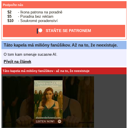
Podpořte nás
$2
- Ikona patrona na poradně
$5
- Poradna bez reklam
$10
- Soukromé poradenství
STAŇTE SE PATRONEM
Táto kapela má milióny fanúšikov. Až na to, že neexistuje.
O tom kam smeruje sucasne AI.
Přejít na článek
Táto kapela má milióny fanúšikov - až na to, že neexistuje