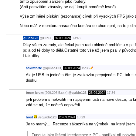
tímto způsobem zařízení jako routery.
(Anti parazitům zásuvky se dají koupit poměrně levně)
Výše zmíněné pískání (rezonance) cívek při vysokých FPS jako 
Nebo máš v monitoru nasraného komára co chce spat, na to jedi
quido123
@
HPET
,
26.09.2024
13:43
Díky všem za rady, ale čekal jsem radu ohledně problému v pc.P
pc a od té doby to dělá.Ostatně toto vše už jsem psal v původn
I tak díky.
sakraforte
@
quido123
,
26.09.2024
15:36
Ak je USB to jediné s čím je zvukovka prepojená s PC, tak ti d
dosku.
brum brum
[209.206.5.xxx]
@
quido123
,
26.09.2024
17:34
je-li problém s nekvalitním napájením usb na nové desce, ta k
zdá se mi, že nečteš odpovědi.
host
@
quido123
,
26.09.2024
18:29
Je to marný.... Recenze zákazníka na výrobek, na který jsem
Funguje jako řešení interference z PC - napříkal při pohy