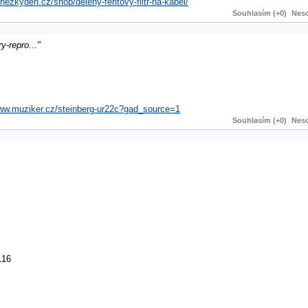
hezkyden.cz/shop/deleny-feritovy-filtr-na-kabel/
Souhlasím (+0)
Neso
y-repro..."
www.muziker.cz/steinberg-ur22c?gad_source=1
Souhlasím (+0)
Neso
L16