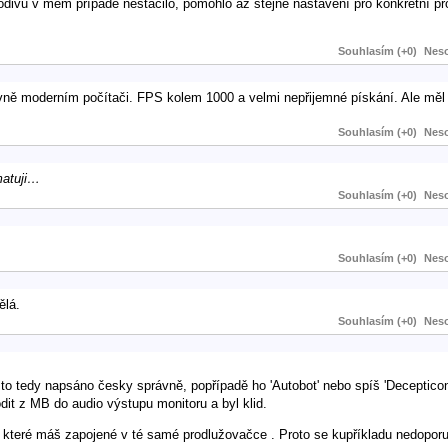
odivu v mém případě nestačilo, pomohlo až stejné nastavení pro konkrétní pr
Souhlasím (+0)
Neso
ativně moderním počítači. FPS kolem 1000 a velmi nepřijemné pískání. Ale měl
Souhlasím (+0)
Neso
matuji…
Souhlasím (+0)
Neso
Souhlasím (+0)
Neso
ělá.
Souhlasím (+0)
Neso
je to tedy napsáno česky správně, popřípadě ho 'Autobot' nebo spíš 'Deceptic
dit z MB do audio výstupu monitoru a byl klid.
 které máš zapojené v té samé prodlužovačce . Proto se kupříkladu nedopor