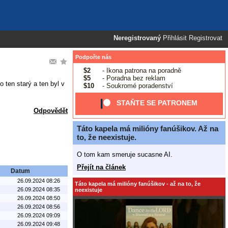
Neregistrovaný
Přihlásit
Registrovat
Podpořte nás
$2
- Ikona patrona na poradně
$5
- Poradna bez reklam
 ten starý a ten byl v
$10
- Soukromé poradenství
STAŇTE SE PATRONEM
Odpovědět
Táto kapela má milióny fanúšikov. Až na
to, že neexistuje.
O tom kam smeruje sucasne AI.
Přejít na článek
Datum
26.09.2024 08:26
Táto kapela má milióny fanúšikov - až na to, že
26.09.2024 08:35
neexistuje
26.09.2024 08:50
26.09.2024 08:56
26.09.2024 09:09
26.09.2024 09:48