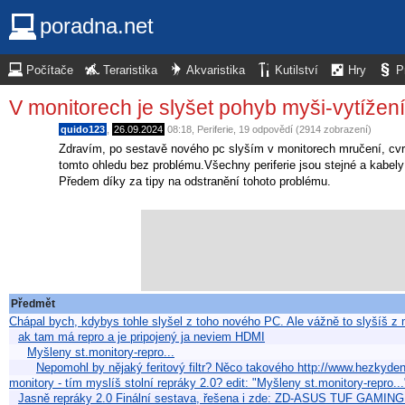
poradna.net
Počítače
Teraristika
Akvaristika
Kutilství
Hry
P
V monitorech je slyšet pohyb myši-vytížení
quido123
,
26.09.2024
08:18
,
Periferie
, 19 odpovědí (2914 zobrazení)
Zdravím, po sestavě nového pc slyším v monitorech mručení, cvrlik
tomto ohledu bez problému.Všechny periferie jsou stejné a kab
Předem díky za tipy na odstranění tohoto problému.
Předmět
Chápal bych, kdybys tohle slyšel z toho nového PC. Ale vážně to slyšíš z 
ak tam má repro a je pripojený ja neviem HDMI
Myšleny st.monitory-repro...
Nepomohl by nějaký feritový filtr? Něco takového http://www.hezkyden.
monitory - tím myslíš stolní repráky 2.0? edit: "Myšleny st.monitory-repro.
Jasně repráky 2.0 Finální sestava, řešena i zde: ZD-ASUS TUF GA