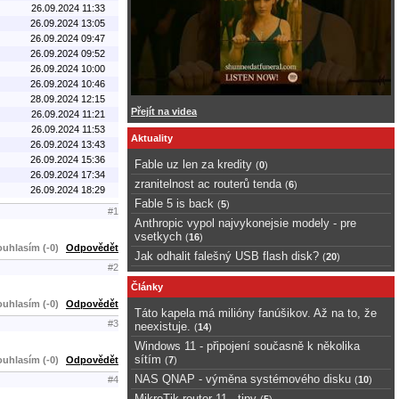
26.09.2024 11:33
26.09.2024 13:05
26.09.2024 09:47
26.09.2024 09:52
26.09.2024 10:00
26.09.2024 10:46
28.09.2024 12:15
Přejít na videa
26.09.2024 11:21
26.09.2024 11:53
Aktuality
26.09.2024 13:43
26.09.2024 15:36
Fable uz len za kredity
(
0
)
26.09.2024 17:34
zranitelnost ac routerů tenda
(
6
)
26.09.2024 18:29
Fable 5 is back
(
5
)
#1
Anthropic vypol najvykonejsie modely - pre
vsetkych
(
16
)
uhlasím (-0)
Odpovědět
Jak odhalit falešný USB flash disk?
(
20
)
#2
Články
uhlasím (-0)
Odpovědět
Táto kapela má milióny fanúšikov. Až na to, že
#3
neexistuje.
(
14
)
Windows 11 - připojení současně k několika
sítím
uhlasím (-0)
Odpovědět
(
7
)
NAS QNAP - výměna systémového disku
(
10
)
#4
MikroTik router 11 - tipy
(
5
)