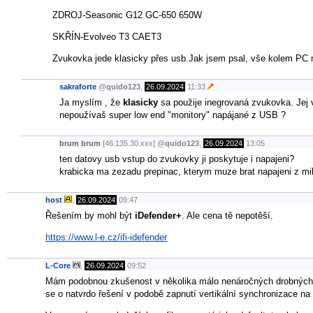
ZDROJ-Seasonic G12 GC-650 650W
SKŘÍN-Evolveo T3 CAET3
Zvukovka jede klasicky přes usb.Jak jsem psal, vše kolem PC m
sakraforte
@
quido123
,
26.09.2024
11:33
Ja myslím , že
klasicky
sa použije inegrovaná zvukovka. Jej v
nepoužívaš super low end "monitory" napájané z USB ?
brum brum
[46.135.30.xxx]
@
quido123
,
26.09.2024
13:05
ten datovy usb vstup do zvukovky ji poskytuje i napajeni?
krabicka ma zezadu prepinac, kterym muze brat napajeni z mik
host
,
26.09.2024
09:47
Řešením by mohl být
iDefender+
. Ale cena tě nepotěší.
https://www.l-e.cz/ifi-idefender
L-Core
,
26.09.2024
09:52
Mám podobnou zkušenost v několika málo nenáročných drobných hrá
se o natvrdo řešení v podobě zapnutí vertikální synchronizace na