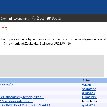
rávo
Ekonomika
Život
Debaty
 pc
ání, pískání při pohybu myši či při zatížení cpu.PC je na stejném místě jako
ely mám symetrické.Zvukovka Steinberg UR22.Win10.
Autor
monitorů?
Wikan
sakraforte
quido123
cz/shop/deleny-feritovy-filtr-n…
Lukas1982
.." (vliv klasického mon…
brum brum
MING B550-PLUS - AMD B550 CPU-AMD…
quido123