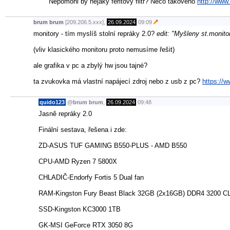
Nepomohl by nějaký feritový filtr? Něco takového
http://www.
brum brum
[209.206.5.xxx],
26.09.2024
09:09
monitory - tím myslíš stolní repráky 2.0?
edit: "Myšleny st.monitor
(vliv klasického monitoru proto nemusíme řešit)
ale grafika v pc a zbylý hw jsou tajné?
ta zvukovka má vlastní napájecí zdroj nebo z usb z pc?
https://
quido123
@
brum brum
,
26.09.2024
09:48
Jasně repráky 2.0
Finální sestava, řešena i zde:
ZD-ASUS TUF GAMING B550-PLUS - AMD B550
CPU-AMD Ryzen 7 5800X
CHLADIČ-Endorfy Fortis 5 Dual fan
RAM-Kingston Fury Beast Black 32GB (2x16GB) DDR4 3200 C
SSD-Kingston KC3000 1TB
GK-MSI GeForce RTX 3050 8G