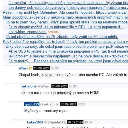
Ja myslím , že klasicky sa použije inegrovaná zvukovka. Jej výstup tie
ten datovy usb vstup do zvukovky ji poskytuje i napajeni? krabicka m
Řešením by mohl být iDefender+. Ale cena tě nepotěší. https://www.l-e.cz/if
Mám podobnou zkušenost v několika málo nenáročných drobných hrách, při
Jo na to jsem taky narazil, když jsem spustil starší hru na relativně mo
Je to vlastně možné, že to nakonec šlo z GPU, už si to nepamatuji…
coil whine. znama vec.
poslední
Já ted přepínal ze 60hz na 75, zkusím tedy vrátit na 60 co to udělá.
Když odpojíš ty repráčky furt to bzučí ? Tady ten problém s parazity jsem 
Díky všem za rady, ale čekal jsem radu ohledně problému v pc.Protože v
Ak je USB to jediné s čím je zvukovka prepojená s PC, tak ti dal riešen
je-li problém s nekvalitním napájením usb na nové desce, ta krabička 
Je to marný.... Recenze zákazníka na výrobek, na který jsem dával odk
Wikan
,
26.09.2024
08:26
Chápal bych, kdybys tohle slyšel z toho nového PC. Ale vážně to
sakraforte
@
Wikan
,
26.09.2024
08:35
ak tam má repro a je pripojený ja neviem HDMI
quido123
@
sakraforte
,
26.09.2024
08:50
Myšleny st.monitory-repro...
Lukas1982
@
quido123
,
26.09.2024
08:56