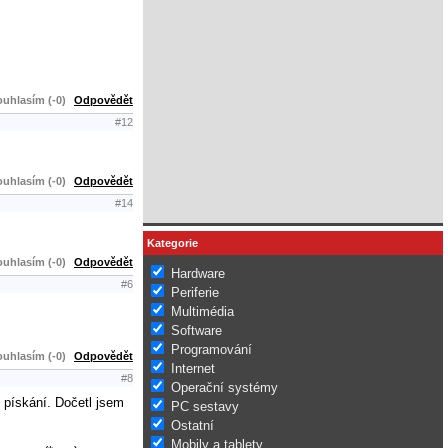
uhlasím (-0)
Odpovědět
#12
uhlasím (-0)
Odpovědět
#14
Kategorie
uhlasím (-0)
Odpovědět
Hardware
#6
Periferie
Multimédia
Software
Programování
uhlasím (-0)
Odpovědět
Internet
#8
Operační systémy
 pískání. Dočetl jsem
PC sestavy
Ostatní
Mobily a tablety