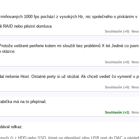
zmiňovaných 1000 fps pochází z vysokých Hz, nic společného s pískáním v 
ně RAID nebo pěstní domluva.
Souhlasím (+0)
Neso
rotože veškeré periferie kolem mi sloužili bez problémů X let.Jediné co jse
o otázce.
Souhlasím (+0)
Neso
al riešenie Host. Ostatné porty si už skúšal. Ak chceš vedieť čo vymeniť v p
Souhlasím (+0)
Neso
rabička má na to přepínač.
Souhlasím (+1)
Neso
 dával odkaz.
bu myši či z HDD nebo SSD, které se přenášejí přes USB port do DAC a násled