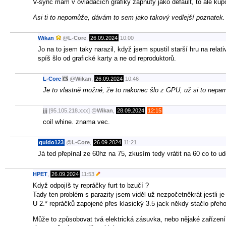
V-sync mám v ovladačích grafiky zapnutý jako default, to ale kup
Asi ti to nepomůže, dávám to sem jako takový vedlejší poznatek.
Wikan
@
L-Core
,
26.09.2024
10:00
Jo na to jsem taky narazil, když jsem spustil starší hru na rel
spíš šlo od grafické karty a ne od reproduktorů.
L-Core
@
Wikan
,
26.09.2024
10:46
Je to vlastně možné, že to nakonec šlo z GPU, už si to nepa
jjj
[95.105.218.xxx]
@
Wikan
,
28.09.2024
12:15
coil whine. znama vec.
quido123
@
L-Core
,
26.09.2024
11:21
Já ted přepínal ze 60hz na 75, zkusím tedy vrátit na 60 co to ud
HPET
,
26.09.2024
11:53
Když odpojíš ty repráčky furt to bzučí ?
Tady ten problém s parazity jsem viděl už nezpočetněkrát jestli 
U 2.* repráčků zapojené přes klasický 3.5 jack někdy stačlo přeho
Může to způsobovat tvá elektrická zásuvka, nebo nějaké zařízení