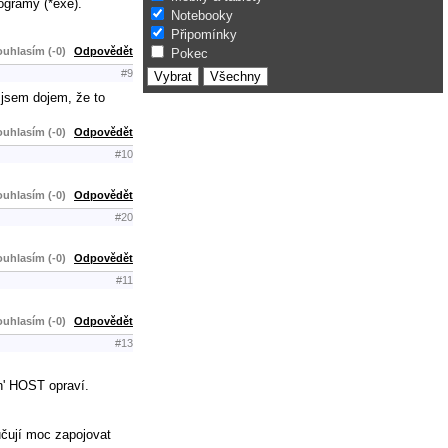
ogramy (*exe).
Notebooky
Připomínky
uhlasím (-0)
Odpovědět
Pokec
#9
 jsem dojem, že to
uhlasím (-0)
Odpovědět
#10
uhlasím (-0)
Odpovědět
#20
uhlasím (-0)
Odpovědět
#11
uhlasím (-0)
Odpovědět
#13
on' HOST opraví.
učují moc zapojovat