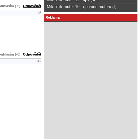
uhlasím (-0)
Odpovědět
MikroTik router 10 - upgrade routeru
(
3
)
#5
Reklama
uhlasím (-0)
Odpovědět
#7