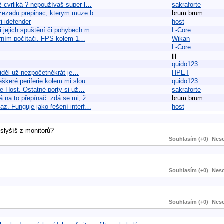
ž cvrliká ? nepoužívaš super l…
sakraforte
a zezadu prepinac, kterym muze b…
brum brum
i-idefender
host
 jejich spuštění či pohybech m…
L-Core
derním počítači. FPS kolem 1…
Wikan
L-Core
jjj
quido123
viděl už nezpočetněkrát je…
HPET
eškeré periferie kolem mi slou…
quido123
ie Host. Ostatné porty si už…
sakraforte
má na to přepínač. zdá se mi, ž…
brum brum
az. Funguje jako řešení interf…
host
 slyšíš z monitorů?
Souhlasím (+0)
Neso
Souhlasím (+0)
Neso
Souhlasím (+0)
Neso