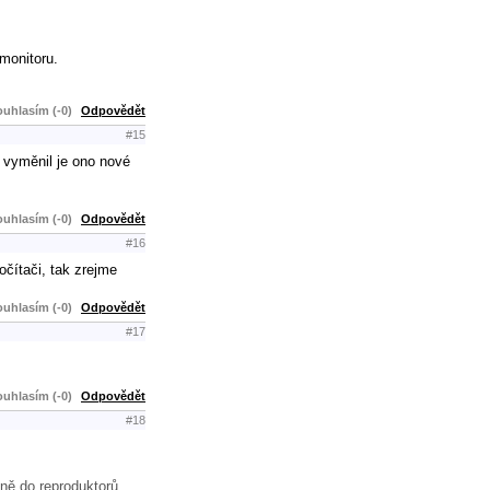
monitoru.
uhlasím (-0)
Odpovědět
#15
m vyměnil je ono nové
uhlasím (-0)
Odpovědět
#16
očítači, tak zrejme
uhlasím (-0)
Odpovědět
#17
uhlasím (-0)
Odpovědět
#18
ně do reproduktorů.