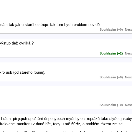
ám tak jak u starého stroje.Tak tam bych problém neviděl.
Souhlasím (+0)
Neso
ýstup tiež cvrliká ?
Souhlasím (+2)
Neso
ro usb (od stareho founu).
Souhlasím (+0)
Neso
Souhlasím (+0)
Neso
ch, při jejich spuštění či pohybech myši bylo z repráků také slyšet jakoby
 frekvenci monitoru v dané hře, tedy u mě 60Hz, a problém rázem zmizel.