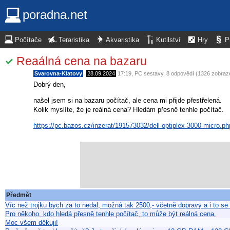
poradna.net
Počítače
Teraristika
Akvaristika
Kutilství
Hry
P
Reaálná cena na bazaru
Svarovna-Klatovy
,
28.09.2024
17:19
,
PC sestavy
, 8 odpovědí (1326 zobraz
Dobrý den,
našel jsem si na bazaru počítač, ale cena mi přijde přestřelená.
Kolik myslíte, že je reálná cena? Hledám přesně tenhle počítač.
https://pc.bazos.cz/inzerat/191573032/dell-optiplex-3000-micro.ph
Předmět
Víc než trojku bych za to nedal, možná tak 2500,- včetně dopravy a i to se
Pro někoho, kdo hledá přesně tenhle počítač, to může být reálná cena.
Moc všem děkuji!