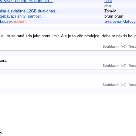
GB SSD - nebrat. Proč mi tvů…
host
dsa
enina a zvláštne 12GB dual-chan…
Tom-M
í ojebávací shity. samozř…
brum brum
 kousek
Svarovna-Klatovy
poslední
 i to se mně zdá jako horní limit. Ale je to věc prodejce, třeba to někdo koup
Souhlasím (+0)
Neso
cena.
Souhlasím (+0)
Neso
Souhlasím (+0)
Neso
?