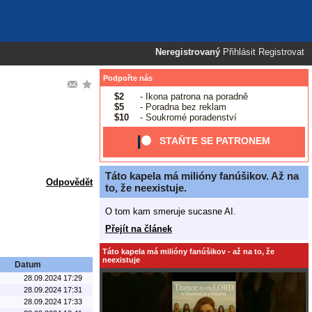
Neregistrovaný
Přihlásit
Registrovat
Podpořte nás
$2
- Ikona patrona na poradně
$5
- Poradna bez reklam
$10
- Soukromé poradenství
STAŇTE SE PATRONEM
Táto kapela má milióny fanúšikov. Až na
Odpovědět
to, že neexistuje.
O tom kam smeruje sucasne AI.
Přejít na článek
Táto kapela má milióny fanúšikov - až na to, že
neexistuje
Datum
28.09.2024 17:29
28.09.2024 17:31
28.09.2024 17:33