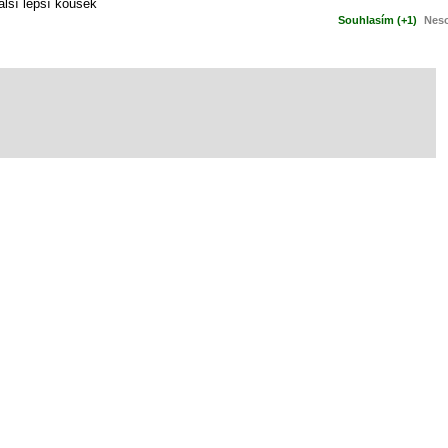
lší lepší kousek
Souhlasím (+1)
Neso