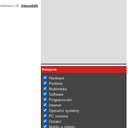
uhlasím (-0)
Odpovědět
Kategorie
Hardware
Periferie
Multimédia
Software
Programování
Internet
Operační systémy
PC sestavy
Ostatní
Mobily a tablety