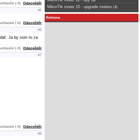
uhlasím (-0)
Odpovědět
MikroTik router 10 - upgrade routeru
(
3
)
#5
Reklama
uhlasím (-0)
Odpovědět
#6
dať. Ja by som to za
uhlasím (-0)
Odpovědět
#7
uhlasím (-0)
Odpovědět
#8