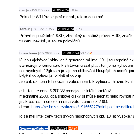
dsa
[45.153.195.xxx],
28.09.2024
18:47
Pokud je W11Pro legální a retail, tak to cenu má.
Tom-M
[185.122.55.xxx],
28.09.2024
21:35
Prťavé nepoužiteľné SSD, zbytočný a taktiež prťavý HDD, značk
tú cenu nekúpil, a ani za polovičnú.
brum brum
[209.206.5.xxx],
28.09.2024
23:17
i3 jsou ojebávací shity. celé generace od intel 10+ jsou tepelně ex
samozřejmě komentáře k shitovému ssd platí, ten je na vyhození 
nesmyslných 12gb ram je fajn na oblbování hloupějších userů, jem
když ti to vyhovuje, klidně si to kup.
ale pak už cena toho krámu vůbec není tak výhodná, hlavně kvůl
edit: tam je cena 6.200 ?? prodejce je totální kretén?
maximálně 2500, oba shitové disky si může nechat nebo rovnou ho
jinak bez os ta směska nemá větší cenu než 2.000
demo:
https://pc.bazos.cz/inzerat/191665227/mini-pocitac-dellin
jo že měl intel ceny těch svých neschopných cpu 10 let vysoké? 
Svarovna-Klatovy
,
28.09.2024
23:24