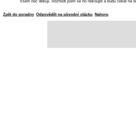
Všem noc děkuji. Rozhodl jsem se ho nekoupit a budu čekat na da
Zpět do poradny
Odpovědět na původní otázku
Nahoru