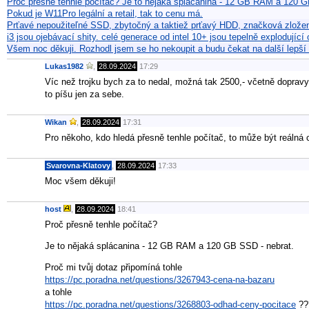
Proč přesně tenhle počítač? Je to nějaká splácanina - 12 GB RAM a 120 
Pokud je W11Pro legální a retail, tak to cenu má.
Prťavé nepoužiteľné SSD, zbytočný a taktiež prťavý HDD, značková zlož
i3 jsou ojebávací shity. celé generace od intel 10+ jsou tepelně explodujíc
Všem noc děkuji. Rozhodl jsem se ho nekoupit a budu čekat na další lepší
Lukas1982
,
28.09.2024
17:29
Víc než trojku bych za to nedal, možná tak 2500,- včetně dopravy a
to píšu jen za sebe.
Wikan
,
28.09.2024
17:31
Pro někoho, kdo hledá přesně tenhle počítač, to může být reálná 
Svarovna-Klatovy
,
28.09.2024
17:33
Moc všem děkuji!
host
,
28.09.2024
18:41
Proč přesně tenhle počítač?
Je to nějaká splácanina - 12 GB RAM a 120 GB SSD - nebrat.
Proč mi tvůj dotaz připomíná tohle
https://pc.poradna.net/questions/3267943-cena-na-bazaru
a tohle
https://pc.poradna.net/questions/3268803-odhad-ceny-pocitace
??