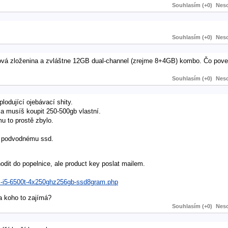
Souhlasím (+0)
Neso
Souhlasím (+0)
Neso
ová zloženina a zvláštne 12GB dual-channel (zrejme 8+4GB) kombo. Čo pove
Souhlasím (+0)
Neso
plodující ojebávací shity.
a musíš koupit 250-500gb vlastní.
u to prostě zbylo.
i podvodnému ssd.
dit do popelnice, ale product key poslat mailem.
tel-i5-6500t-4x250ghz256gb-ssd8gram.php
a koho to zajímá?
Souhlasím (+0)
Neso