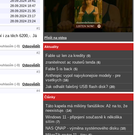
28.09.2024 18:41
28.09.2024 18:47
28.09.2024 21:35
28.09.2024 23:17
28.09.2024 23:24
#1
í i za těch 6200,-. Já
Přejít na videa
uhlasím (-0)
Odpovědět
Aktuality
#2
Fable uz len za kredity
(
0
)
zranitelnost ac routerů tenda
(
6
)
uhlasím (-0)
Odpovědět
Fable 5 is back
(
5
)
#3
Anthropic vypol najvykonejsie modely - pre
vsetkych
(
16
)
uhlasím (-0)
Odpovědět
Jak odhalit falešný USB flash disk?
(
20
)
#4
Články
Táto kapela má milióny fanúšikov. Až na to, že
neexistuje.
(
14
)
Windows 11 - připojení současně k několika
sítím
(
7
)
NAS QNAP - výměna systémového disku
(
10
)
MikroTik router 11 - tipy
(
5
)