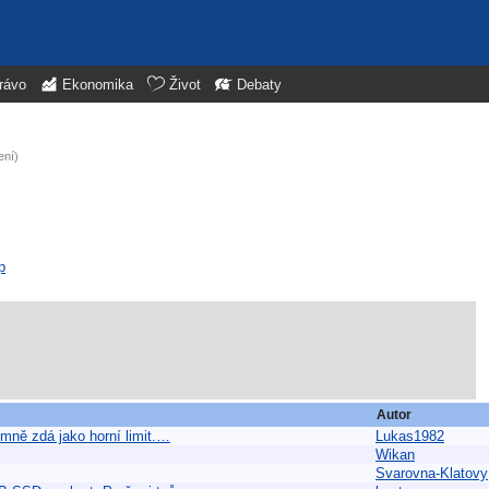
rávo
Ekonomika
Život
Debaty
ení)
p
Autor
 mně zdá jako horní limit.…
Lukas1982
Wikan
Svarovna-Klatovy