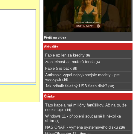
Přejít na videa
Aktuality
Fable uz len za kredity
(
0
)
zranitelnost ac routerů tenda
(
6
)
Fable 5 is back
(
5
)
Anthropic vypol najvykonejsie modely - pre
vsetkych
(
16
)
Jak odhalit falešný USB flash disk?
(
20
)
Články
Táto kapela má milióny fanúšikov. Až na to, že
neexistuje.
(
14
)
Windows 11 - připojení současně k několika
sítím
(
7
)
NAS QNAP - výměna systémového disku
(
10
)
MikroTik router 11 - tipy
(
5
)