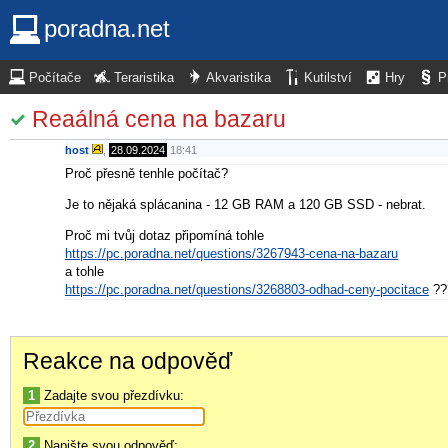
poradna.net
Počítače
Teraristika
Akvaristika
Kutilství
Hry
P
Reaálná cena na bazaru
host
,
28.09.2024
18:41
Proč přesně tenhle počítač?
Je to nějaká splácanina - 12 GB RAM a 120 GB SSD - nebrat.
Proč mi tvůj dotaz připomíná tohle
https://pc.poradna.net/questions/3267943-cena-na-bazaru
a tohle
https://pc.poradna.net/questions/3268803-odhad-ceny-pocitace
??
Reakce na odpověď
1
Zadajte svou přezdívku:
2
Napište svou odpověď: