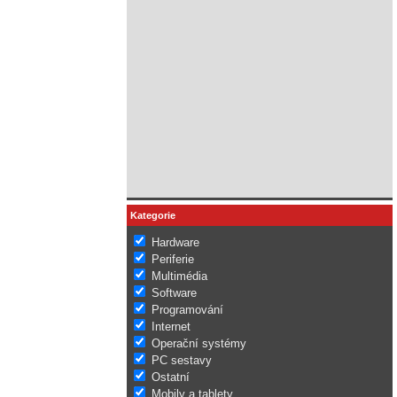
Kategorie
Hardware
Periferie
Multimédia
Software
Programování
Internet
Operační systémy
PC sestavy
Ostatní
Mobily a tablety