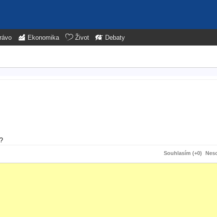
rávo
Ekonomika
Život
Debaty
?
Souhlasím (+0)
Neso