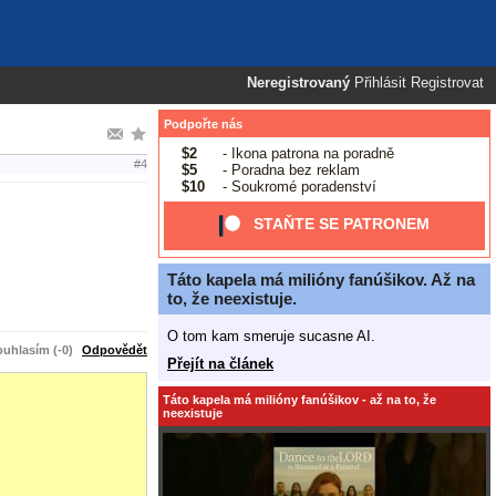
Neregistrovaný
Přihlásit
Registrovat
Podpořte nás
$2
- Ikona patrona na poradně
#4
$5
- Poradna bez reklam
$10
- Soukromé poradenství
STAŇTE SE PATRONEM
Táto kapela má milióny fanúšikov. Až na
to, že neexistuje.
O tom kam smeruje sucasne AI.
uhlasím (-0)
Odpovědět
Přejít na článek
Táto kapela má milióny fanúšikov - až na to, že
neexistuje