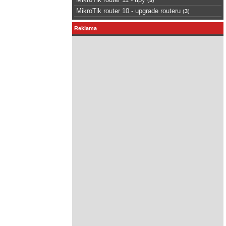
MikroTik router 10 - upgrade routeru
(
3
)
Reklama