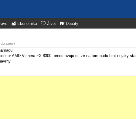
rávo
Ekonomika
Život
Debaty
zobrazení)
nahradu.
sor AMD Vishera FX-8300. predstavuju si, ze na tom budu hrat nejaky stars
navrhy