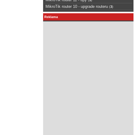
MikroTik router 10 - upgrade routeru
(
3
)
Reklama