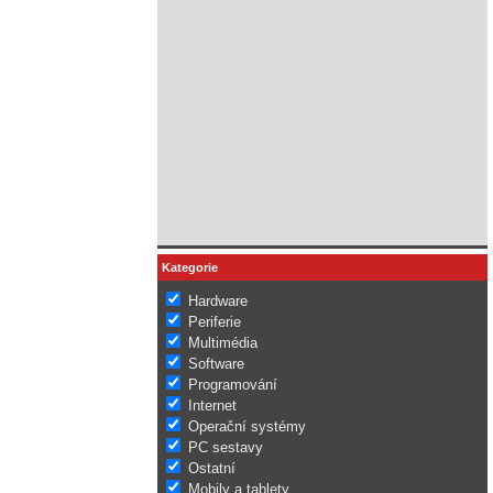
Kategorie
Hardware
Periferie
Multimédia
Software
Programování
Internet
Operační systémy
PC sestavy
Ostatní
Mobily a tablety