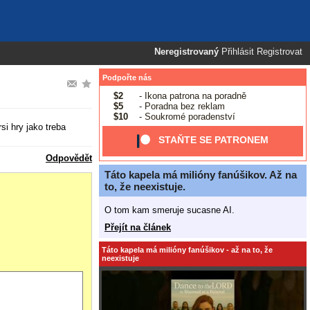
Neregistrovaný
Přihlásit
Registrovat
Podpořte nás
$2
- Ikona patrona na poradně
$5
- Poradna bez reklam
$10
- Soukromé poradenství
i hry jako treba
STAŇTE SE PATRONEM
Odpovědět
Táto kapela má milióny fanúšikov. Až na
to, že neexistuje.
O tom kam smeruje sucasne AI.
Přejít na článek
Táto kapela má milióny fanúšikov - až na to, že
neexistuje