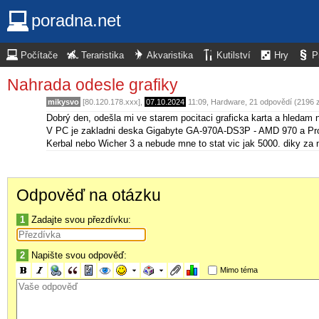
poradna.net
Počítače
Teraristika
Akvaristika
Kutilství
Hry
P
Nahrada odesle grafiky
mikysvo
[80.120.178.xxx],
07.10.2024
11:09
,
Hardware
, 21 odpovědí (2196 
Dobrý den, odešla mi ve starem pocitaci graficka karta a hledam 
V PC je zakladni deska Gigabyte GA-970A-DS3P - AMD 970 a Proce
Kerbal nebo Wicher 3 a nebude mne to stat vic jak 5000. diky za 
Odpověď na otázku
1
Zadajte svou přezdívku:
2
Napište svou odpověď:
Mimo téma