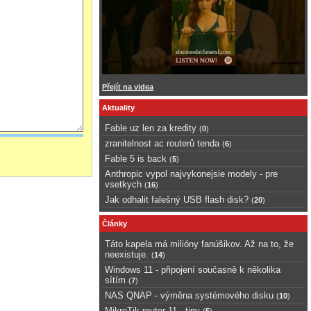
Přejít na videa
Aktuality
Fable uz len za kredity
(
0
)
zranitelnost ac routerů tenda
(
6
)
Fable 5 is back
(
5
)
Anthropic vypol najvykonejsie modely - pre
vsetkych
(
16
)
Jak odhalit falešný USB flash disk?
(
20
)
Články
Táto kapela má milióny fanúšikov. Až na to, že
neexistuje.
(
14
)
Windows 11 - připojení současně k několika
sítím
(
7
)
NAS QNAP - výměna systémového disku
(
10
)
MikroTik router 11 - tipy
(
5
)