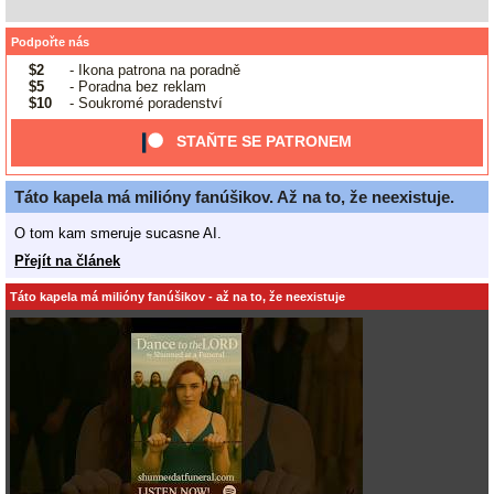
Podpořte nás
$2
- Ikona patrona na poradně
$5
- Poradna bez reklam
$10
- Soukromé poradenství
STAŇTE SE PATRONEM
Táto kapela má milióny fanúšikov. Až na to, že neexistuje.
O tom kam smeruje sucasne AI.
Přejít na článek
Táto kapela má milióny fanúšikov - až na to, že neexistuje