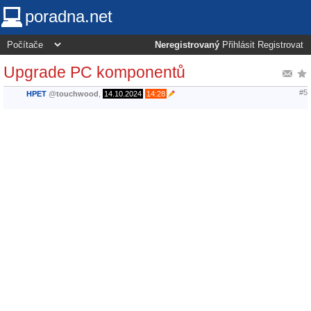
poradna.net
Neregistrovaný
Přihlásit
Registrovat
Upgrade PC komponentů
#5
HPET
@
touchwood
,
14.10.2024
14:28