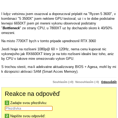
I kdyz vetsinou jsem osazoval a doporucoval priplatit na "Ryzen 5 3600", v
kombinaci "5 3500X" jsem nektere GPU testoval, uz i v te dobe podstatne
levnejsi 6650XT jsem pri mereni vykonu observoval podstatny
"
Bottleneck
" ze strany CPU, u 7800XT uz by dochazelo skoro k 40/50%
omezeni.
Na misto 7700XT bych v tomto pripade uprednosnil RTX 3060
Jestli hraje na rozliseni 1080p@ 60 > 120Hz, nema cenu kupovat nic
vykonejsiho jak RX6600XT ktery je na toto rozliseni idealni bez toho, aniz
by CPU v takove mire omezovvalo vykon GPU.
S trochou stesti, ma-li adekvatne aktualizovany BIOS + Agesa, mohl by mi
k dizopozici aktivaci SAM (Smart Acces Memory).
Za me, pro jeho dosavadni CPU ktere nechce v brzke dobe
Souhlasím (+0)
Nesouhlasím (-0)
Odpovědět
Upgradovat, nic vykonejsiho nebo dazsiho jak RX 6600 XT popripade
RX 6650 XT + aktivace SAM v BIOS bych nedoporucoval, v pripade
Reakce na odpověď
modelu Nvidia proc ne RTX 3060
.. na misto podstane drazsi 7700XT pro
25% - 30% naskok ktery bude stejne procesorem uskrcen. 7800XT je
1
Zadajte svou přezdívku:
totalni Overkill ktere dosazuji spise pro 2K/4K build (PCIe 4.0).
2
Napište svou odpověď: