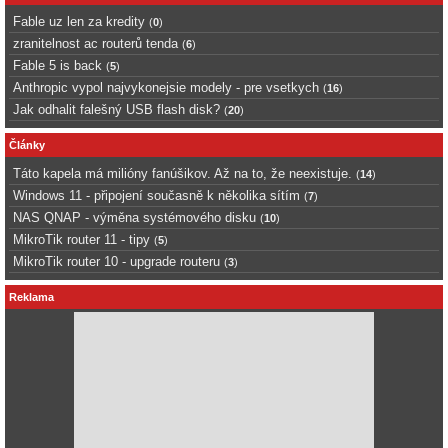
Fable uz len za kredity
(
0
)
zranitelnost ac routerů tenda
(
6
)
Fable 5 is back
(
5
)
Anthropic vypol najvykonejsie modely - pre vsetkych
(
16
)
Jak odhalit falešný USB flash disk?
(
20
)
Články
Táto kapela má milióny fanúšikov. Až na to, že neexistuje.
(
14
)
Windows 11 - připojení současně k několika sítím
(
7
)
NAS QNAP - výměna systémového disku
(
10
)
MikroTik router 11 - tipy
(
5
)
MikroTik router 10 - upgrade routeru
(
3
)
Reklama