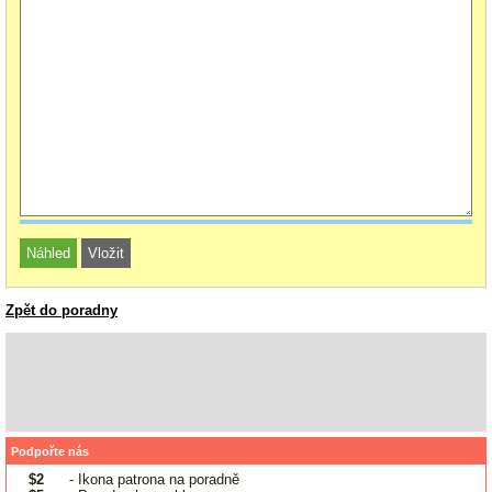
Zpět do poradny
Podpořte nás
$2
- Ikona patrona na poradně