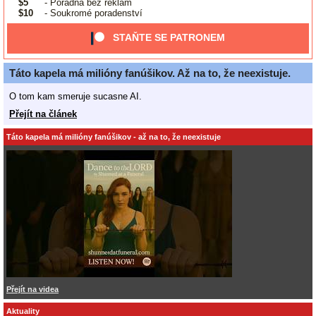
$5
- Poradna bez reklam
$10
- Soukromé poradenství
STAŇTE SE PATRONEM
Táto kapela má milióny fanúšikov. Až na to, že neexistuje.
O tom kam smeruje sucasne AI.
Přejít na článek
Táto kapela má milióny fanúšikov - až na to, že neexistuje
Přejít na videa
Aktuality