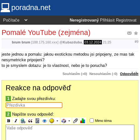
poradna.net
Neregistrovaný
Přihlásit
Registrovat
Pomalé YouTube (zejména)
#9
brum brum
[188.175.160.xxx]
@
Kubazduba
,
03.12.2024
21:25
jeste jednou a pomalu: jakou exotickou metodou jsi pripojeny, ze mas tak
nesymetricke pripojeni?
to je smyslem dotazu: je to vlastnost, nebo je to porucha?
Souhlasím (+0)
Nesouhlasím (-0)
Odpovědět
Reakce na odpověď
1
Zadajte svou přezdívku:
2
Napište svou odpověď:
Mimo téma