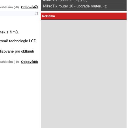
MikroTik router 10 - upgrade routeru
(
3
)
uhlasím (-0)
Odpovědět
#3
Reklama
tek z filmů.
 Kromě technologie LCD
lizované pro oblbnutí
uhlasím (-0)
Odpovědět