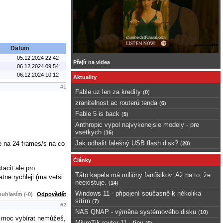
Datum
05.12.2024 22:42
Přejít na videa
06.12.2024 09:54
06.12.2024 10:12
Aktuality
#1
Fable uz len za kredity
(
0
)
zranitelnost ac routerů tenda
(
6
)
Fable 5 is back
(
5
)
Anthropic vypol najvykonejsie modely - pre
vsetkych
(
16
)
Jak odhalit falešný USB flash disk?
e na 24 frames/s na co
(
20
)
Články
acit ale pro
Táto kapela má milióny fanúšikov. Až na to, že
tne rychleji (ma vetsi
neexistuje.
(
14
)
Windows 11 - připojení současně k několika
uhlasím (-0)
Odpovědět
sítím
(
7
)
#2
NAS QNAP - výměna systémového disku
(
10
)
i moc vybírat nemůžeš,
MikroTik router 11 - tipy
(
5
)