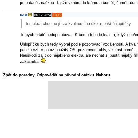
je to dané značkou. Takže vzhůru do krámu a čumět, čumět, čum
host
,
06.12.2024
10:12
tentokrát chceme jít za kvalitou i na úkor menší úhlopříčky
To bych určitě nedoporučoval. K čemu ti bude kvalita, když nepřečt
Úhlopříčku bych tedy vybral podle pozorovací vzdálenosti. A kva
panelu vzít v potaz použitý OS, pozorovací úhly, velikost paměti, 
Neuškodí zajít do nějakíého elektra, ale nechat si pustit nějaký f
zákazníka.
Zpět do poradny
Odpovědět na původní otázku
Nahoru