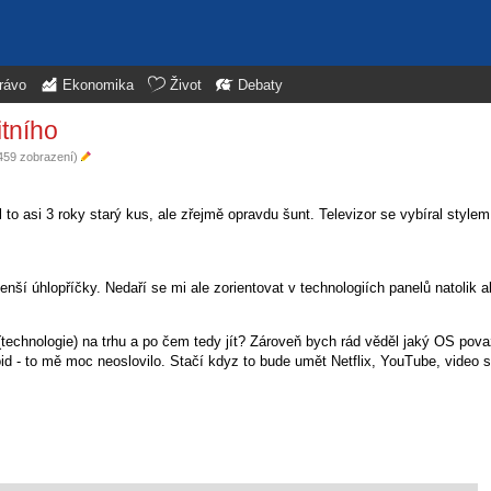
rávo
Ekonomika
Život
Debaty
itního
1459 zobrazení)
o asi 3 roky starý kus, ale zřejmě opravdu šunt. Televizor se vybíral stylem
nší úhlopříčky. Nedaří se mi ale zorientovat v technologiích panelů natolik a
 (technologie) na trhu a po čem tedy jít? Zároveň bych rád věděl jaký OS pova
d - to mě moc neoslovilo. Stačí kdyz to bude umět Netflix, YouTube, video 