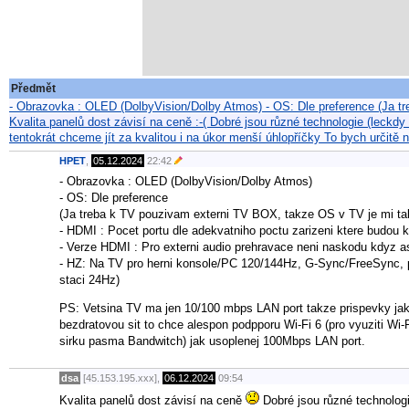
Předmět
- Obrazovka : OLED (DolbyVision/Dolby Atmos) - OS: Dle preference (Ja 
Kvalita panelů dost závisí na ceně :-( Dobré jsou různé technologie (leckd
tentokrát chceme jít za kvalitou i na úkor menší úhlopříčky To bych určit
HPET
,
05.12.2024
22:42
- Obrazovka : OLED (DolbyVision/Dolby Atmos)
- OS: Dle preference
(Ja treba k TV pouzivam externi TV BOX, takze OS v TV je mi tak
- HDMI : Pocet portu dle adekvatniho poctu zarizeni ktere budou k
- Verze HDMI : Pro externi audio prehravace neni naskodu kdyz
- HZ: Na TV pro herni konsole/PC 120/144Hz, G-Sync/FreeSync, pr
staci 24Hz)
PS: Vetsina TV ma jen 10/100 mbps LAN port takze prispevky jak 
bezdratovou sit to chce alespon podpporu Wi-Fi 6 (pro vyuziti Wi-F
sirku pasma Bandwitch) jak usoplenej 100Mbps LAN port.
dsa
[45.153.195.xxx],
06.12.2024
09:54
Kvalita panelů dost závisí na ceně
Dobré jsou různé technolog