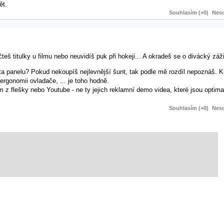
ět.
Souhlasím (+0)
Neso
eš titulky u filmu nebo neuvidíš puk při hokeji... A okradeš se o divácký záži
lita panelu? Pokud nekoupíš nejlevnější šunt, tak podle mě rozdíl nepoznáš.
ergonomii ovladače, ... je toho hodně.
ilm z flešky nebo Youtube - ne ty jejich reklamní demo videa, které jsou optima
Souhlasím (+0)
Neso