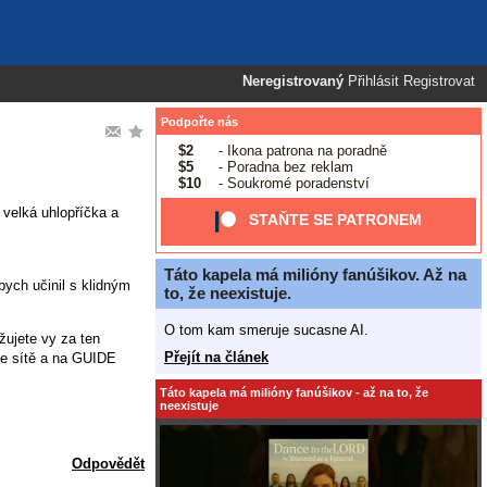
Neregistrovaný
Přihlásit
Registrovat
Podpořte nás
$2
- Ikona patrona na poradně
$5
- Poradna bez reklam
$10
- Soukromé poradenství
 velká uhlopříčka a
STAŇTE SE PATRONEM
Táto kapela má milióny fanúšikov. Až na
bych učinil s klidným
to, že neexistuje.
O tom kam smeruje sucasne AI.
žujete vy za ten
Přejít na článek
se sítě a na GUIDE
Táto kapela má milióny fanúšikov - až na to, že
neexistuje
Odpovědět