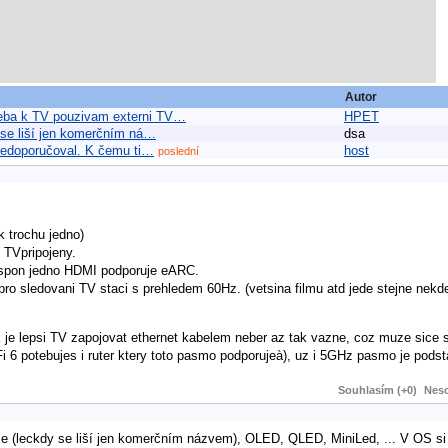
Autor
treba k TV pouzivam externi TV…
HPET
y se liší jen komerčním ná…
dsa
ě nedoporučoval. K čemu ti…
host
poslední
 trochu jedno)
 TVpripojeny.
 aspon jedno HDMI podporuje eARC.
o sledovani TV staci s prehledem 60Hz. (vetsina filmu atd jede stejne nekd
je lepsi TV zapojovat ethernet kabelem neber az tak vazne, coz muze sice st
i 6 potebujes i ruter ktery toto pasmo podporujeà), uz i 5GHz pasmo je podsta
Souhlasím (+0)
Neso
ie (leckdy se liší jen komerčním názvem), OLED, QLED, MiniLed, ... V OS s