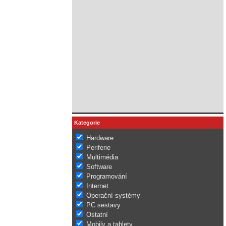
Kategorie
Hardware
Periferie
Multimédia
Software
Programování
Internet
Operační systémy
PC sestavy
Ostatní
Mobily a tablety