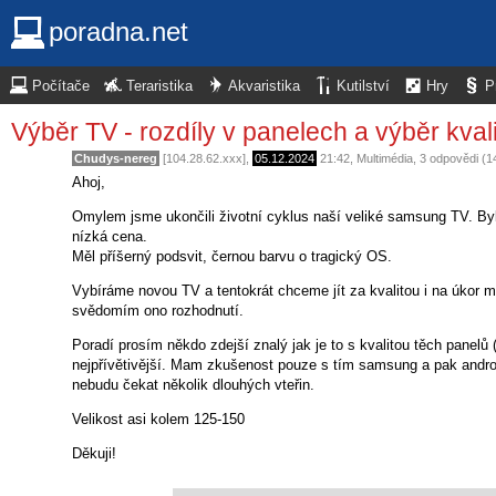
poradna.net
Počítače
Teraristika
Akvaristika
Kutilství
Hry
P
Výběr TV - rozdíly v panelech a výběr kval
Chudys-nereg
[104.28.62.xxx],
05.12.2024
21:42
,
Multimédia
, 3 odpovědi (
Ahoj,
Omylem jsme ukončili životní cyklus naší veliké samsung TV. Byl t
nízká cena.
Měl příšerný podsvit, černou barvu o tragický OS.
Vybíráme novou TV a tentokrát chceme jít za kvalitou i na úkor me
svědomím ono rozhodnutí.
Poradí prosím někdo zdejší znalý jak je to s kvalitou těch panelů
nejpřívětivější. Mam zkušenost pouze s tím samsung a pak androi
nebudu čekat několik dlouhých vteřin.
Velikost asi kolem 125-150
Děkuji!