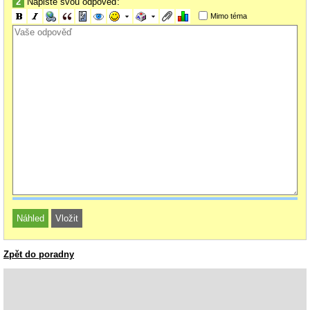
2
Napište svou odpověď:
Mimo téma
Zpět do poradny