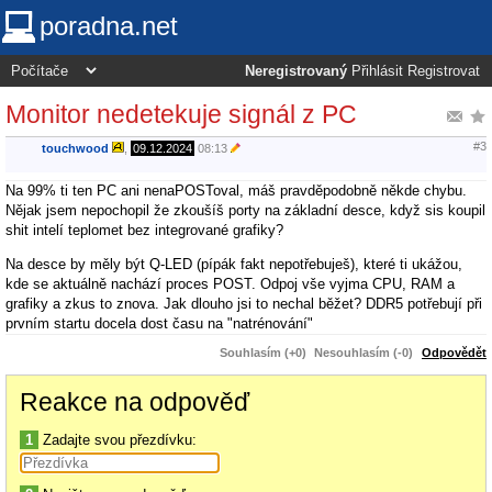
poradna.net
Neregistrovaný
Přihlásit
Registrovat
Monitor nedetekuje signál z PC
#3
touchwood
,
09.12.2024
08:13
Na 99% ti ten PC ani nenaPOSToval, máš pravděpodobně někde chybu.
Nějak jsem nepochopil že zkoušíš porty na základní desce, když sis koupil
shit intelí teplomet bez integrované grafiky?
Na desce by měly být Q-LED (pípák fakt nepotřebuješ), které ti ukážou,
kde se aktuálně nachází proces POST. Odpoj vše vyjma CPU, RAM a
grafiky a zkus to znova. Jak dlouho jsi to nechal běžet? DDR5 potřebují při
prvním startu docela dost času na "natrénování"
Souhlasím (+0)
Nesouhlasím (-0)
Odpovědět
Reakce na odpověď
1
Zadajte svou přezdívku: