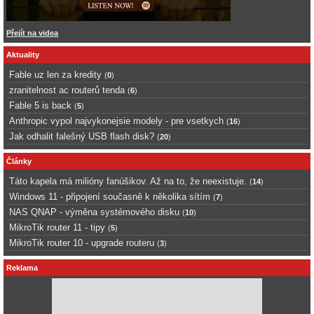
Přejít na videa
Aktuality
Fable uz len za kredity
(
0
)
zranitelnost ac routerů tenda
(
6
)
Fable 5 is back
(
5
)
Anthropic vypol najvykonejsie modely - pre vsetkych
(
16
)
Jak odhalit falešný USB flash disk?
(
20
)
Články
Táto kapela má milióny fanúšikov. Až na to, že neexistuje.
(
14
)
Windows 11 - připojení současně k několika sítím
(
7
)
NAS QNAP - výměna systémového disku
(
10
)
MikroTik router 11 - tipy
(
5
)
MikroTik router 10 - upgrade routeru
(
3
)
Reklama