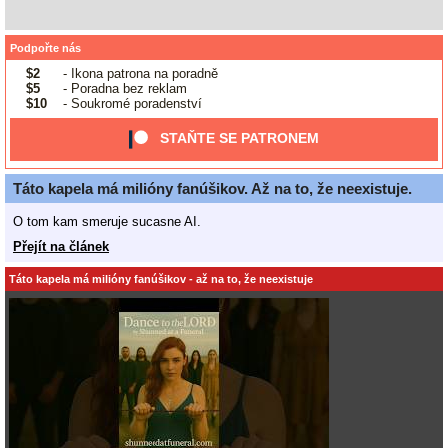
Podpořte nás
$2
- Ikona patrona na poradně
$5
- Poradna bez reklam
$10
- Soukromé poradenství
STAŇTE SE PATRONEM
Táto kapela má milióny fanúšikov. Až na to, že neexistuje.
O tom kam smeruje sucasne AI.
Přejít na článek
Táto kapela má milióny fanúšikov - až na to, že neexistuje