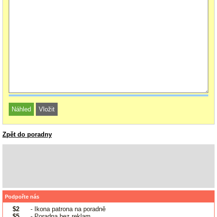
Zpět do poradny
Podpořte nás
$2
- Ikona patrona na poradně
$5
- Poradna bez reklam