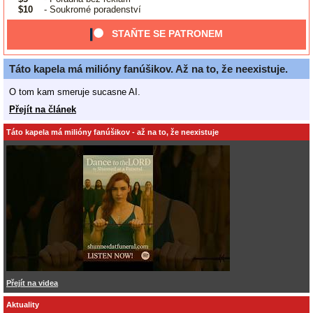
$10
- Soukromé poradenství
STAŇTE SE PATRONEM
Táto kapela má milióny fanúšikov. Až na to, že neexistuje.
O tom kam smeruje sucasne AI.
Přejít na článek
Táto kapela má milióny fanúšikov - až na to, že neexistuje
Přejít na videa
Aktuality