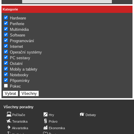
Kategorie
Hardware
Periferie
Multimédia
Software
Programování
Internet
Operační systémy
PC sestavy
Ostatní
Mobily a tablety
Notebooky
Připomínky
Pokec
Všechny poradny
Počítače
Hry
Debaty
Teraristika
Právo
Akvaristika
Ekonomika