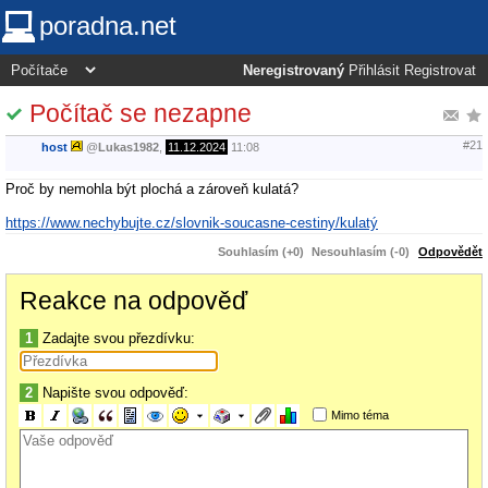
poradna.net
Neregistrovaný
Přihlásit
Registrovat
Počítač se nezapne
#21
host
@
Lukas1982
,
11.12.2024
11:08
Proč by nemohla být plochá a zároveň kulatá?
https://www.nechybujte.cz/slovnik-soucasne-cestiny/kulatý
Souhlasím (+0)
Nesouhlasím (-0)
Odpovědět
Reakce na odpověď
1
Zadajte svou přezdívku:
2
Napište svou odpověď:
Mimo téma