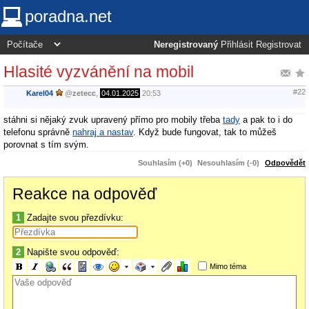
poradna.net
Neregistrovaný
Přihlásit
Registrovat
Hlasité vyzvánění na mobil
#22
Karel04
@
zetecc
,
04.01.2025
20:53
stáhni si nějaký zvuk upravený přímo pro mobily třeba
tady
a pak to i do
telefonu správně
nahraj a nastav
. Když bude fungovat, tak to můžeš
porovnat s tím svým.
Souhlasím (+0)
Nesouhlasím (-0)
Odpovědět
Reakce na odpověď
1
Zadajte svou přezdívku:
2
Napište svou odpověď:
Mimo téma