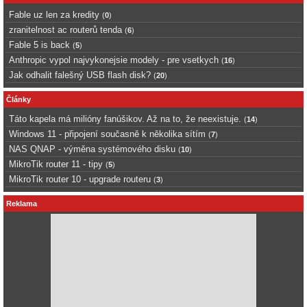
Fable uz len za kredity
(
0
)
zranitelnost ac routerů tenda
(
6
)
Fable 5 is back
(
5
)
Anthropic vypol najvykonejsie modely - pre vsetkych
(
16
)
Jak odhalit falešný USB flash disk?
(
20
)
Články
Táto kapela má milióny fanúšikov. Až na to, že neexistuje.
(
14
)
Windows 11 - připojení současně k několika sítím
(
7
)
NAS QNAP - výměna systémového disku
(
10
)
MikroTik router 11 - tipy
(
5
)
MikroTik router 10 - upgrade routeru
(
3
)
Reklama