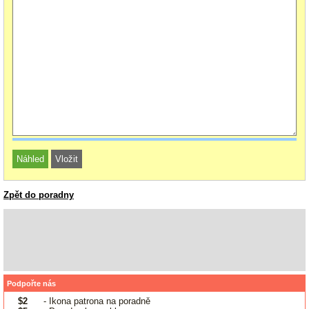
Zpět do poradny
Podpořte nás
$2
- Ikona patrona na poradně