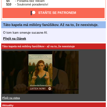
$5
- Poradna bez reklam
$10
- Soukromé poradenství
STAŇTE SE PATRONEM
Táto kapela má milióny fanúšikov. Až na to, že neexistuje.
O tom kam smeruje sucasne AI.
Přejít na článek
Táto kapela má milióny fanúšikov - až na to, že neexistuje
Přejít na videa
Aktuality