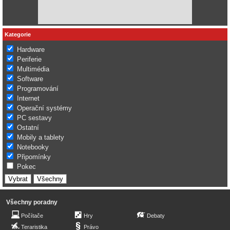
Kategorie
Hardware
Periferie
Multimédia
Software
Programování
Internet
Operační systémy
PC sestavy
Ostatní
Mobily a tablety
Notebooky
Připomínky
Pokec
Všechny poradny
Počítače
Hry
Debaty
Teraristika
Právo