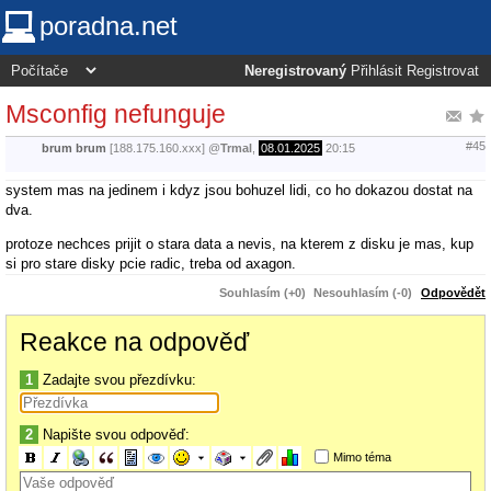
poradna.net
Neregistrovaný
Přihlásit
Registrovat
Msconfig nefunguje
#45
brum brum
[188.175.160.xxx]
@
Trmal
,
08.01.2025
20:15
system mas na jedinem i kdyz jsou bohuzel lidi, co ho dokazou dostat na
dva.
protoze nechces prijit o stara data a nevis, na kterem z disku je mas, kup
si pro stare disky pcie radic, treba od axagon.
Souhlasím (+0)
Nesouhlasím (-0)
Odpovědět
Reakce na odpověď
1
Zadajte svou přezdívku:
2
Napište svou odpověď:
Mimo téma