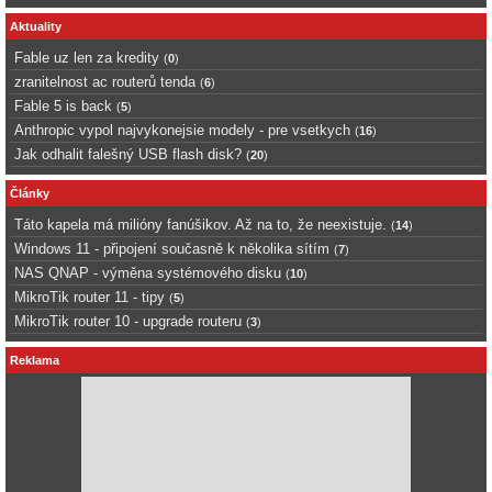
Aktuality
Fable uz len za kredity
(
0
)
zranitelnost ac routerů tenda
(
6
)
Fable 5 is back
(
5
)
Anthropic vypol najvykonejsie modely - pre vsetkych
(
16
)
Jak odhalit falešný USB flash disk?
(
20
)
Články
Táto kapela má milióny fanúšikov. Až na to, že neexistuje.
(
14
)
Windows 11 - připojení současně k několika sítím
(
7
)
NAS QNAP - výměna systémového disku
(
10
)
MikroTik router 11 - tipy
(
5
)
MikroTik router 10 - upgrade routeru
(
3
)
Reklama