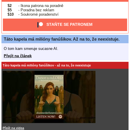
$2
- Ikona patrona na poradně
$5
- Poradna bez reklam
$10
- Soukromé poradenství
STAŇTE SE PATRONEM
Táto kapela má milióny fanúšikov. Až na to, že neexistuje.
O tom kam smeruje sucasne AI.
Přejít na článek
Táto kapela má milióny fanúšikov - až na to, že neexistuje
Přejít na videa