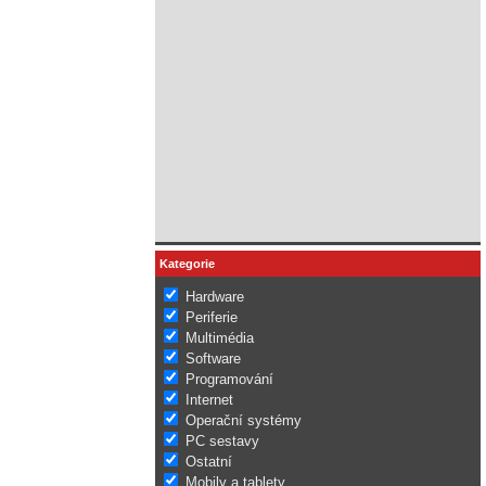
Kategorie
Hardware
Periferie
Multimédia
Software
Programování
Internet
Operační systémy
PC sestavy
Ostatní
Mobily a tablety