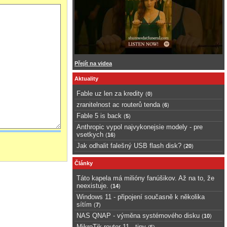
Přejít na videa
Aktuality
Fable uz len za kredity
(
0
)
zranitelnost ac routerů tenda
(
6
)
Fable 5 is back
(
5
)
Anthropic vypol najvykonejsie modely - pre
vsetkych
(
16
)
Jak odhalit falešný USB flash disk?
(
20
)
Články
Táto kapela má milióny fanúšikov. Až na to, že
neexistuje.
(
14
)
Windows 11 - připojení současně k několika
sítím
(
7
)
NAS QNAP - výměna systémového disku
(
10
)
MikroTik router 11 - tipy
(
5
)