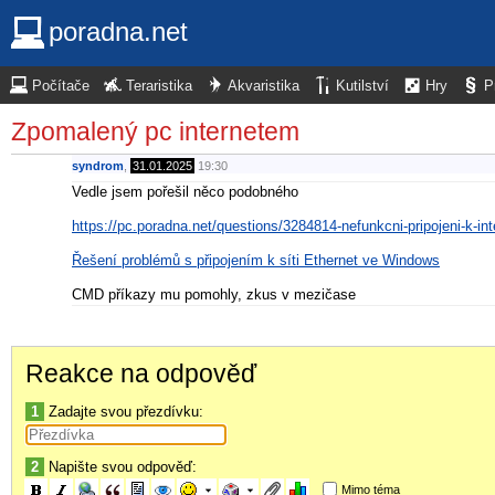
poradna.net
Počítače
Teraristika
Akvaristika
Kutilství
Hry
P
Zpomalený pc internetem
syndrom
,
31.01.2025
19:30
Vedle jsem pořešil něco podobného
https://pc.poradna.net/questions/3284814-nefunkcni-pripojeni-k-int
Řešení problémů s připojením k síti Ethernet ve Windows
CMD příkazy mu pomohly, zkus v mezičase
Reakce na odpověď
1
Zadajte svou přezdívku:
2
Napište svou odpověď:
Mimo téma