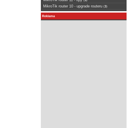
MikroTik router 10 - upgrade routeru
(
3
)
Reklama