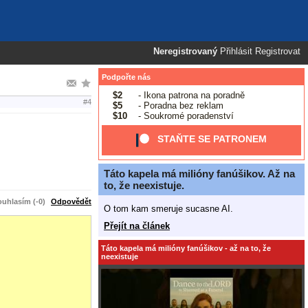
Neregistrovaný
Přihlásit
Registrovat
Podpořte nás
$2
- Ikona patrona na poradně
#4
$5
- Poradna bez reklam
$10
- Soukromé poradenství
STAŇTE SE PATRONEM
Táto kapela má milióny fanúšikov. Až na
to, že neexistuje.
uhlasím (-0)
Odpovědět
O tom kam smeruje sucasne AI.
Přejít na článek
Táto kapela má milióny fanúšikov - až na to, že
neexistuje