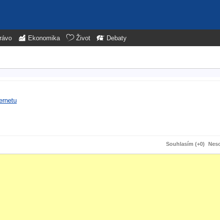
rávo
Ekonomika
Život
Debaty
ernetu
Souhlasím (+0)
Neso