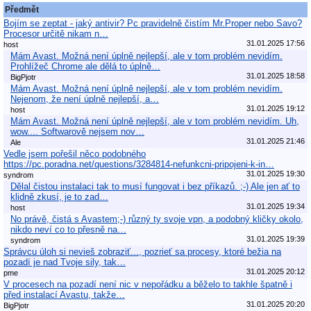
Předmět
Bojím se zeptat - jaký antivir? Pc pravidelně čistím Mr.Proper nebo Savo?
Procesor určitě nikam n…
31.01.2025 17:56
host
Mám Avast. Možná není úplně nejlepší, ale v tom problém nevidím.
Prohlížeč Chrome ale dělá to úplně…
31.01.2025 18:58
BigPjotr
Mám Avast. Možná není úplně nejlepší, ale v tom problém nevidím.
Nejenom, že není úplně nejlepší, a…
31.01.2025 19:12
host
Mám Avast. Možná není úplně nejlepší, ale v tom problém nevidím. Uh,
wow.... Softwarově nejsem nov…
31.01.2025 21:46
Ale
Vedle jsem pořešil něco podobného
https://pc.poradna.net/questions/3284814-nefunkcni-pripojeni-k-in…
31.01.2025 19:30
syndrom
Dělal čistou instalaci tak to musí fungovat i bez příkazů. ;-) Ale jen ať to
klidně zkusí, je to zad…
31.01.2025 19:34
host
No právě, čistá s Avastem;-) různý ty svoje vpn, a podobný kličky okolo,
nikdo neví co to přesně na…
31.01.2025 19:39
syndrom
Správcu úloh si nevieš zobraziť..., pozrieť sa procesy, ktoré bežia na
pozadí je nad Tvoje sily, tak…
31.01.2025 20:12
pme
V procesech na pozadí není nic v nepořádku a běželo to takhle špatně i
před instalací Avastu, takže…
31.01.2025 20:20
BigPjotr