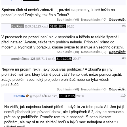
Správcu úloh si nevieš zobraziť..., pozrieť sa procesy, ktoré bežia na
pozadí je nad Tvoje sily, tak čo s Tebou?
Souhlasím (+0)
Nesouhlasím (-0)
Odpovědět
#8
BigPjotr
[109.81.113.xxx],
31.01.2025
20:20
V procesech na pozadí není nic v nepořádku a běželo to takhle špatně i
před instalací Avastu, takže tam problém nebude. Připojení přímo do
modemu. Rychlost v pořádku, krásně svižně to stahuje a všechno ostatní.
Souhlasím (+0)
Nesouhlasím (-0)
Odpovědět
#9
topné těleso 123
[85.71.1.xxx],
31.01.2025
20:27
Nejprve mi prosím řekni, jaký používáš prohlížeč? A zkusil/a jsi jiný
prohlížeč než ten, který běžně používáš? Tento krok může pomoci zjistit,
zda je problém specifický pro jeden prohlížeč nebo se týká všech
prohlížečů.
Souhlasím (+0)
Nesouhlasím (-0)
Odpovědět
#10
Karel04
@
topné těleso 123
,
31.01.2025
20:36
No vidíš, jak najednou krásně píšeš. I když to za tebe psala AI. Jen jsi jí
neměl předhodit jen původní dotaz, ale i příspěvek č.2, aby se nemusela
ptát na ty prohlížeče. Protože tam to je napsané. S nesouhlasem
počítám, ale my si tu na sbírání bodů a lajků moc nehrajem a tebe tu