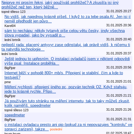
Nejprve mi prosím řekni, jaký používáš prohlížeč? A zkusil/a jsi jiný
prohlížeč než ten, který běžně…
31.01.2025 20:27
topné těleso 123
No vidíš, jak najednou krásně píšeš. I když to za tebe psala AI. Jen jsi jí
neměl předhodit jen půvo…
31.01.2025 20:36
Karel04
sám to nechápu: někdy tytanyk píše celou větu česky, jindy všechna
slova vypadají, jako by vysadil p…
31.01.2025 20:40
lední brtník
nejlepší rada: placený antyvyr zase odinstaluj. jak právě vidíš, k ničemu ti
ta natvrdlá technologie…
31.01.2025 20:37
lední brtník
Ještě jednou to upřesním. O instalaci ovladačů jsem v některé odpovědi
výše psal. Instalace proběhla…
31.01.2025 20:56
BigPjotr
Internet běží v pohodě 800+ mb/s. Připojení je stabilní. čím a kde to
testuješ?
31.01.2025 21:01
pme
Měření rychlosti, připojení jiného pc, pozván technik O2. Když stahuju,
jede to krásně rychle. Připo…
31.01.2025 21:21
BigPjotr
Já používám tuto stránku na měření internetu, tak to taky můžeš zkusit,
kolik naměříš. speedmeter
31.01.2025 21:26
topné těleso 123
speedmeter
31.01.2025 21:31
BigPjotr
o instalaci ovladacu presto ani pip (pokud za ni nepovazujes "kontrolu" ve
spravci zarizeni), takze…
poslední
01.02.2025 18:47
brum brum