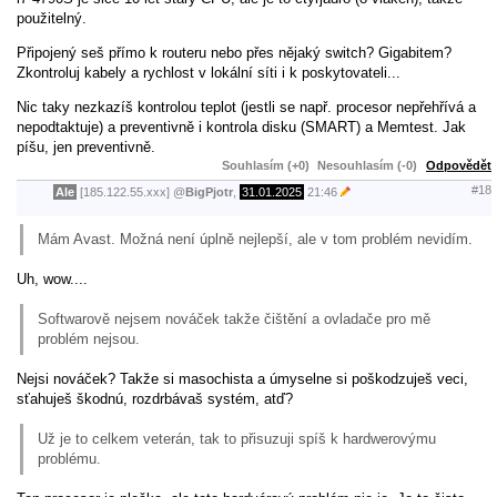
použitelný.
Připojený seš přímo k routeru nebo přes nějaký switch? Gigabitem?
Zkontroluj kabely a rychlost v lokální síti i k poskytovateli...
Nic taky nezkazíš kontrolou teplot (jestli se např. procesor nepřehřívá a
nepodtaktuje) a preventivně i kontrola disku (SMART) a Memtest. Jak
píšu, jen preventivně.
Souhlasím (+0)
Nesouhlasím (-0)
Odpovědět
#18
Ale
[185.122.55.xxx]
@
BigPjotr
,
31.01.2025
21:46
Mám Avast. Možná není úplně nejlepší, ale v tom problém nevidím.
Uh, wow....
Softwarově nejsem nováček takže čištění a ovladače pro mě
problém nejsou.
Nejsi nováček? Takže si masochista a úmyselne si poškodzuješ veci,
sťahuješ škodnú, rozdrbávaš systém, atď?
Už je to celkem veterán, tak to přisuzuji spíš k hardwerovýmu
problému.