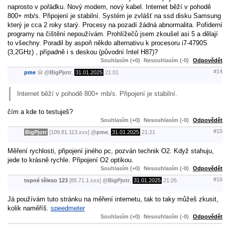
naprosto v pořádku. Nový modem, nový kabel. Internet běží v pohodě
800+ mb/s. Připojení je stabilní. Systém je zvlášť na ssd disku Samsung
který je cca 2 roky starý. Procesy na pozadí žádná abnormalita. Pofiderní
programy na čištění nepoužívám. Prohlížečů jsem zkoušel asi 5 a dělají
to všechny. Poradil by aspoň někdo alternativu k procesoru i7-4790S
(3,2GHz) , případně i s deskou (původní Intel H87)?
Souhlasím (+0)
Nesouhlasím (-0)
Odpovědět
#14
pme
@
BigPjotr
,
31.01.2025
21:01
Internet běží v pohodě 800+ mb/s. Připojení je stabilní.
čím a kde to testuješ?
Souhlasím (+0)
Nesouhlasím (-0)
Odpovědět
#15
BigPjotr
[109.81.113.xxx]
@
pme
,
31.01.2025
21:21
Měření rychlosti, připojení jiného pc, pozván technik O2. Když stahuju,
jede to krásně rychle. Připojení O2 optikou.
Souhlasím (+0)
Nesouhlasím (-0)
Odpovědět
#16
topné těleso 123
[85.71.1.xxx]
@
BigPjotr
,
31.01.2025
21:26
Já používám tuto stránku na měření internetu, tak to taky můžeš zkusit,
kolik naměříš.
speedmeter
Souhlasím (+0)
Nesouhlasím (-0)
Odpovědět