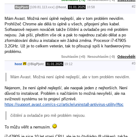
#2
BigPjotr
[109.81.113.xxx]
@
host
,
31.01.2025
18:58
Mám Avast. Možná není úplně nejlepší, ale v tom problém nevidím.
Prohlížeč Chrome ale dělá to úplně u všech, připojení přes kabel.
Softwarově nejsem nováček takže čištění a ovladače pro mě problém
nejsou. Jak píši, předtím vše ok a pak to najednou začalo dělat a po
zformátování disku a instalace win žádná změna. Procesor i7-4790S
3,2GHz. Už je to celkem veterán, tak to přisuzuji spíš k hardwerovýmu
problému.
Souhlasím (+0)
Nesouhlasím (-0)
Odpovědět
#3
host
@
BigPjotr
,
31.01.2025
19:12
Mám Avast. Možná není úplně nejlepší, ale v tom problém nevidím.
Nejenom, že není
úplně nejlepší
, ale naopak jeden z nejhorších. Není
důvod to instalovat. Problém s načítáním to možná nevyřeší, ale na
svižnosti systému se to projeví příznivě.
https://support.avast.com/cs-cz/article/uninstall-antivirus-utility/#pc
čištění a ovladače pro mě problém nejsou.
To můžu věřit a nemusím.
i7-4790S je sice 10 let starý CPU, ale je to čtyřjádro (8 vláken), takže