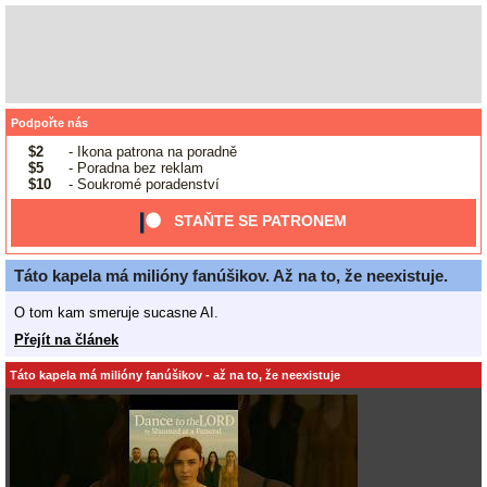
Podpořte nás
$2
- Ikona patrona na poradně
$5
- Poradna bez reklam
$10
- Soukromé poradenství
STAŇTE SE PATRONEM
Táto kapela má milióny fanúšikov. Až na to, že neexistuje.
O tom kam smeruje sucasne AI.
Přejít na článek
Táto kapela má milióny fanúšikov - až na to, že neexistuje