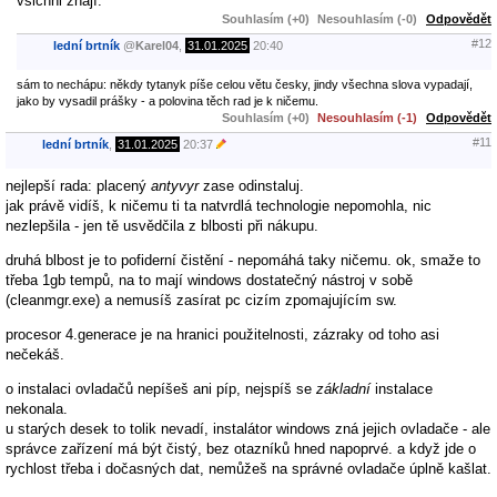
všichni znají.
Souhlasím (+0)
Nesouhlasím (-0)
Odpovědět
#12
lední brtník
@
Karel04
,
31.01.2025
20:40
sám to nechápu: někdy tytanyk píše celou větu česky, jindy všechna slova vypadají,
jako by vysadil prášky - a polovina těch rad je k ničemu.
Souhlasím (+0)
Nesouhlasím (-1)
Odpovědět
#11
lední brtník
,
31.01.2025
20:37
nejlepší rada: placený
antyvyr
zase odinstaluj.
jak právě vidíš, k ničemu ti ta natvrdlá technologie nepomohla, nic
nezlepšila - jen tě usvědčila z blbosti při nákupu.
druhá blbost je to pofiderní čistění - nepomáhá taky ničemu. ok, smaže to
třeba 1gb tempů, na to mají windows dostatečný nástroj v sobě
(cleanmgr.exe) a nemusíš zasírat pc cizím zpomajujícím sw.
procesor 4.generace je na hranici použitelnosti, zázraky od toho asi
nečekáš.
o instalaci ovladačů nepíšeš ani píp, nejspíš se
základní
instalace
nekonala.
u starých desek to tolik nevadí, instalátor windows zná jejich ovladače - ale
správce zařízení má být čistý, bez otazníků hned napoprvé. a když jde o
rychlost třeba i dočasných dat, nemůžeš na správné ovladače úplně kašlat.