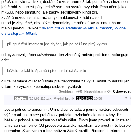
píšeš o místě na disku; doufám že ve starém už tak pomalém železe není
ještě hdd ze století páry. jedině ssd - na systémový disk třeba něco jako
mx500, nebo samsung, ale žádný šetřílkovský kingston.
zvláště novou instalaci má smysl naklonovat z hdd na ssd.
u ssd je zbytečné, aby běžel dynamicky se měnící swap. omez ho na
malou pevnou velikost:
sysdm.cpl -> advanced -> virtual memory -> obě
čísla stejná ~ 500mb
při spuštění internetu jde slyšet, jak pc běží na plný výkon
odspywarovat, třeba
adwcleaner
. ten zbytečný antivir proti tomu nefunguje.
edit:
běželo to takhle špatně i před instalací Avastu
čili ta instalace ovladačů stála pravděpodobně za vyliž. avast to dorazil jen
v tom, že výrazně zpomaluje diskové rychlosti.
Souhlasím (+0)
Nesouhlasím (-0)
Odpovědět
#13
BigPjotr
[109.81.113.xxx]
@
lední brtník
,
31.01.2025
20:56
Ještě jednou to upřesním. O instalaci ovladačů jsem v některé odpovědi
výše psal. Instalace proběhla v pořádku, ovladače aktualizovány. Pc
běžel v pohodě a najednou to začalo dělat. Proto jsem provedl tu instalaci
a nic se nezměnilo. Od procesoru zázraky nečekám ale předtím to běželo
normálně. S antivirem a bez antiviru žádný rozdíl. Připojení k internetu