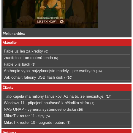
Přejít na videa
Aktuality
Fable uz len za kredity
(
0
)
zranitelnost ac routerů tenda
(
6
)
Fable 5 is back
(
5
)
Anthropic vypol najvykonejsie modely - pre vsetkych
(
16
)
Jak odhalit falešný USB flash disk?
(
20
)
Články
Táto kapela má milióny fanúšikov. Až na to, že neexistuje.
(
14
)
Windows 11 - připojení současně k několika sítím
(
7
)
NAS QNAP - výměna systémového disku
(
10
)
MikroTik router 11 - tipy
(
5
)
MikroTik router 10 - upgrade routeru
(
3
)
Reklama