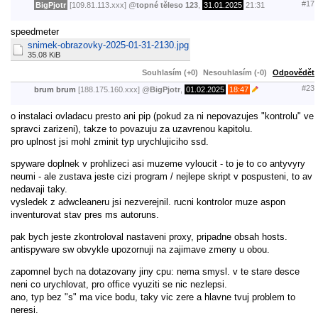
#17
BigPjotr
[109.81.113.xxx]
@
topné těleso 123
,
31.01.2025
21:31
speedmeter
snimek-obrazovky-2025-01-31-2130.jpg
35.08 KiB
Souhlasím (+0)
Nesouhlasím (-0)
Odpovědět
#23
brum brum
[188.175.160.xxx]
@
BigPjotr
,
01.02.2025
18:47
o instalaci ovladacu presto ani pip (pokud za ni nepovazujes "kontrolu" ve
spravci zarizeni), takze to povazuju za uzavrenou kapitolu.
pro uplnost jsi mohl zminit typ urychlujiciho ssd.
spyware doplnek v prohlizeci asi muzeme vyloucit - to je to co antyvyry
neumi - ale zustava jeste cizi program / nejlepe skript v pospusteni, to av
nedavaji taky.
vysledek z adwcleaneru jsi nezverejnil. rucni kontrolor muze aspon
inventurovat stav pres ms autoruns.
pak bych jeste zkontroloval nastaveni proxy, pripadne obsah hosts.
antispyware sw obvykle upozornuji na zajimave zmeny u obou.
zapomnel bych na dotazovany jiny cpu: nema smysl. v te stare desce
neni co urychlovat, pro office vyuziti se nic nezlepsi.
ano, typ bez "s" ma vice bodu, taky vic zere a hlavne tvuj problem to
neresi.