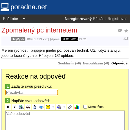
poradna.net
Neregistrovaný
Přihlásit
Registrovat
Zpomalený pc internetem
#15
BigPjotr
[109.81.113.xxx]
@
pme
,
31.01.2025
21:21
Měření rychlosti, připojení jiného pc, pozván technik O2. Když stahuju,
jede to krásně rychle. Připojení O2 optikou.
Souhlasím (+0)
Nesouhlasím (-0)
Odpovědět
Reakce na odpověď
1
Zadajte svou přezdívku:
2
Napište svou odpověď:
Mimo téma