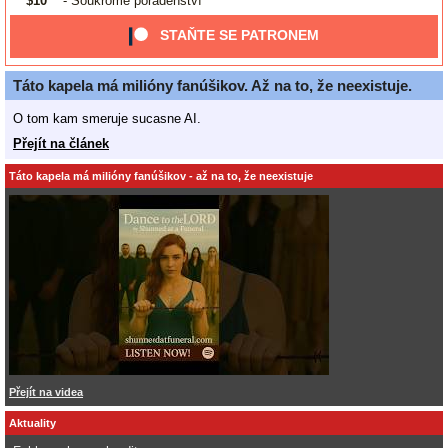
$10
- Soukromé poradenství
STAŇTE SE PATRONEM
Táto kapela má milióny fanúšikov. Až na to, že neexistuje.
O tom kam smeruje sucasne AI.
Přejít na článek
Táto kapela má milióny fanúšikov - až na to, že neexistuje
Přejít na videa
Aktuality