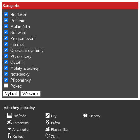
Kategorie
Hardware
Periferie
Multimédia
Software
Programování
Internet
Operační systémy
PC sestavy
Ostatní
Mobily a tablety
Notebooky
Připomínky
Pokec
Všechny poradny
Počítače
Hry
Debaty
Teraristika
Právo
Akvaristika
Ekonomika
Kutilství
Život