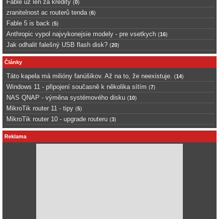
Fable uz len za kredity
(
0
)
zranitelnost ac routerů tenda
(
6
)
Fable 5 is back
(
5
)
Anthropic vypol najvykonejsie modely - pre vsetkych
(
16
)
Jak odhalit falešný USB flash disk?
(
20
)
Články
Táto kapela má milióny fanúšikov. Až na to, že neexistuje.
(
14
)
Windows 11 - připojení současně k několika sítím
(
7
)
NAS QNAP - výměna systémového disku
(
10
)
MikroTik router 11 - tipy
(
5
)
MikroTik router 10 - upgrade routeru
(
3
)
Reklama