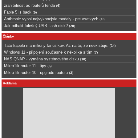
zranitelnost ac routerů tenda
(
6
)
Fable 5 is back
(
5
)
Anthropic vypol najvykonejsie modely - pre vsetkych
(
16
)
Jak odhalit falešný USB flash disk?
(
20
)
Články
Táto kapela má milióny fanúšikov. Až na to, že neexistuje.
(
14
)
Windows 11 - připojení současně k několika sítím
(
7
)
NAS QNAP - výměna systémového disku
(
10
)
MikroTik router 11 - tipy
(
5
)
MikroTik router 10 - upgrade routeru
(
3
)
Reklama