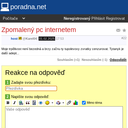
poradna.net
Neregistrovaný
Přihlásit
Registrovat
Zpomalený pc internetem
#22
host
@
Karel04
,
01.02.2025
17:53
Moje trpělivost není bezedná a brzy začnu ty tupolevovy zvratky cenzurovat. Tytanyk je
další adept...
Souhlasím (+1)
Nesouhlasím (-1)
Odpovědět
Reakce na odpověď
1
Zadajte svou přezdívku:
2
Napište svou odpověď:
Mimo téma