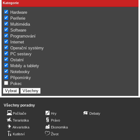
Kategorie
Hardware
Periferie
Multimédia
Software
Programování
Internet
Operační systémy
PC sestavy
Ostatní
Mobily a tablety
Notebooky
Připomínky
Pokec
Všechny poradny
Počítače
Hry
Debaty
Teraristika
Právo
Akvaristika
Ekonomika
Kutilství
Život