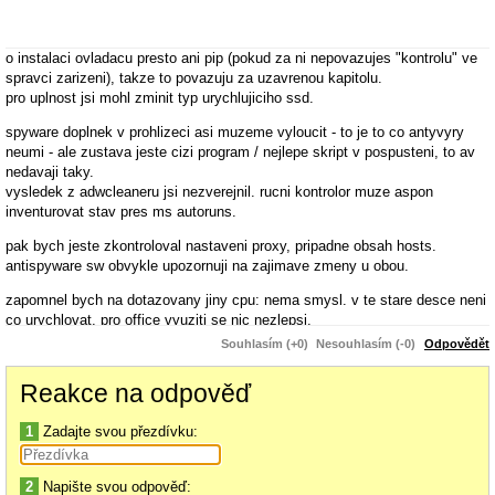
o instalaci ovladacu presto ani pip (pokud za ni nepovazujes "kontrolu" ve
spravci zarizeni), takze to povazuju za uzavrenou kapitolu.
pro uplnost jsi mohl zminit typ urychlujiciho ssd.
spyware doplnek v prohlizeci asi muzeme vyloucit - to je to co antyvyry
neumi - ale zustava jeste cizi program / nejlepe skript v pospusteni, to av
nedavaji taky.
vysledek z adwcleaneru jsi nezverejnil. rucni kontrolor muze aspon
inventurovat stav pres ms autoruns.
pak bych jeste zkontroloval nastaveni proxy, pripadne obsah hosts.
antispyware sw obvykle upozornuji na zajimave zmeny u obou.
zapomnel bych na dotazovany jiny cpu: nema smysl. v te stare desce neni
co urychlovat, pro office vyuziti se nic nezlepsi.
ano, typ bez "s" ma vice bodu, taky vic zere a hlavne tvuj problem to
Souhlasím (+0)
Nesouhlasím (-0)
Odpovědět
neresi.
Reakce na odpověď
tady pan dole pise o lagujici mysi, ma to jisty smysl: mel bys router blizko
stolu a bezdratovy mys, pak muzes pozorovat interference. a pokud by mel
1
Zadajte svou přezdívku:
pc i wifi pripojeni, dalo by se o nejake kolizi uvazovat.
2
Napište svou odpověď: