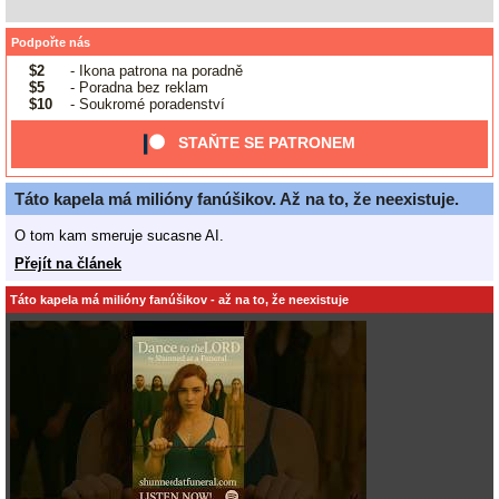
Podpořte nás
$2
- Ikona patrona na poradně
$5
- Poradna bez reklam
$10
- Soukromé poradenství
STAŇTE SE PATRONEM
Táto kapela má milióny fanúšikov. Až na to, že neexistuje.
O tom kam smeruje sucasne AI.
Přejít na článek
Táto kapela má milióny fanúšikov - až na to, že neexistuje