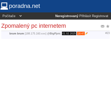
poradna.net
Neregistrovaný
Přihlásit
Registrovat
Zpomalený pc internetem
#23
brum brum
[188.175.160.xxx]
@
BigPjotr
,
01.02.2025
18:47