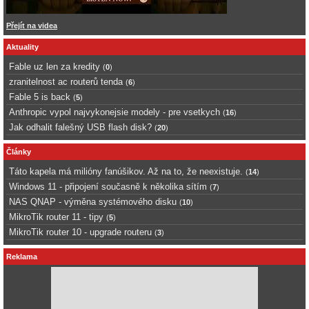
Přejít na videa
Aktuality
Fable uz len za kredity
(
0
)
zranitelnost ac routerů tenda
(
6
)
Fable 5 is back
(
5
)
Anthropic vypol najvykonejsie modely - pre vsetkych
(
16
)
Jak odhalit falešný USB flash disk?
(
20
)
Články
Táto kapela má milióny fanúšikov. Až na to, že neexistuje.
(
14
)
Windows 11 - připojení současně k několika sítím
(
7
)
NAS QNAP - výměna systémového disku
(
10
)
MikroTik router 11 - tipy
(
5
)
MikroTik router 10 - upgrade routeru
(
3
)
Reklama