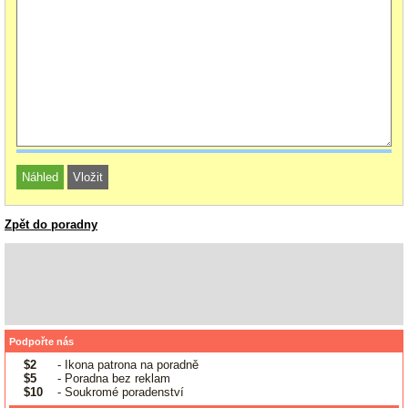
Zpět do poradny
Podpořte nás
$2
- Ikona patrona na poradně
$5
- Poradna bez reklam
$10
- Soukromé poradenství