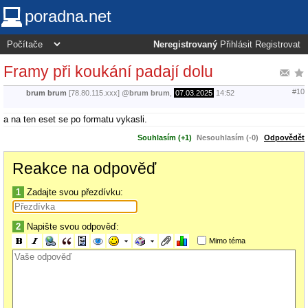
poradna.net
Neregistrovaný
Přihlásit
Registrovat
Framy při koukání padají dolu
#10
brum brum
[78.80.115.xxx]
@
brum brum
,
07.03.2025
14:52
a na ten eset se po formatu vykasli.
Souhlasím (+1)
Nesouhlasím (-0)
Odpovědět
Reakce na odpověď
1
Zadajte svou přezdívku:
2
Napište svou odpověď:
Mimo téma