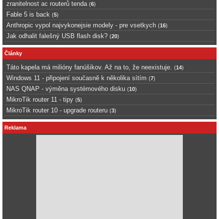
zranitelnost ac routerů tenda
(
6
)
Fable 5 is back
(
5
)
Anthropic vypol najvykonejsie modely - pre vsetkych
(
16
)
Jak odhalit falešný USB flash disk?
(
20
)
Články
Táto kapela má milióny fanúšikov. Až na to, že neexistuje.
(
14
)
Windows 11 - připojení současně k několika sítím
(
7
)
NAS QNAP - výměna systémového disku
(
10
)
MikroTik router 11 - tipy
(
5
)
MikroTik router 10 - upgrade routeru
(
3
)
Reklama