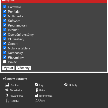
Hardware
Periferie
Multimédia
Software
Programování
Internet
Operační systémy
PC sestavy
Ostatní
Mobily a tablety
Notebooky
Připomínky
Pokec
Všechny poradny
Počítače
Hry
Debaty
Teraristika
Právo
Akvaristika
Ekonomika
Kutilství
Život